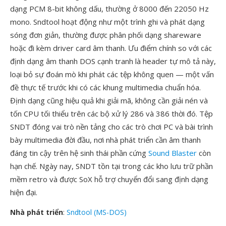
dạng PCM 8-bit không dấu, thường ở 8000 đến 22050 Hz
mono. Sndtool hoạt động như một trình ghi và phát dạng
sóng đơn giản, thường được phân phối dạng shareware
hoặc đi kèm driver card âm thanh. Ưu điểm chính so với các
định dạng âm thanh DOS cạnh tranh là header tự mô tả này,
loại bỏ sự đoán mò khi phát các tệp không quen — một vấn
đề thực tế trước khi có các khung multimedia chuẩn hóa.
Định dạng cũng hiệu quả khi giải mã, không cần giải nén và
tốn CPU tối thiểu trên các bộ xử lý 286 và 386 thời đó. Tệp
SNDT đóng vai trò nền tảng cho các trò chơi PC và bài trình
bày multimedia đời đầu, nơi nhà phát triển cần âm thanh
đáng tin cậy trên hệ sinh thái phần cứng
Sound Blaster
còn
hạn chế. Ngày nay, SNDT tồn tại trong các kho lưu trữ phần
mềm retro và được SoX hỗ trợ chuyển đổi sang định dạng
hiện đại.
Nhà phát triển
:
Sndtool (MS-DOS)