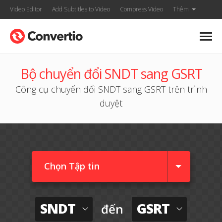
Video Editor
Add Subtitles to Video
Compress Video
Thêm
Bộ chuyển đổi SNDT sang GSRT
Công cụ chuyển đổi SNDT sang GSRT trên trình
duyệt
Chọn Tập tin
SNDT
GSRT
đến