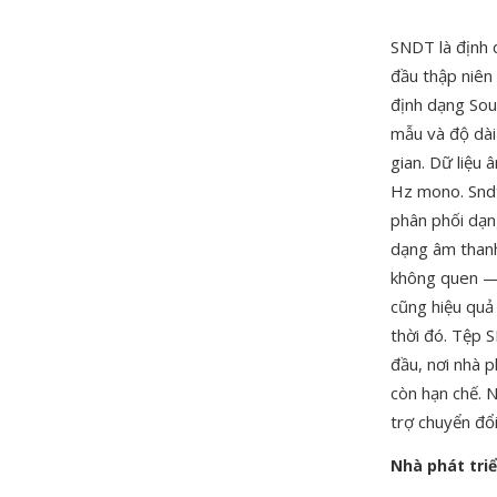
SNDT là định 
đầu thập niên 
định dạng So
mẫu và độ dài
gian. Dữ liệu
Hz mono. Sndt
phân phối dạn
dạng âm thanh
không quen — 
cũng hiệu quả 
thời đó. Tệp S
đầu, nơi nhà p
còn hạn chế. 
trợ chuyển đổi
Nhà phát tri