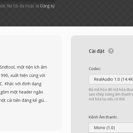
ước file tối đa hoặc là
Đăng ký
Cài đặt
Sndtool, một tiện ích âm
Codec:
990, xuất hiện cùng với
RealAudio 1.0 (14.4K
PC. Khác với định dạng
Bộ mã hóa để mã hóa đoạn
 gồm một header ngắn
sao chép luồng âm thanh t
mã hóa lại nếu có thể.
ột cải tiến đáng kể giúp
gian. Dữ liệu âm thanh
, thường ở 8000 đến
Kênh Âm thanh:
t trình ghi và phát
Mono (1.0)