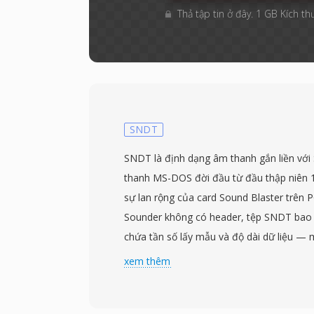
Thả tập tin ở đây. 1 GB Kích th
SNDT
SNDT là định dạng âm thanh gắn liền với 
thanh MS-DOS đời đầu từ đầu thập niên 1
sự lan rộng của card Sound Blaster trên 
Sounder không có header, tệp SNDT bao
chứa tần số lấy mẫu và độ dài dữ liệu — m
phần mềm phát lại tự động xác định thời 
xem thêm
được lưu dưới dạng PCM 8-bit không dấu
22050 Hz mono. Sndtool hoạt động như mộ