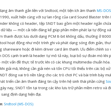
dạng âm thanh gắn liền với Sndtool, một tiện ích âm thanh
MS-DOS
1990, xuất hiện cùng với sự lan rộng của card Sound Blaster trên 
under không có header, tệp SNDT bao gồm một header ngắn chứa 
 dữ liệu — một cải tiến đáng kể giúp phần mềm phát lại tự động xá
 âm thanh được lưu dưới dạng PCM 8-bit không dấu, thường ở 800
ool hoạt động như một trình ghi và phát dạng sóng đơn giản, th
g shareware hoặc đi kèm driver card âm thanh. Ưu điểm chính so v
 DOS cạnh tranh là header tự mô tả này, loại bỏ sự đoán mò khi p
một vấn đề thực tế trước khi có các khung multimedia chuẩn hóa.
khi giải mã, không cần giải nén và tốn CPU tối thiểu trên các bộ x
NDT đóng vai trò nền tảng cho các trò chơi PC và bài trình bày mu
hát triển cần âm thanh đáng tin cậy trên hệ sinh thái phần cứng
So
Ngày nay, SNDT tồn tại trong các kho lưu trữ phần mềm retro và 
 sang định dạng hiện đại.
ển
:
Sndtool (MS-DOS)