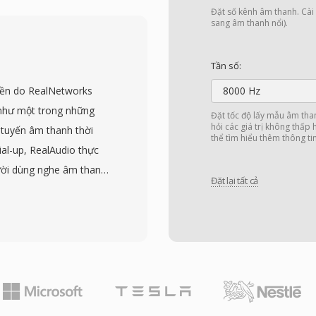
hối dạng shareware
Đặt số kênh âm thanh. Cài đ
m chính so với các định
sang âm thanh nổi).
tự mô tả này, loại bỏ sự
một vấn đề thực tế
Tần số:
 hóa. Định dạng cũng
yền do RealNetworks
8000 Hz
à tốn CPU tối thiểu trên
 như một trong những
Đặt tốc độ lấy mẫu âm tha
T đóng vai trò nền tảng
hỏi các giá trị không thấp
 tuyến âm thanh thời
thể tìm hiểu thêm thông ti
imedia đời đầu, nơi nhà
ial-up, RealAudio thực
 hệ sinh thái phần cứng
ời dùng nghe âm thanh
DT tồn tại trong các kho
Đặt lại tất cả
 bộ tệp, một bước ngoặt
rợ chuyển đổi sang định
 phút để truyền. Định
 phiên bản đầu sử dụng
m 14,4 kbps, trong khi
n AAC) mang lại chất
ốc độ bit cố định và
 độ bit, và thuật toán bộ