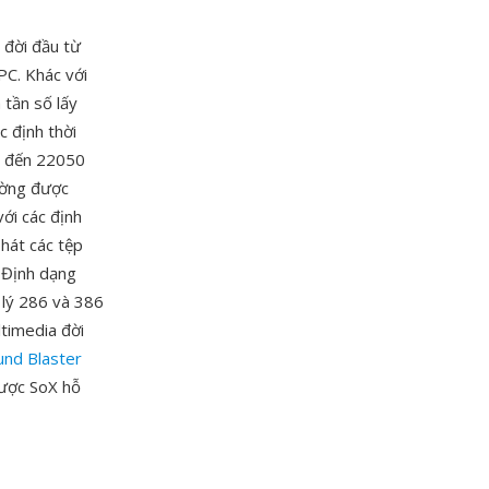
đời đầu từ
PC. Khác với
tần số lấy
c định thời
0 đến 22050
ường được
ới các định
hát các tệp
 Định dạng
ử lý 286 và 386
ltimedia đời
und Blaster
được SoX hỗ