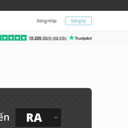
Đăng nhập
Đăng ký
10,220
đánh giá trên
RA
ến