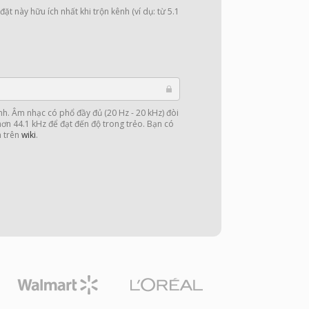
ặt này hữu ích nhất khi trộn kênh (ví dụ: từ 5.1
nh. Âm nhạc có phổ đầy đủ (20 Hz - 20 kHz) đòi
 hơn 44.1 kHz để đạt đến độ trong trẻo. Bạn có
n trên
wiki
.