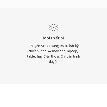
 phát lại trên kết nối
ợc cài đặt trên hàng
ư BBC và NPR dựa vào
 đóng góp kỹ thuật lâu
t thích ứng, ảnh hưởng
ASH. Dù đã bị các codec
Mọi thiết bị
i dung RA từ thời kỳ đầu
Chuyển SNDT sang RA từ bất kỳ
phát lại trên thiết bị
thiết bị nào — máy tính, laptop,
tablet hay điện thoại. Chỉ cần trình
duyệt.