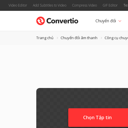
Video Editor
Add Subtitles to Video
Compress Video
GIF Editor
Te
Chuyển đổi
Trang chủ
Chuyển đổi âm thanh
Công cụ chuy
Chọn Tập tin