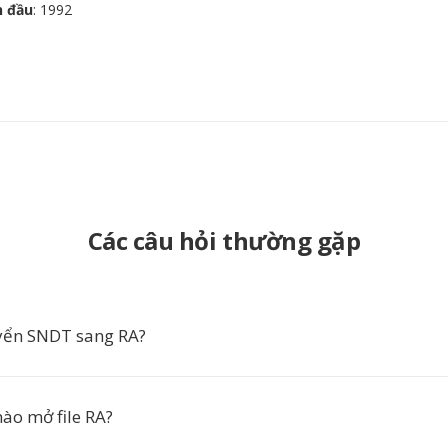
n đầu
: 1992
Các câu hỏi thường gặp
yển SNDT sang RA?
o mở file RA?