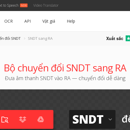
xt to Speech
Video Translator
OCR
API
Vật giá
Help
Xuất sắc
ển đổi SNDT
SNDT sang RA
Bộ chuyển đổi SNDT sang RA
Đưa âm thanh SNDT vào RA — chuyển đổi dễ dàng
SNDT
đ