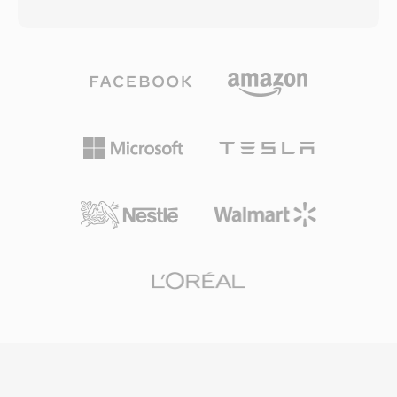
prawdziwie rewolucyjny — pozwalal
plikow — prawdziwy problem przed
sluchaczom odtwarzac audio w trakcie
pojawieniem sie ustandaryzowanych
pobierania, zamiast czekac na caly plik, co
systemow multimedialnych. Format byl tez
stanowilo zmiane paradygmatu, gdy
efektywny do dekodowania, nie wymagajac
trzuminutowa piosenka mogla potrzebowac 30
dekompresji i narzutu CPU minimalnego na
minut na transfer. Format ewoluowal przez
procesorach 286 i 386 tamtych czasow. Pliki
wiele generacji kodekow: wczesne wersje
SNDT sluzlyly jako elementy budulcowe
uzywaly kodekow mowy o niskiej
wczesnych gier PC i prezentacji
przepustowosci dla modemow 14,4 kbps,
multimedialnych, gdzie deweloperzy
natomiast pozniejsze iteracje (RealAudio 10,
potrzebowali niezawodnego audio w
zbudowany na AAC) dostarczaly jakosc bliska
ograniczonym ekosystemie sprzetowym Sound
CD. Pliki RA obsluguja kodowanie ze stala i
Blaster. Dzis SNDT przetrwal w archiwach retro
zmienna szybkoscia transmisji, adaptacyjne
oprogramowania i jest obslugiwany przez SoX
strumieniowanie z wieloma szybkosciami oraz
do konwersji na nowoczesne formaty.
algorytmy buforowania zaprojektowane w celu
minimalizacji przerw w odtwarzaniu na