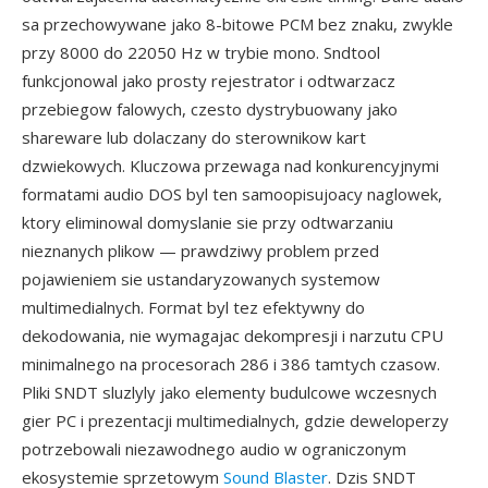
sa przechowywane jako 8-bitowe PCM bez znaku, zwykle
przy 8000 do 22050 Hz w trybie mono. Sndtool
funkcjonowal jako prosty rejestrator i odtwarzacz
przebiegow falowych, czesto dystrybuowany jako
shareware lub dolaczany do sterownikow kart
dzwiekowych. Kluczowa przewaga nad konkurencyjnymi
formatami audio DOS byl ten samoopisujoacy naglowek,
ktory eliminowal domyslanie sie przy odtwarzaniu
nieznanych plikow — prawdziwy problem przed
pojawieniem sie ustandaryzowanych systemow
multimedialnych. Format byl tez efektywny do
dekodowania, nie wymagajac dekompresji i narzutu CPU
minimalnego na procesorach 286 i 386 tamtych czasow.
Pliki SNDT sluzlyly jako elementy budulcowe wczesnych
gier PC i prezentacji multimedialnych, gdzie deweloperzy
potrzebowali niezawodnego audio w ograniczonym
ekosystemie sprzetowym
Sound Blaster
. Dzis SNDT