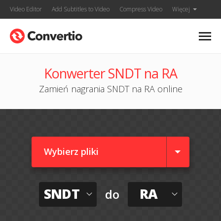
Video Editor
Add Subtitles to Video
Compress Video
Więcej
Konwerter SNDT na RA
Zamień nagrania SNDT na RA online
Wybierz pliki
SNDT
RA
do