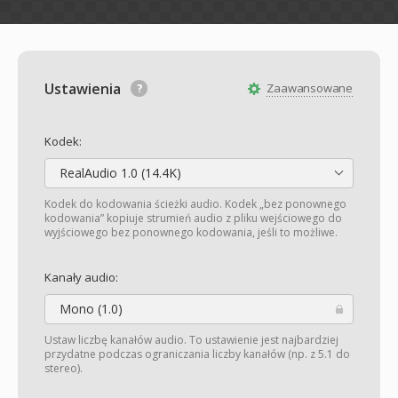
Ustawienia
Zaawansowane
Kodek:
RealAudio 1.0 (14.4K)
Kodek do kodowania ścieżki audio. Kodek „bez ponownego
kodowania” kopiuje strumień audio z pliku wejściowego do
wyjściowego bez ponownego kodowania, jeśli to możliwe.
Kanały audio:
Mono (1.0)
Ustaw liczbę kanałów audio. To ustawienie jest najbardziej
przydatne podczas ograniczania liczby kanałów (np. z 5.1 do
stereo).