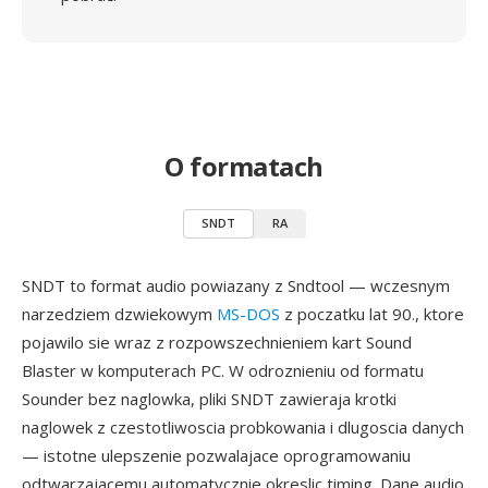
O formatach
SNDT
RA
SNDT to format audio powiazany z Sndtool — wczesnym
narzedziem dzwiekowym
MS-DOS
z poczatku lat 90., ktore
pojawilo sie wraz z rozpowszechnieniem kart Sound
Blaster w komputerach PC. W odroznieniu od formatu
Sounder bez naglowka, pliki SNDT zawieraja krotki
naglowek z czestotliwoscia probkowania i dlugoscia danych
— istotne ulepszenie pozwalajace oprogramowaniu
odtwarzajacemu automatycznie okreslic timing. Dane audio