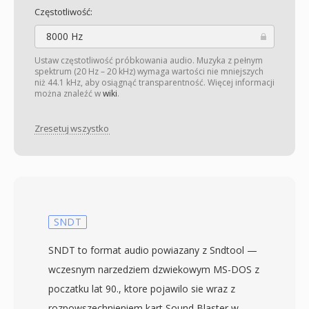
Częstotliwość:
8000 Hz
Ustaw częstotliwość próbkowania audio. Muzyka z pełnym
spektrum (20 Hz – 20 kHz) wymaga wartości nie mniejszych
niż 44.1 kHz, aby osiągnąć transparentność. Więcej informacji
można znaleźć w
wiki
.
Zresetuj wszystko
SNDT
SNDT to format audio powiazany z Sndtool —
wczesnym narzedziem dzwiekowym MS-DOS z
poczatku lat 90., ktore pojawilo sie wraz z
rozpowszechnieniem kart Sound Blaster w