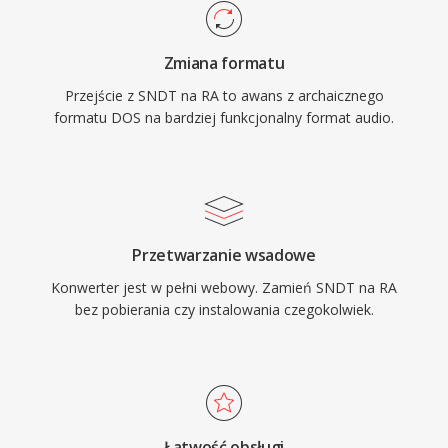
zawodnych polaczeniach. W szczytowym
okresie RealPlayer byl zainstalowany na
Zmiana formatu
setkach milionow komputerow, a nadawcy tacy
Przejście z SNDT na RA to awans z archaicznego
jak BBC i NPR polegali na RealAudio w
formatu DOS na bardziej funkcjonalny format audio.
streamingu online. Trwalym wkladem
technicznym byla koncepcja adaptacyjnego
strumieniowania szybkosci transmisji, ktora
wplynela na pozniejsze standardy, takie jak
HLS i DASH. Choc zastapiony przez
Przetwarzanie wsadowe
nowoczesne kodeki, ogromne archiwa tresci
Konwerter jest w pełni webowy. Zamień SNDT na RA
RA z wczesnego radia internetowego nadal
bez pobierania czy instalowania czegokolwiek.
istnieja i wymagaja konwersji do odtwarzania
na wspolczesnych urzadzeniach.
Łatwość obsługi