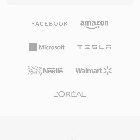
のCPUオーバーヘッドでした。SNDTファイルは
の曲の転送に30分かかることもあった時代のパ
初期のPCゲームやマルチメディアプレゼンテー
ラダイムシフトでした。この形式は複数のコーデ
ションの構成要素として機能し、開発者は限られ
ック世代を経て進化しました — 初期のバージョ
たSound Blasterハードウェアエコシステム全体
ンは14.4 kbpsモデム用の低ビットレート音声コ
で信頼性の高いオーディオを必要としていまし
ーデックを使用し、後のバージョン(AACベース
た。今日、SNDTはレトロソフトウェアアーカイ
のRealAudio 10)はCD品質に近い音質を提供しま
ブに残っており、最新形式への変換にはSoXがサ
した。RAファイルは固定ビットレートと可変ビ
ポートしています。
ットレートのエンコーディング、アダプティブマ
ルチビットレートストリーミング、および不安定
な接続での再生中断を最小限に抑えるバッファリ
ングアルゴリズムをサポートしています。ピーク
時にはRealPlayerが数億台のPCにインストール
され、BBCやNPRなどの放送局がオンラインス
トリームにRealAudioを使用していました。アダ
プティブビットレートストリーミングのコンセプ
トは、後のHLSやDASHなどの標準に影響を与え