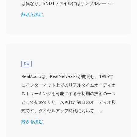
は異なり、SNDTファイルにはサンプルレートと
データ長を含む簡潔なヘッダーが含まれています
続きを読む
— これにより再生ソフトウェアがタイミングを
自動的に判断できるようになった意味のある改善
です。オーディオデータは8ビット符号なしPCM
として、通常8000から22050 Hzのモノラルで格
納されます。Sndtoolはシンプルな波形レコーダ
ーおよびプレーヤーとして機能し、シェアウェア
RA
として配布されたり、サウンドカードドライバー
RealAudioは、RealNetworksが開発し、1995年
にバンドルされたりしました。競合するDOSオ
にインターネット上でのリアルタイムオーディオ
ーディオ形式に対する主な利点は、この自己記述
ストリーミングを可能にする最初期の技術の一つ
型ヘッダーで、見慣れないファイルを再生する際
として初めてリリースされた独自のオーディオ形
の推測を排除しました — 標準化されたマルチメ
式です。ダイヤルアップ時代において、
ディアフレームワークが存在する前には実際の問
RealAudioは真に革命的でした — ファイル全体
続きを読む
題でした。形式のデコードも効率的で、当時の
のダウンロードを待つことなく、ダウンロードし
286および386プロセッサでも解凍不要で最小限
ながらオーディオを聴くことができました。3分