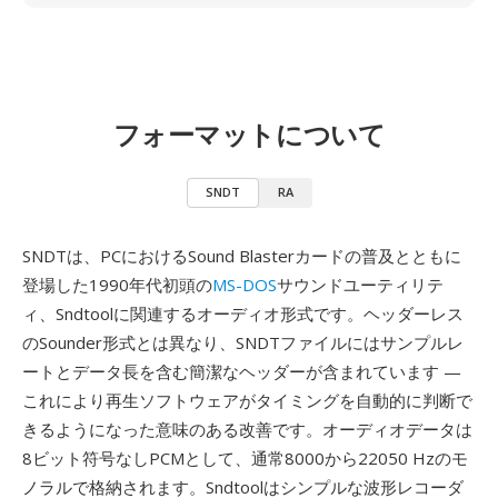
フォーマットについて
SNDT
RA
SNDTは、PCにおけるSound Blasterカードの普及とともに
登場した1990年代初頭の
MS-DOS
サウンドユーティリテ
ィ、Sndtoolに関連するオーディオ形式です。ヘッダーレス
のSounder形式とは異なり、SNDTファイルにはサンプルレ
ートとデータ長を含む簡潔なヘッダーが含まれています —
これにより再生ソフトウェアがタイミングを自動的に判断で
きるようになった意味のある改善です。オーディオデータは
8ビット符号なしPCMとして、通常8000から22050 Hzのモ
ノラルで格納されます。Sndtoolはシンプルな波形レコーダ