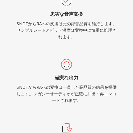
た永続的な技術的貢献です。最新のコーデックに
忠実な音声変換
取って代わられましたが、初期のWebラジオか
SNDTからRAへの変換は元の録音品質を維持します。
らの膨大なRAコンテンツアーカイブが存在し、
サンプルレートとビット深度は変換中に慎重に処理さ
現在のデバイスでの再生には変換が必要です。
れます。
確実な出力
SNDTからRAへの変換は一貫した高品質の結果を提供
します。レガシーオーディオが正確に抽出・再エンコ
ードされます。