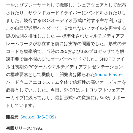
ーおよびプレーヤーとして機能し、シェアウェアとして配布
されたり、サウンドカードドライバーにバンドルされたりし
ました。競合するDOSオーディオ形式に対する主な利点は、
この自己記述型ヘッダーで、見慣れないファイルを再生する
際の推測を排除しました — 標準化されたマルチメディアフ
レームワークが存在する前には実際の問題でした。形式のデ
コードも効率的で、当時の286および386プロセッサでも解
凍不要で最小限のCPUオーバーヘッドでした。SNDTファイ
ルは初期のPCゲームやマルチメディアプレゼンテーション
の構成要素として機能し、開発者は限られた
Sound Blaster
ハードウェアエコシステム全体で信頼性の高いオーディオを
必要としていました。今日、SNDTはレトロソフトウェアア
ーカイブに残っており、最新形式への変換にはSoXがサポー
トしています。
開発元
:
Sndtool (MS-DOS)
初回リリース
: 1992