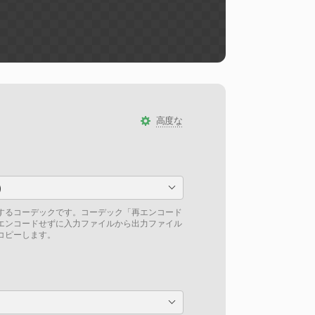
高度な
)
するコーデックです。コーデック「再エンコード
エンコードせずに入力ファイルから出力ファイル
コピーします。