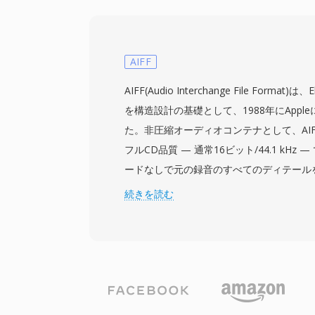
よびプレーヤーとして機能し、シェアウェ
サウンドカードドライバーにバンドルされ
DOSオーディオ形式に対する主な利点は
で、見慣れないファイルを再生する際の推測
AIFF
化されたマルチメディアフレームワークが
AIFF(Audio Interchange File Format)は、
題でした。形式のデコードも効率的で、当時
を構造設計の基礎として、1988年にAppl
ッサでも解凍不要で最小限のCPUオーバー
た。非圧縮オーディオコンテナとして、AIF
ァイルは初期のPCゲームやマルチメディ
フルCD品質 — 通常16ビット/44.1 kHz
成要素として機能し、開発者は限られたSound
ードなしで元の録音のすべてのディテール
エコシステム全体で信頼性の高いオーディ
ツはチャンク構造で整理され、マーカー、
続きを読む
た。今日、SNDTはレトロソフトウェアア
のメタデータも格納できます。macOSの
最新形式への変換にはSoXがサポートして
ィオエンジニアは、編集やマスタリングの
ーフェクトな忠実度が保証されるため、AI
重要な利点の一つは、世代劣化がゼロであるこ
と異なり、繰り返し保存しても信号が劣化
みは、Logic ProやGarageBandなどA