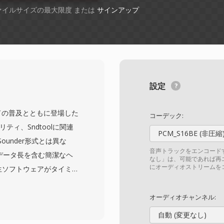
ファイルサイズの最大限度 または
サインアップ
設定
rカードの普及とともに登場した
コーデック:
リティ、Sndtoolに関連
PCM_S16BE (非圧縮
under形式とは異な
音声トラックをエンコード
データ長を含む簡潔なヘ
なし」は、可能であれば再
にオーディオストリームを
生ソフトウェアがタイミン
のある改善です。オーデ
8000から22050 Hz
オーディオチャンネル:
シンプルな波形レコーダーお
自動 (変更なし)