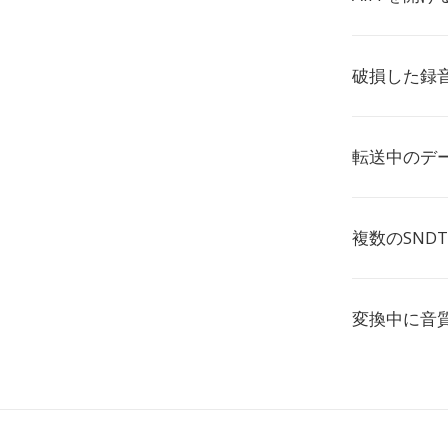
破損した録
転送中のデ
複数のSND
変換中に音