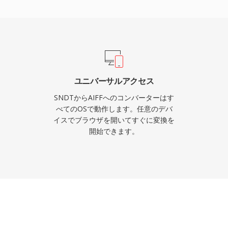
イティブの作業形式として
での複数のサンプルレート
様を超えるハイレゾワーク
りもロスレスの整合性を
体で信頼できる選択肢で
ユニバーサルアクセス
SNDTからAIFFへのコンバーターはす
べてのOSで動作します。任意のデバ
イスでブラウザを開いてすぐに変換を
開始できます。