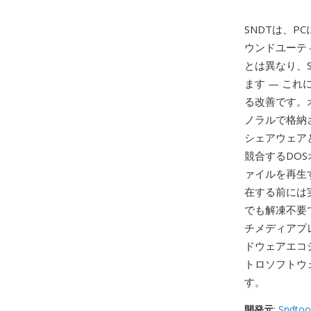
SNDTは、PC
ウンドユーティ
とは異なり、
ます — こ
る改善です。オ
ノラルで格納
シェアウェア
競合するDO
ァイルを再生
在する前には
でも解凍不要
チメディアプ
ドウェアエコ
トロソフトウ
す。
開発元
:
Sndtoo