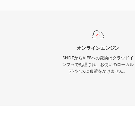
ールとのシームレスな統合で、AIFFはネ
機能します。コンテナは最大32ビットま
とビット深度をサポートし、CD品質の仕
フローにも対応します。ストレージ効率よ
優先する方にとって、AIFFは録音業界全
す。
オンラインエンジン
SNDTからAIFFへの変換はクラウドイ
ンフラで処理され、お使いのローカル
デバイスに負荷をかけません。