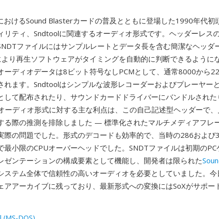
におけるSound Blasterカードの普及とともに登場した1990年代初
リティ、Sndtoolに関連するオーディオ形式です。ヘッダーレスのSo
SNDTファイルにはサンプルレートとデータ長を含む簡潔なヘッダ
れにより再生ソフトウェアがタイミングを自動的に判断できるように
ーディオデータは8ビット符号なしPCMとして、通常8000から220
されます。Sndtoolはシンプルな波形レコーダーおよびプレーヤー
として配布されたり、サウンドカードドライバーにバンドルされた
Sオーディオ形式に対する主な利点は、この自己記述型ヘッダーで、
する際の推測を排除しました — 標準化されたマルチメディアフレ
実際の問題でした。形式のデコードも効率的で、当時の286および3
で最小限のCPUオーバーヘッドでした。SNDTファイルは初期のP
レゼンテーションの構成要素として機能し、開発者は限られた
Soun
システム全体で信頼性の高いオーディオを必要としていました。今日
ェアアーカイブに残っており、最新形式への変換にはSoXがサポー
l (MS-DOS)