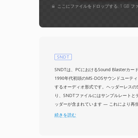
ここにファイルをドロップする. 1 GB 
SNDT
SNDTは、PCにおけるSound Blaste
1990年代初頭のMS-DOSサウンドユーティ
するオーディオ形式です。ヘッダーレスのSo
り、SNDTファイルにはサンプルレートと
ッダーが含まれています — これにより再
グを自動的に判断できるようになった意味
続きを読む
ィオデータは8ビット符号なしPCMとして、通常
のモノラルで格納されます。Sndtoolは