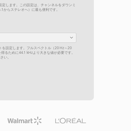
設定します。この設定は、チャンネルをダウンミ
.1からステレオへ）に最も便利です。
を設定します。フルスペクトル（20 Hz～20
得るために44.1 kHzより大きな値が必要です。
さい。