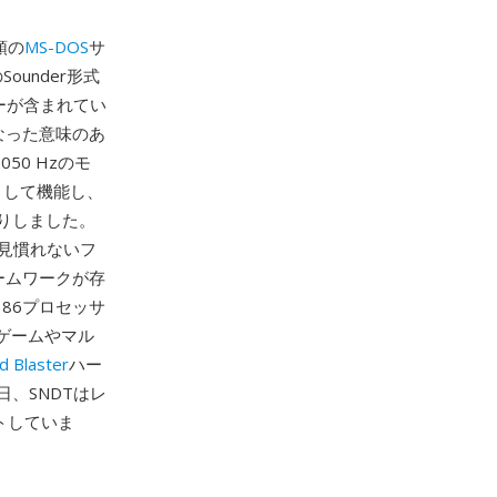
頭の
MS-DOS
サ
under形式
ーが含まれてい
なった意味のあ
50 Hzのモ
として機能し、
りしました。
見慣れないフ
ームワークが存
86プロセッサ
Cゲームやマル
d Blaster
ハー
、SNDTはレ
トしていま