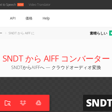
xt to Speech
Video Translator
API
価格
Help
素晴らしい
ー
SNDT から AIFF に
SNDT から AIFF コンバーター
SNDTからAIFFへ — クラウドオーディオ変換
SND