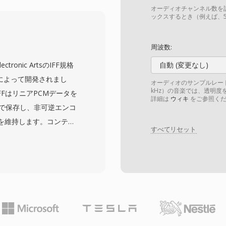
アとして配布されたり、
オーディオチャンネル数を
たりしました。競合する
ックスするとき（例えば、5
、この自己記述型ヘッダー
を排除しました — 標準
周波数:
存在する前には実際の問
Electronic ArtsのIFF規格
自動 (変更なし)
の286および386プロセ
eによって開発されまし
オーディオのサンプルレート
ヘッドでした。SNDTフ
kHz）の音楽では、透明度を
FはリニアPCMデータを
詳細は
ウィキ
をご参照くだ
アプレゼンテーションの構
 — で保存し、非可逆エンコ
 Blasterハードウェア
を維持します。コンテン
オを必要としていまし
すべてリセット
楽器定義、コメントなど
ーカイブに残っており、
プロフェッショナルオーデ
います。
全段階を通じてビットパ
FFを頻繁に使用します。
とです — MP3やAAC
しません。もう一つの強
ppleのプロフェッショナルツ