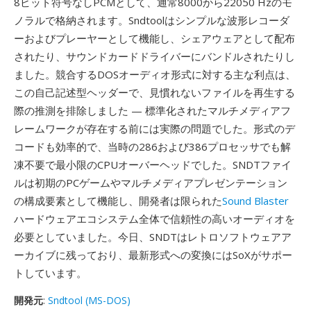
8ビット符号なしPCMとして、通常8000から22050 Hzのモ
ノラルで格納されます。Sndtoolはシンプルな波形レコーダ
ーおよびプレーヤーとして機能し、シェアウェアとして配布
されたり、サウンドカードドライバーにバンドルされたりし
ました。競合するDOSオーディオ形式に対する主な利点は、
この自己記述型ヘッダーで、見慣れないファイルを再生する
際の推測を排除しました — 標準化されたマルチメディアフ
レームワークが存在する前には実際の問題でした。形式のデ
コードも効率的で、当時の286および386プロセッサでも解
凍不要で最小限のCPUオーバーヘッドでした。SNDTファイ
ルは初期のPCゲームやマルチメディアプレゼンテーション
の構成要素として機能し、開発者は限られた
Sound Blaster
ハードウェアエコシステム全体で信頼性の高いオーディオを
必要としていました。今日、SNDTはレトロソフトウェアア
ーカイブに残っており、最新形式への変換にはSoXがサポー
トしています。
開発元
:
Sndtool (MS-DOS)