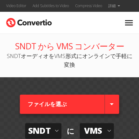
Video Editor
Add Subtitles to Video
Compress Video
詳細
SNDT から VMS コンバーター
SNDTオーディオをVMS形式にオンラインで手軽に
変換
ファイルを選ぶ
SNDT
VMS
に