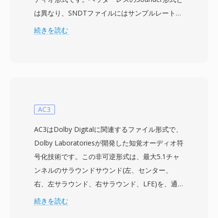
は異なり、SNDTファイルにはサンプルレートと
データ長を含む簡潔なヘッダーが含まれています
続きを読む
— これにより再生ソフトウェアがタイミングを
自動的に判断できるようになった意味のある改善
です。オーディオデータは8ビット符号なしPCM
として、通常8000から22050 Hzのモノラルで格
納されます。Sndtoolはシンプルな波形レコーダ
ーおよびプレーヤーとして機能し、シェアウェア
AC3
として配布されたり、サウンドカードドライバー
AC3はDolby Digitalに関連するファイル形式で、
にバンドルされたりしました。競合するDOSオ
Dolby Laboratoriesが開発した知覚オーディオ符
ーディオ形式に対する主な利点は、この自己記述
号化技術です。この非可逆形式は、最大5.1チャ
型ヘッダーで、見慣れないファイルを再生する際
ンネルのサラウンドサウンド(左、センター、
の推測を排除しました — 標準化されたマルチメ
右、左サラウンド、右サラウンド、LFE)を、通
ディアフレームワークが存在する前には実際の問
常192から640 kbpsのビットストリームにエンコ
続きを読む
題でした。形式のデコードも効率的で、当時の
ードします。アルゴリズムは改良型離散コサイン
286および386プロセッサでも解凍不要で最小限