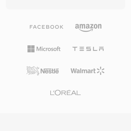
変換と心理音響分析を適用し、人間の知覚閾値以
のCPUオーバーヘッドでした。SNDTファイルは
下のオーディオ情報を破棄することで、明らかな
初期のPCゲームやマルチメディアプレゼンテー
品質損失なくコンパクトなファイルを生成しま
ションの構成要素として機能し、開発者は限られ
す。AC3はDVD-Videoの必須オーディオ規格とな
たSound Blasterハードウェアエコシステム全体
り、Blu-rayディスク、デジタルテレビ放送
で信頼性の高いオーディオを必要としていまし
(ATSC)、ストリーミング配信で広く使用されて
た。今日、SNDTはレトロソフトウェアアーカイ
います。主な利点はマルチチャンネルサラウンド
ブに残っており、最新形式への変換にはSoXがサ
機能で、映画のような空間オーディオをホームシ
ポートしています。
アターシステムにもたらします。また、専用のセ
ンターチャンネルにより優れたダイアログの明瞭
さを維持し、映画やテレビコンテンツに最適で
す。レシーバー、テレビ、セットトップボックス
などの幅広いハードウェアデコーダーサポートに
より、AC3オーディオは膨大な数のコンシューマ
エレクトロニクスで確実に再生されます。