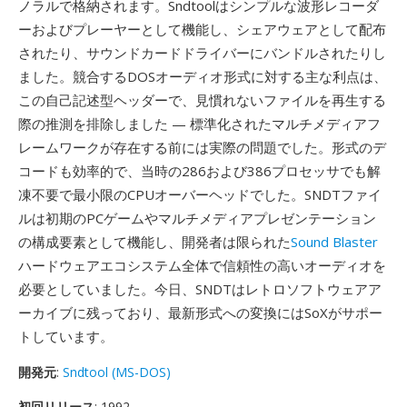
ノラルで格納されます。Sndtoolはシンプルな波形レコーダ
ーおよびプレーヤーとして機能し、シェアウェアとして配布
されたり、サウンドカードドライバーにバンドルされたりし
ました。競合するDOSオーディオ形式に対する主な利点は、
この自己記述型ヘッダーで、見慣れないファイルを再生する
際の推測を排除しました — 標準化されたマルチメディアフ
レームワークが存在する前には実際の問題でした。形式のデ
コードも効率的で、当時の286および386プロセッサでも解
凍不要で最小限のCPUオーバーヘッドでした。SNDTファイ
ルは初期のPCゲームやマルチメディアプレゼンテーション
の構成要素として機能し、開発者は限られた
Sound Blaster
ハードウェアエコシステム全体で信頼性の高いオーディオを
必要としていました。今日、SNDTはレトロソフトウェアア
ーカイブに残っており、最新形式への変換にはSoXがサポー
トしています。
開発元
:
Sndtool (MS-DOS)
初回リリース
: 1992