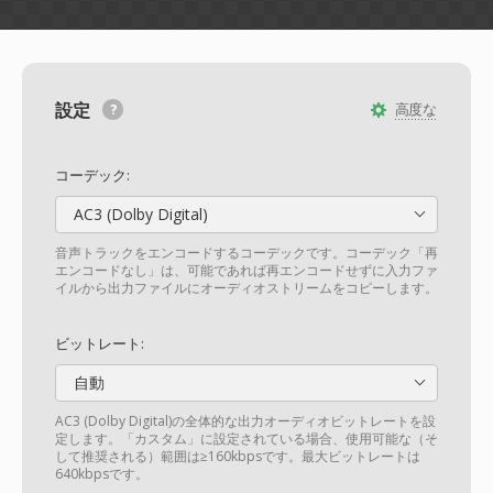
設定
高度な
コーデック:
AC3 (Dolby Digital)
音声トラックをエンコードするコーデックです。コーデック「再
エンコードなし」は、可能であれば再エンコードせずに入力ファ
イルから出力ファイルにオーディオストリームをコピーします。
ビットレート:
自動
AC3 (Dolby Digital)の全体的な出力オーディオビットレートを設
定します。「カスタム」に設定されている場合、使用可能な（そ
して推奨される）範囲は≥160kbpsです。最大ビットレートは
640kbpsです。