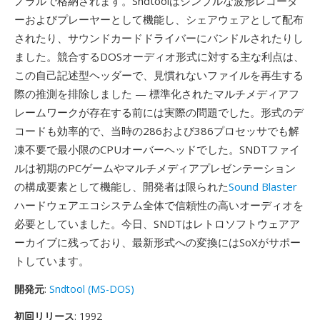
ノラルで格納されます。Sndtoolはシンプルな波形レコーダ
ーおよびプレーヤーとして機能し、シェアウェアとして配布
されたり、サウンドカードドライバーにバンドルされたりし
ました。競合するDOSオーディオ形式に対する主な利点は、
この自己記述型ヘッダーで、見慣れないファイルを再生する
際の推測を排除しました — 標準化されたマルチメディアフ
レームワークが存在する前には実際の問題でした。形式のデ
コードも効率的で、当時の286および386プロセッサでも解
凍不要で最小限のCPUオーバーヘッドでした。SNDTファイ
ルは初期のPCゲームやマルチメディアプレゼンテーション
の構成要素として機能し、開発者は限られた
Sound Blaster
ハードウェアエコシステム全体で信頼性の高いオーディオを
必要としていました。今日、SNDTはレトロソフトウェアア
ーカイブに残っており、最新形式への変換にはSoXがサポー
トしています。
開発元
:
Sndtool (MS-DOS)
初回リリース
: 1992