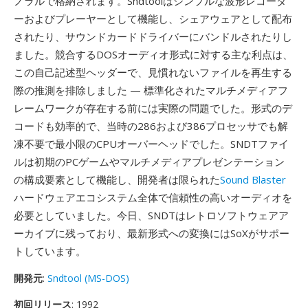
ノラルで格納されます。Sndtoolはシンプルな波形レコーダ
ーおよびプレーヤーとして機能し、シェアウェアとして配布
されたり、サウンドカードドライバーにバンドルされたりし
ました。競合するDOSオーディオ形式に対する主な利点は、
この自己記述型ヘッダーで、見慣れないファイルを再生する
際の推測を排除しました — 標準化されたマルチメディアフ
レームワークが存在する前には実際の問題でした。形式のデ
コードも効率的で、当時の286および386プロセッサでも解
凍不要で最小限のCPUオーバーヘッドでした。SNDTファイ
ルは初期のPCゲームやマルチメディアプレゼンテーション
の構成要素として機能し、開発者は限られた
Sound Blaster
ハードウェアエコシステム全体で信頼性の高いオーディオを
必要としていました。今日、SNDTはレトロソフトウェアア
ーカイブに残っており、最新形式への変換にはSoXがサポー
トしています。
開発元
:
Sndtool (MS-DOS)
初回リリース
: 1992