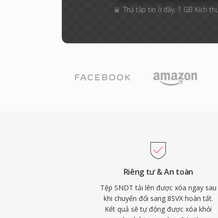
Thả tập tin ở đây. 1 GB Kích th
Riêng tư & An toàn
Tệp SNDT tải lên được xóa ngay sau
khi chuyển đổi sang 8SVX hoàn tất.
Kết quả sẽ tự động được xóa khỏi