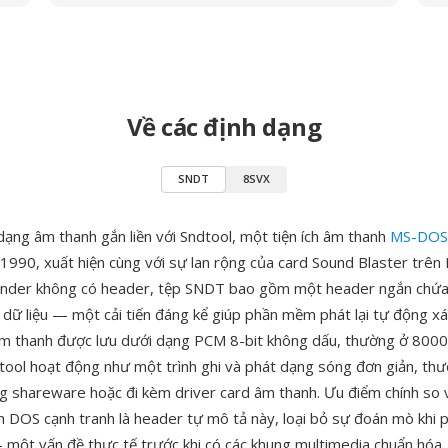
Về các định dạng
SNDT
8SVX
dạng âm thanh gắn liền với Sndtool, một tiện ích âm thanh
MS-DOS
1990, xuất hiện cùng với sự lan rộng của card Sound Blaster trên 
under không có header, tệp SNDT bao gồm một header ngắn chứa 
 dữ liệu — một cải tiến đáng kể giúp phần mềm phát lại tự động xá
 âm thanh được lưu dưới dạng PCM 8-bit không dấu, thường ở 800
ool hoạt động như một trình ghi và phát dạng sóng đơn giản, th
g shareware hoặc đi kèm driver card âm thanh. Ưu điểm chính so v
 DOS cạnh tranh là header tự mô tả này, loại bỏ sự đoán mò khi p
một vấn đề thực tế trước khi có các khung multimedia chuẩn hóa.