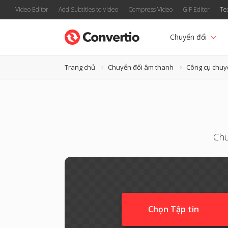
Video Editor
Add Subtitles to Video
Compress Video
GIF Editor
Te
Chuyển đổi
Trang chủ
Chuyển đổi âm thanh
Công cụ chuy
Chu
Chọn Tập tin