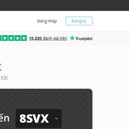
Đăng nhập
Đăng ký
10,220
đánh giá trên
X
 tức
8SVX
ến