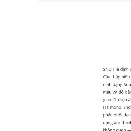
SNDT là định 
đầu thập niên 
định dạng So
mẫu và độ dài
gian. Dữ liệu
Hz mono. Sndt
phân phối dạn
dạng âm thanh
không quen — 