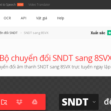
xt to Speech
Video Translator
OCR
API
Vật giá
Help
Xuất sắc
ển đổi SNDT
SNDT sang 8SVX
Bộ chuyển đổi SNDT sang 8SV
yển đổi âm thanh SNDT sang 8SVX trực tuyến ngay lập
SNDT
đ