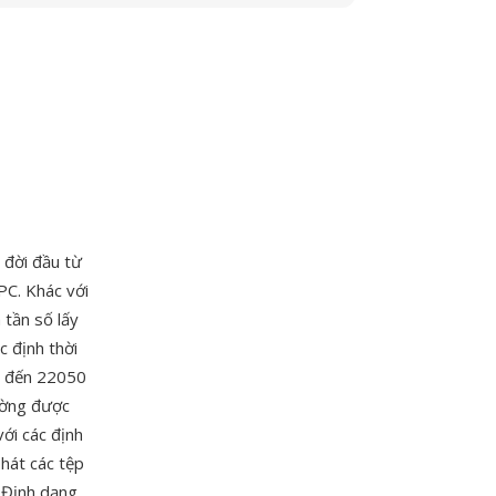
đời đầu từ
PC. Khác với
tần số lấy
c định thời
0 đến 22050
ường được
ới các định
hát các tệp
 Định dạng