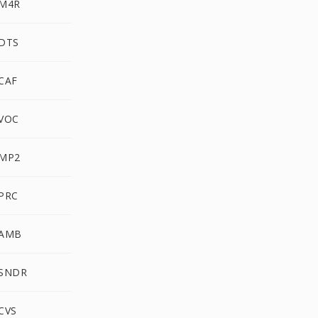
 M4R
 DTS
CAF
 VOC
 MP2
 PRC
 AMB
 SNDR
CVS