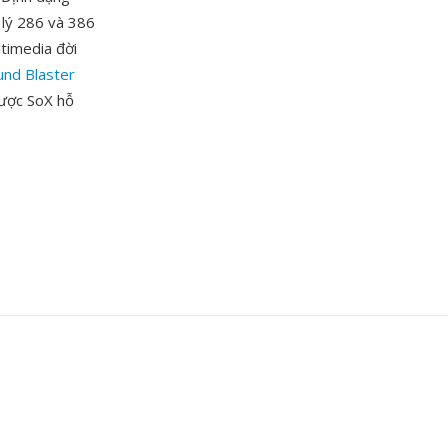
ử lý 286 và 386
ltimedia đời
und Blaster
được SoX hỗ