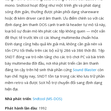
mono. Sndtool hoạt động như một trình ghi và phát dạng
sóng đơn giản, thường được phân phối dạng shareware
hoặc đi kèm driver card âm thanh. Ưu điểm chính so với các
định dạng âm thanh DOS cạnh tranh là header tự mô tả này,
loại bỏ sự đoán mò khi phát các tệp không quen — một vấn
đề thực tế trước khi có các khung multimedia chuẩn hóa.
Định dạng cũng hiệu quả khi giải mã, không cần giải nén và
tốn CPU tối thiểu trên các bộ xử lý 286 và 386 thời đó. Tệp
SNDT đóng vai trò nền tảng cho các trò chơi PC và bài trình
bày multimedia đời đầu, nơi nhà phát triển cần âm thanh
đáng tin cậy trên hệ sinh thái phần cứng
Sound Blaster
còn
hạn chế. Ngày nay, SNDT tồn tại trong các kho lưu trữ phần
mềm retro và được SoX hỗ trợ chuyển đổi sang định dạng
hiện đại.
Nhà phát triển
:
Sndtool (MS-DOS)
Phát hành lần đầu
: 1992