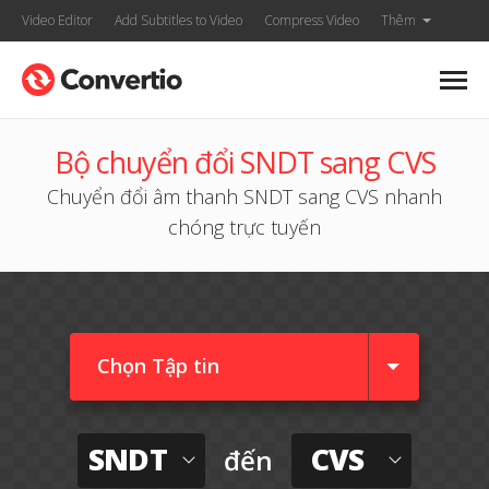
Video Editor
Add Subtitles to Video
Compress Video
Thêm
Bộ chuyển đổi SNDT sang CVS
Chuyển đổi âm thanh SNDT sang CVS nhanh
chóng trực tuyến
Chọn Tập tin
SNDT
CVS
đến