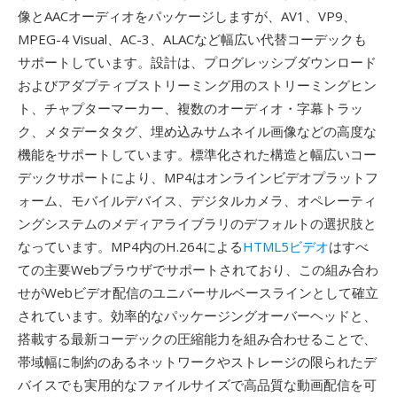
像とAACオーディオをパッケージしますが、AV1、VP9、
MPEG-4 Visual、AC-3、ALACなど幅広い代替コーデックも
サポートしています。設計は、プログレッシブダウンロード
およびアダプティブストリーミング用のストリーミングヒン
ト、チャプターマーカー、複数のオーディオ・字幕トラッ
ク、メタデータタグ、埋め込みサムネイル画像などの高度な
機能をサポートしています。標準化された構造と幅広いコー
デックサポートにより、MP4はオンラインビデオプラットフ
ォーム、モバイルデバイス、デジタルカメラ、オペレーティ
ングシステムのメディアライブラリのデフォルトの選択肢と
なっています。MP4内のH.264による
HTML5ビデオ
はすべ
ての主要Webブラウザでサポートされており、この組み合わ
せがWebビデオ配信のユニバーサルベースラインとして確立
されています。効率的なパッケージングオーバーヘッドと、
搭載する最新コーデックの圧縮能力を組み合わせることで、
帯域幅に制約のあるネットワークやストレージの限られたデ
バイスでも実用的なファイルサイズで高品質な動画配信を可