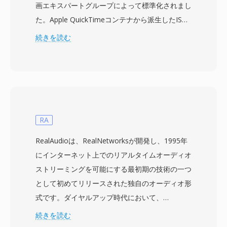
画エキスパートグループによって標準化されまし
た。Apple QuickTimeコンテナから派生したISO
ベースメディアファイルフォーマット (MPEG-4
続きを読む
Part 12) を基盤とし、MP4は事実上あらゆる種
類のメディアデータをカプセル化できる階層的な
アトム/ボックス構造を使用しています。コンテ
ナは最も一般的にH.264またはH.265映像とAAC
オーディオをパッケージしますが、AV1、VP9、
MPEG-4 Visual、AC-3、ALACなど幅広い代替コ
RA
ーデックもサポートしています。設計は、プログ
RealAudioは、RealNetworksが開発し、1995年
レッシブダウンロードおよびアダプティブストリ
にインターネット上でのリアルタイムオーディオ
ーミング用のストリーミングヒント、チャプター
ストリーミングを可能にする最初期の技術の一つ
マーカー、複数のオーディオ・字幕トラック、メ
として初めてリリースされた独自のオーディオ形
タデータタグ、埋め込みサムネイル画像などの高
式です。ダイヤルアップ時代において、
度な機能をサポートしています。標準化された構
RealAudioは真に革命的でした — ファイル全体
続きを読む
造と幅広いコーデックサポートにより、MP4は
のダウンロードを待つことなく、ダウンロードし