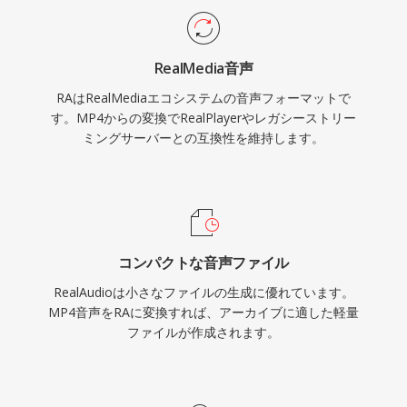
トは、後のHLSやDASHなどの標準に影響を与え
た永続的な技術的貢献です。最新のコーデックに
RealMedia音声
取って代わられましたが、初期のWebラジオか
RAはRealMediaエコシステムの音声フォーマットで
らの膨大なRAコンテンツアーカイブが存在し、
す。MP4からの変換でRealPlayerやレガシーストリー
現在のデバイスでの再生には変換が必要です。
ミングサーバーとの互換性を維持します。
コンパクトな音声ファイル
RealAudioは小さなファイルの生成に優れています。
MP4音声をRAに変換すれば、アーカイブに適した軽量
ファイルが作成されます。