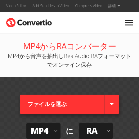
Video Editor
Add Subtitles to Video
Compress Video
詳細
MP4からRAコンバーター
MP4から音声を抽出しRealAudio RAフォーマット
でオンライン保存
ファイルを選ぶ
MP4
RA
に