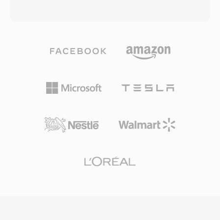
オンラインビデオプラットフォーム、モバイルデ
ながらオーディオを聴くことができました。3分
バイス、デジタルカメラ、オペレーティングシス
の曲の転送に30分かかることもあった時代のパ
テムのメディアライブラリのデフォルトの選択肢
ラダイムシフトでした。この形式は複数のコーデ
となっています。MP4内のH.264によるHTML5
ック世代を経て進化しました — 初期のバージョ
ビデオはすべての主要Webブラウザでサポート
ンは14.4 kbpsモデム用の低ビットレート音声コ
されており、この組み合わせがWebビデオ配信
ーデックを使用し、後のバージョン(AACベース
のユニバーサルベースラインとして確立されてい
のRealAudio 10)はCD品質に近い音質を提供しま
ます。効率的なパッケージングオーバーヘッド
した。RAファイルは固定ビットレートと可変ビ
と、搭載する最新コーデックの圧縮能力を組み合
ットレートのエンコーディング、アダプティブマ
わせることで、帯域幅に制約のあるネットワーク
ルチビットレートストリーミング、および不安定
やストレージの限られたデバイスでも実用的なフ
な接続での再生中断を最小限に抑えるバッファリ
ァイルサイズで高品質な動画配信を可能にしてい
ングアルゴリズムをサポートしています。ピーク
ます。
時にはRealPlayerが数億台のPCにインストール
され、BBCやNPRなどの放送局がオンラインス
トリームにRealAudioを使用していました。アダ
プティブビットレートストリーミングのコンセプ