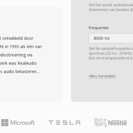
 scala aan alternatieve
Stel het aantal audiokanalen
 MPEG-4 Visual, AC-3 en
downmixen van kanalen (bij
rde functies als
oad en adaptieve
Frequentie:
ere audio- en
t ontwikkeld door
8000 Hz
edde
ht in 1995 als één van
Stel de samplefrequentie 
eerde structuur en brede
spectrum (20 Hz - 20 kHz) 
udiostreaming via
kHz om transparantie te b
standaardkeuze gemaakt
jdperk was RealAudio
aten, digitale
rs audio beluisteren
 besturingssystemen.
Alles herstellen
an op het volledige
dersteund door elke
uiving toen één
als universele basislijn
 kon duren om over te
ënte
rdere codecgeneraties:
 de
aakcodecs voor 14,4
decs die het draagt,
lAudio 10, gebouwd op
ijk bij praktische
tanden ondersteunen