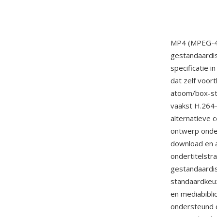
MP4 (MPEG-4 P
gestandaardi
specificatie 
dat zelf voor
atoom/box-str
vaakst H.264-
alternatieve 
ontwerp onder
download en 
ondertitelstr
gestandaardi
standaardkeuz
en mediabibl
ondersteund d