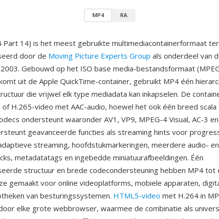
MP4
RA
art 14) is het meest gebruikte multimediacontainerformaat ter
seerd door de
Moving Picture Experts Group
als onderdeel van 
in 2003. Gebouwd op het ISO base media-bestandsformaat (MPEG
tkomt uit de Apple QuickTime-container, gebruikt MP4 één hierarc
uctuur die vrijwel elk type mediadata kan inkapselen. De contain
 of H.265-video met AAC-audio, hoewel het ook één breed scala
codecs ondersteunt waaronder AV1, VP9, MPEG-4 Visual, AC-3 en
steunt geavanceerde functies als streaming hints voor progres
adaptieve streaming, hoofdstukmarkeringen, meerdere audio- en
acks, metadatatags en ingebedde miniatuurafbeeldingen. Één
seerde structuur en brede codecondersteuning hebben MP4 tot 
e gemaakt voor online videoplatforms, mobiele apparaten, digit
iotheken van besturingssystemen.
HTML5-video
met H.264 in MP
oor elke grote webbrowser, waarmee de combinatie als universe