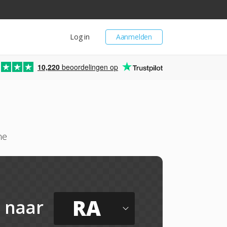
Log in
Aanmelden
10,220
beoordelingen op
ne
RA
naar