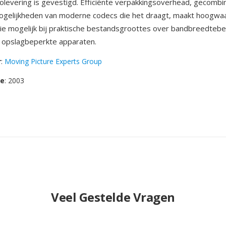
levering is gevestigd. Efficiënte verpakkingsoverhead, gecomb
gelijkheden van moderne codecs die het draagt, maakt hoogwa
tie mogelijk bij praktische bestandsgroottes over bandbreedteb
 opslagbeperkte apparaten.
r
:
Moving Picture Experts Group
se
: 2003
Veel Gestelde Vragen