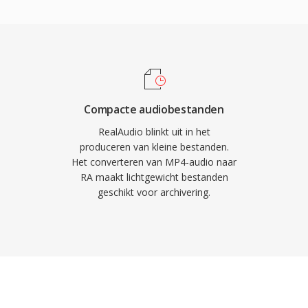
kte netwerken en
aptieve multi-
tworpen om
 verbindingen te
lPlayer geinstalleerd op
rouwden omroepen als
streams. Één blijvende
Compacte audiobestanden
tratestreaming-concept
RealAudio blinkt uit in het
beeinvloedde. Hoewel
produceren van kleine bestanden.
Het converteren van MP4-audio naar
n er nog steeds grote
RA maakt lichtgewicht bestanden
bradiotijd die conversie
geschikt voor archivering.
pparaten.