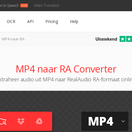
xt to Speech
Video Translator
OCR
API
Pricing
Help
Uitstekend
MP4 naar RA
MP4 naar RA Converter
xtraheer audio uit MP4 naar RealAudio RA-formaat onli
MP4