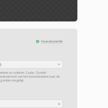
Geavanceerde
)
ummer te coderen. Codec 'Zonder
 audiostroom van het invoerbestand naar de
g indien mogelijk.