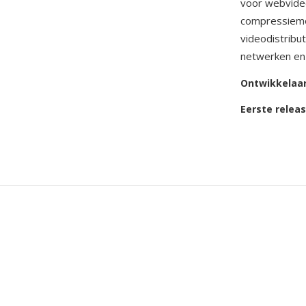
voor webvideo
compressiemo
videodistribu
netwerken en
Ontwikkelaa
Eerste relea