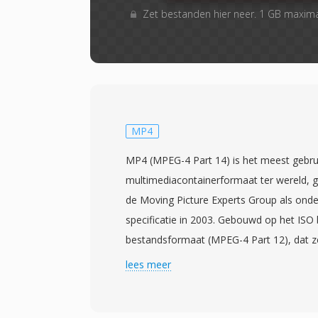
Zet bestanden hier neer. 1 GB maxim
MP4
MP4 (MPEG-4 Part 14) is het meest gebru
multimediacontainerformaat ter wereld, 
de Moving Picture Experts Group als ond
specificatie in 2003. Gebouwd op het ISO
bestandsformaat (MPEG-4 Part 12), dat ze
Apple QuickTime-container, gebruikt MP4 
lees meer
atoom/box-structuur die vrijwel elk type
inkapselen. De container verpakt het vaak