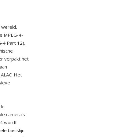
 wereld,
de MPEG-4-
-4 Part 12),
hische
er verpakt het
 aan
 ALAC. Het
sieve
de
ale camera's
4 wordt
le basislijn