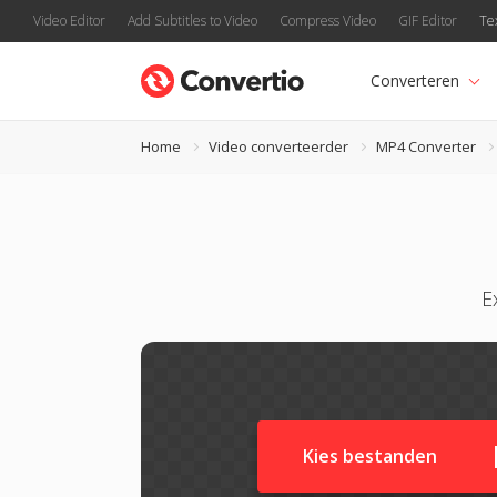
Video Editor
Add Subtitles to Video
Compress Video
GIF Editor
Te
Converteren
Home
Video converteerder
MP4 Converter
E
Kies bestanden