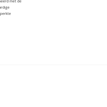
ineerd met de
ardige
eperkte