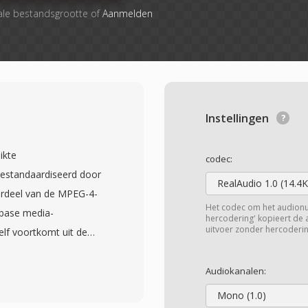
ale bestandsgrootte of
Aanmelden
Instellingen
ikte
codec:
gestandaardiseerd door
RealAudio 1.0 (14.4K
erdeel van de MPEG-4-
Het codec om het audion
 base media-
hercodering' kopieert de
uitvoer zonder hercoderin
lf voortkomt uit de
één hierarchische
 mediadata kan
Audiokanalen:
st H.264- of H.265-video
Mono (1.0)