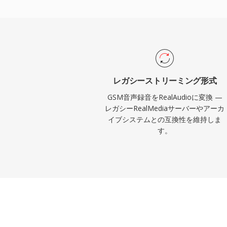
よび不安定な接続での再生中断を最小限に
ルゴリズムをサポートしています。ピーク時には
台のPCにインストールされ、BBCやNP
ストリームにRealAudioを使用していま
ートストリーミングのコンセプトは、後のH
影響を与えた永続的な技術的貢献です。最
レガシーストリーミング形式
代わられましたが、初期のWebラジオから
GSM音声録音をRealAudioに変換 —
ーカイブが存在し、現在のデバイスでの再
レガシーRealMediaサーバーやアーカ
イブシステムとの互換性を維持しま
す。