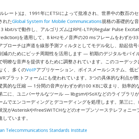
10(フルレート)は、1991年にETSIによって批准され、世界中の数百
された
Global System for Mobile Communications
規格の基礎的な音
bit/sで動作し、アルゴリズムはRPE-LTP(Regular Pulse Excitatio
m Prediction)を適用して、8 kHzモノ音声の20 msフレームをわず
アプローチは声道を線形予測フィルタとしてモデル化し、励起信号
削減のためにピッチ周期性を活用します — 初期のデジタルモバイ
で明瞭な音声を提供するために調整されています。このコーデックは
なく、多くの
VoIP
アプリケーション、ボイスメールシステム、低ビ
IVRプラットフォームにも使われています。3つの具体的な利点が
異的な圧縮 — 1分間の音声がわずか約100 KBに収まり、効率的
二に、ユニバーサルなツール — libgsmやSoXなどのライブラリ
ームでエンコーディングとデコーディングを処理します。第三に、
況がAsteriskやFreeSWITCHなどのオープンソーステレフォニ
進しています。
an Telecommunications Standards Institute