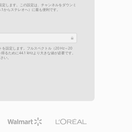
設定します。この設定は、チャンネルをダウンミ
.1からステレオへ）に最も便利です。
を設定します。フルスペクトル（20 Hz～20
得るために44.1 kHzより大きな値が必要です。
さい。