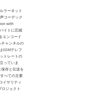
のセルラーネット
声コーデック
n with
か33バイトに圧縮
をエンコード
ルチャンネルの
GSMテレフ
ットレートの
際立っていま
な保存と伝送を
がすべての主要
ロイヤリティ
ープロジェクト