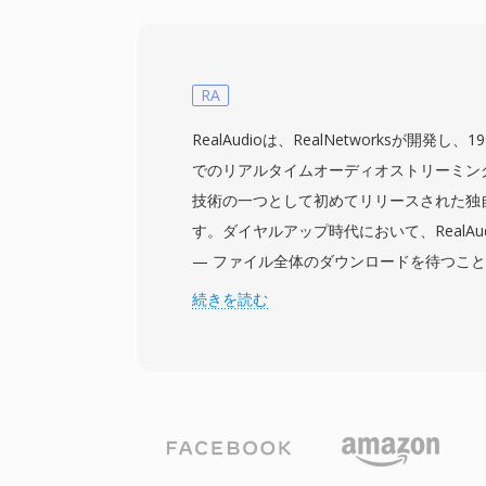
ジタルモバイルチャンネルの帯域幅制約下
ために調整されています。このコーデック
でなく、多くのVoIPアプリケーション、
ビットレートの恩恵を受けるIVRプラット
RA
す。3つの具体的な利点が際立っています
RealAudioは、RealNetworksが開発
— 1分間の音声がわずか約100 KBに収
でのリアルタイムオーディオストリーミン
実現します。第二に、ユニバーサルなツール —
技術の一つとして初めてリリースされた独
ライブラリがすべての主要プラットフォー
す。ダイヤルアップ時代において、RealAu
デコーディングを処理します。第三に、ロ
— ファイル全体のダウンロードを待つこ
状況がAsteriskやFreeSWITCHなど
がらオーディオを聴くことができました。3
続きを読む
ロジェクトでの採用を促進しています。
ることもあった時代のパラダイムシフトで
コーデック世代を経て進化しました — 初期
kbpsモデム用の低ビットレート音声コー
ジョン(AACベースのRealAudio 10)は
した。RAファイルは固定ビットレートと
ーディング、アダプティブマルチビットレ