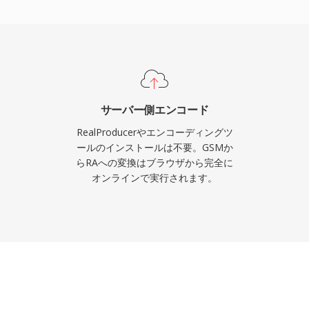
抑えるバッファリングア
RealPlayerが数億
Rなどの放送局がオンライン
した。アダプティブビットレ
LSやDASHなどの標準に
新のコーデックに取って
サーバー側エンコード
の膨大なRAコンテンツア
RealProducerやエンコーディングツ
生には変換が必要です。
ールのインストールは不要。GSMか
らRAへの変換はブラウザから完全に
オンラインで実行されます。