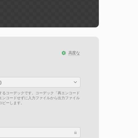
高度な
)
するコーデックです。コーデック「再エンコード
エンコードせずに入力ファイルから出力ファイル
コピーします。