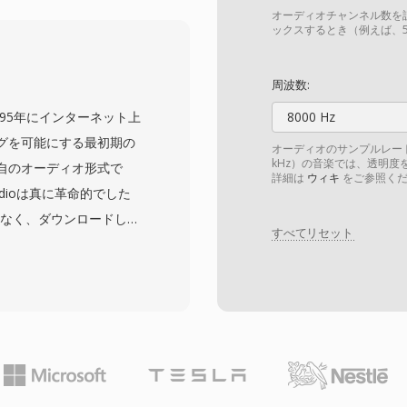
で明瞭な音声を提供する
オーディオチャンネル数を
はGSMテレフォニーだけ
ックスするとき（例えば、5
ボイスメールシステム、低
フォームにも使われていま
周波数:
。第一に、驚異的な圧縮
し、1995年にインターネット上
8000 Hz
まり、効率的な保存と伝送を
グを可能にする最初期の
オーディオのサンプルレート
 libgsmやSoXなどの
kHz）の音楽では、透明度を
自のオーディオ形式で
詳細は
ウィキ
をご参照くだ
ムでエンコーディングと
dioは真に革命的でした
イヤリティフリーの特許
となく、ダウンロードしな
のオープンソーステレフォニープ
すべてリセット
分の曲の転送に30分かか
した。この形式は複数の
のバージョンは14.4
デックを使用し、後のバー
CD品質に近い音質を提供しま
可変ビットレートのエンコ
ートストリーミング、お