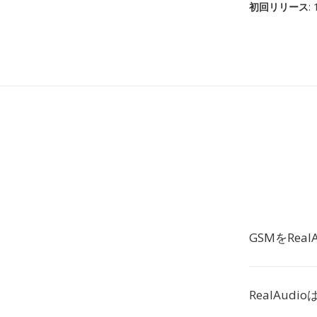
初回リリース
:
GSMをRe
RealAud