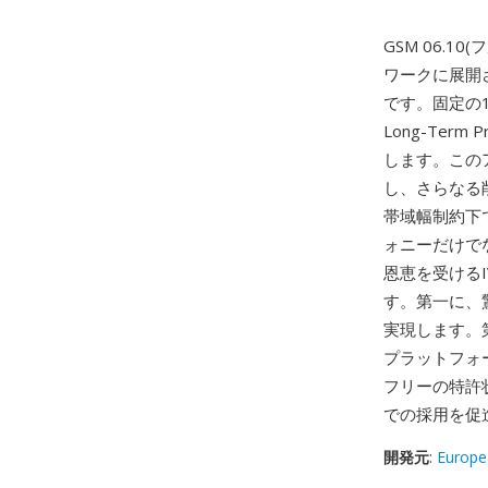
GSM 06.
ワークに展開
です。固定の13 k
Long-Ter
します。この
し、さらなる
帯域幅制約下
ォニーだけで
恩恵を受ける
す。第一に、驚
実現します。第
プラットフォ
フリーの特許状
での採用を促
開発元
:
Europe