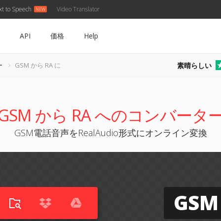
xt to Speech
Video Translator
API
価格
Help
素晴らしい
ー
GSM から RA に
GSM から RA へのコンバータ
GSM電話音声をRealAudio形式にオンライン変換
GSM