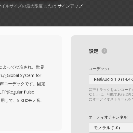
ファイルサイズの最大限度 または
サインアップ
設定
TSIによって批准され、世界
コーデック:
al System for
RealAudio 1.0 (14.4K
礎的な音声コーデックです。固定
音声トラックをエンコード
Regular Pulse
なし」は、可能であれば再
にオーディオストリームを
ion)を適用して、8 kHzモノ音声
縮します。このアプローチ
し、励起信号をエンコー
オーディオチャンネル:
活用します — 初期のデ
モノラル (1.0)