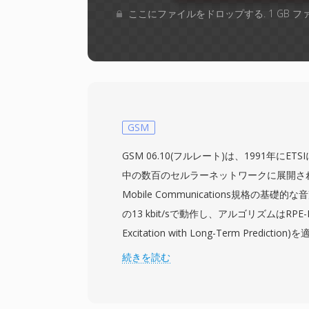
ここにファイルをドロップする. 1 GB 
GSM
GSM 06.10(フルレート)は、1991年にE
中の数百のセルラーネットワークに展開されたGlob
Mobile Communications規格の基
の13 kbit/sで動作し、アルゴリズムはRPE-LTP(
Excitation with Long-Term Predict
の20 msフレームをわずか33バイトに圧
続きを読む
は声道を線形予測フィルタとしてモデル化
ドし、さらなる削減のためにピッチ周期性を