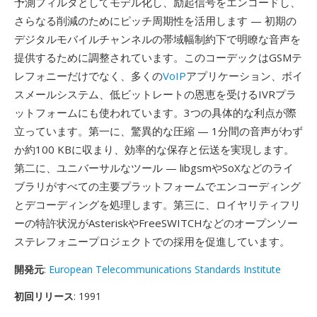
予測フィルタとしてモデル化し、励起信号をエンコードし、
さらなる削減のためにピッチ周期性を活用します — 初期の
デジタルモバイルチャンネルの帯域幅制約下で明瞭な音声を
提供するために調整されています。このコーデックはGSMテ
レフォニーだけでなく、多くの
VoIP
アプリケーション、ボイ
スメールシステム、低ビットレートの恩恵を受けるIVRプラ
ットフォームにも使われています。3つの具体的な利点が際
立っています。第一に、驚異的な圧縮 — 1分間の音声がわず
か約100 KBに収まり、効率的な保存と伝送を実現します。
第二に、ユニバーサルなツール — libgsmやSoXなどのライ
ブラリがすべての主要プラットフォームでエンコーディング
とデコーディングを処理します。第三に、ロイヤリティフリ
ーの特許状況がAsteriskやFreeSWITCHなどのオープンソー
ステレフォニープロジェクトでの採用を促進しています。
開発元
:
European Telecommunications Standards Institute
初回リリース
: 1991