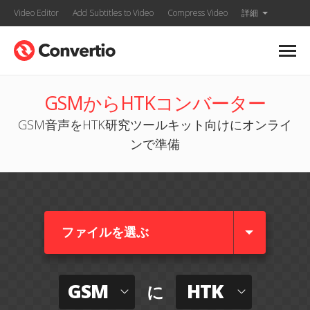
Video Editor
Add Subtitles to Video
Compress Video
詳細
GSMからHTKコンバーター
GSM音声をHTK研究ツールキット向けにオンライ
ンで準備
ファイルを選ぶ
GSM
HTK
に