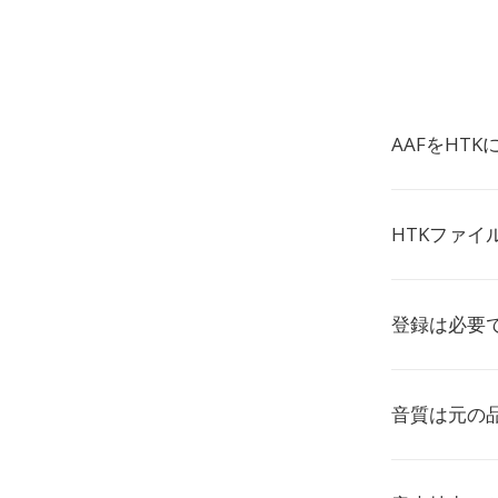
AAFをHT
HTKファ
登録は必要
音質は元の