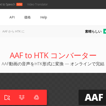
xt to Speech
Video Translator
API
価格
Help
素晴らしい
AAF から HTK に
AAF to HTK コンバーター
AAF動画の音声をHTK形式に変換 — オンラインで完結
AAF