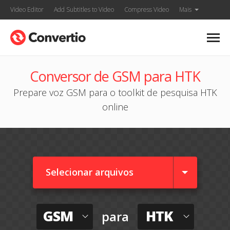
Video Editor
Add Subtitles to Video
Compress Video
Mais
Conversor de GSM para HTK
Prepare voz GSM para o toolkit de pesquisa HTK
online
Selecionar arquivos
GSM
HTK
para