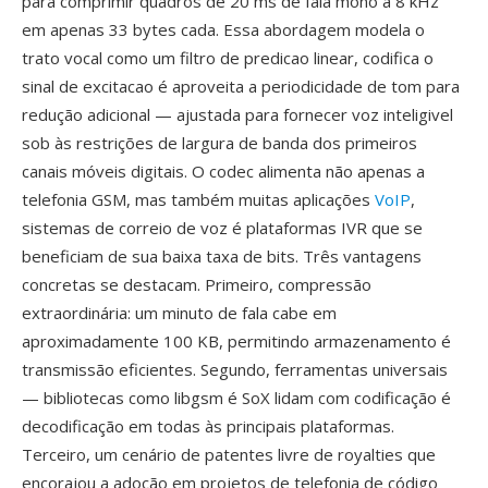
para comprimir quadros de 20 ms de fala mono a 8 kHz
em apenas 33 bytes cada. Essa abordagem modela o
trato vocal como um filtro de predicao linear, codifica o
sinal de excitacao é aproveita a periodicidade de tom para
redução adicional — ajustada para fornecer voz inteligivel
sob às restrições de largura de banda dos primeiros
canais móveis digitais. O codec alimenta não apenas a
telefonia GSM, mas também muitas aplicações
VoIP
,
sistemas de correio de voz é plataformas IVR que se
beneficiam de sua baixa taxa de bits. Três vantagens
concretas se destacam. Primeiro, compressão
extraordinária: um minuto de fala cabe em
aproximadamente 100 KB, permitindo armazenamento é
transmissão eficientes. Segundo, ferramentas universais
— bibliotecas como libgsm é SoX lidam com codificação é
decodificação em todas às principais plataformas.
Terceiro, um cenário de patentes livre de royalties que
encorajou a adoção em projetos de telefonia de código