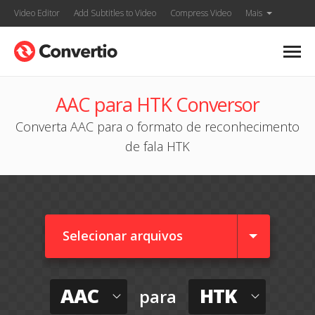
Video Editor
Add Subtitles to Video
Compress Video
Mais
AAC para HTK Conversor
Converta AAC para o formato de reconhecimento
de fala HTK
Selecionar arquivos
AAC
HTK
para