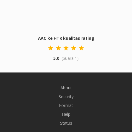
AAC ke HTK kualitas rating
5.0
(Suara 1)
About
Security
Format
Help
Status