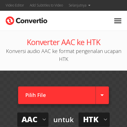
Video Editor
Add Subtitles to Video
Selanjutnya
Konverter AAC ke HTK
Konversi audio AAC ke format pengenalan ucapan
HTK
Pilih File
AAC
HTK
untuk