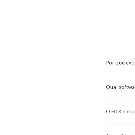
Por que ext
Qual softwa
O HTK é mui