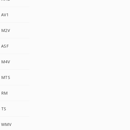
 AV1
a M2V
 ASF
a M4V
a MTS
a RM
 TS
a WMV