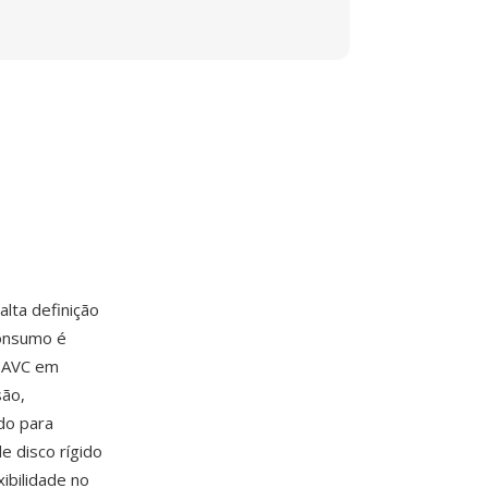
lta definição
onsumo é
4 AVC em
são,
do para
e disco rígido
ibilidade no