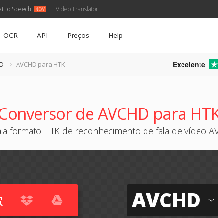
xt to Speech
Video Translator
OCR
API
Preços
Help
Excelente
HD
AVCHD para HTK
Conversor de AVCHD para HT
aia formato HTK de reconhecimento de fala de vídeo 
AVCHD