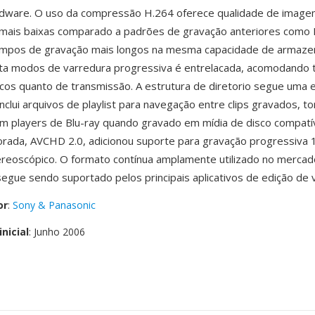
rdware. O uso da compressão H.264 oferece qualidade de image
s mais baixas comparado a padrões de gravação anteriores como
empos de gravação mais longos na mesma capacidade de armaz
a modos de varredura progressiva é entrelacada, acomodando t
cos quanto de transmissão. A estrutura de diretorio segue uma 
inclui arquivos de playlist para navegação entre clips gravados, t
m players de Blu-ray quando gravado em mídia de disco compatí
rada, AVCHD 2.0, adicionou suporte para gravação progressiva
reoscópico. O formato contínua amplamente utilizado no mercad
segue sendo suportado pelos principais aplicativos de edição de 
or
:
Sony & Panasonic
nicial
: Junho 2006