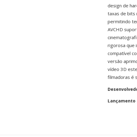
design de ha
taxas de bit
permitindo t
AVCHD suport
cinematografi
rigorosa que 
compatível co
versão aprimo
vídeo 3D este
filmadoras é 
Desenvolved
Lançamento i