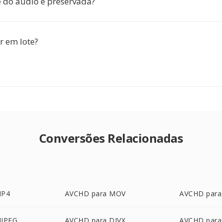
 do áudio é preservada?
r em lote?
Conversões Relacionadas
MP4
AVCHD para MOV
AVCHD par
MJPEG
AVCHD para DIVX
AVCHD para