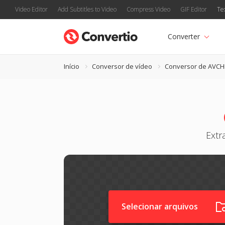
Video Editor
Add Subtitles to Video
Compress Video
GIF Editor
Te
Converter
Início
Conversor de vídeo
Conversor de AVC
Extr
Selecionar arquivos