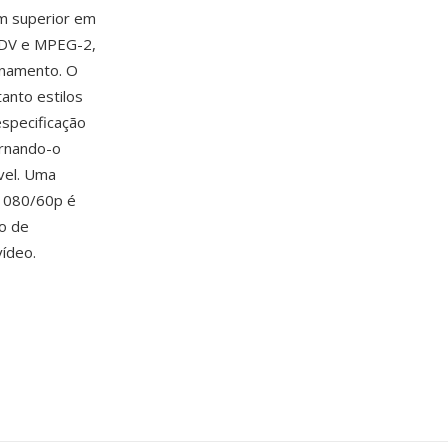
m superior em
 DV e MPEG-2,
enamento. O
anto estilos
especificação
ornando-o
vel. Uma
 1080/60p é
o de
vídeo.