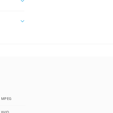
a MPEG
 XVID