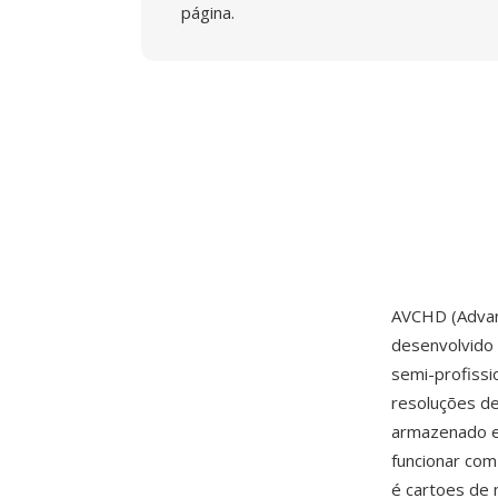
página.
AVCHD (Advanc
desenvolvido
semi-profiss
resoluções d
armazenado e
funcionar com
é cartoes de 