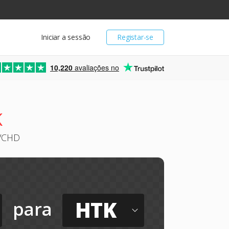
Iniciar a sessão
Registar-se
10,220
avaliações no
K
AVCHD
HTK
para