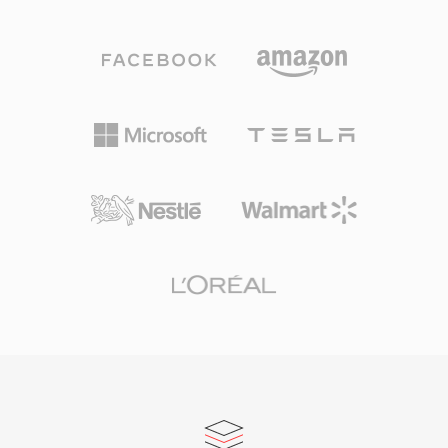
여러 코덱 세대를 거쳐 발전했습니다: 초기 버전은
었습니다. 오늘날 SNDT는 레트로 소프트웨어 아
14.4 kbps 모뎀용 저비트레이트 음성 코덱을 사용
카이브에 남아 있으며, 현대 포맷으로의 변환은
했고, 이후 버전(AAC 기반의 RealAudio 10)은 CD
SoX에서 지원됩니다.
에 가까운 품질을 제공했습니다. RA 파일은 고정
및 가변 비트레이트 인코딩, 적응형 멀티 비트레이
트 스트리밍, 불안정한 연결에서 재생 중단을 최소
화하도록 설계된 버퍼링 알고리즘을 지원합니다.
전성기에는 RealPlayer가 수억 대의 PC에 설치되
었으며, BBC와 NPR 같은 방송사들이 온라인 스
트림에 RealAudio를 사용했습니다. 지속적인 기술
기여는 나중에 HLS와 DASH 같은 표준에 영향을
미친 적응형 비트레이트 스트리밍 개념이었습니
다. 현대 코덱에 의해 대체되었지만, 초기 웹 라디
오의 방대한 RA 콘텐츠 아카이브가 여전히 존재하
며 현재 기기에서의 재생을 위한 변환이 필요합니
다.