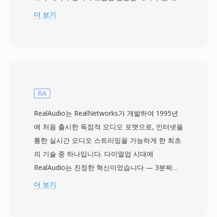
재생 소프트웨어가 타이밍을 자동으로 결정할 수
더 보기
있는 의미 있는 개선이었습니다. 오디오 데이터는
8비트 부호 없는 PCM으로, 일반적으로
8000~22050 Hz 모노로 저장됩니다. Sndtool은
간단한 파형 레코더 및 플레이어로서 셰어웨어로
배포되거나 사운드 카드 드라이버와 번들되는 경
우가 많았습니다. 경쟁 DOS 오디오 포맷 대비 핵
RA
심 장점은 이 자기 설명형 헤더로, 표준화된 멀티
RealAudio는 RealNetworks가 개발하여 1995년
미디어 프레임워크가 존재하기 전 낯선 파일 재생
에 처음 출시한 독점적 오디오 포맷으로, 인터넷을
시 추측을 제거했습니다 — 당시에는 실질적인 문
통한 실시간 오디오 스트리밍을 가능하게 한 최초
제였습니다. 이 포맷은 디코딩이 효율적이어서, 당
의 기술 중 하나입니다. 다이얼업 시대에
시의 286 및 386 프로세서에서 압축 해제 없이 최
RealAudio는 진정한 혁신이었습니다 — 3분짜리
소한의 CPU 오버헤드만 필요했습니다. SNDT 파
노래의 전체 다운로드에 30분이 걸릴 수 있던 시
더 보기
일은 개발자가 제한된 Sound Blaster 하드웨어 생
절에 다운로드하면서 동시에 들을 수 있게 해주었
태계에서 안정적인 오디오를 필요로 한 초기 PC
으며, 이는 패러다임의 전환이었습니다. 이 포맷은
게임과 멀티미디어 프레젠테이션의 빌딩 블록이