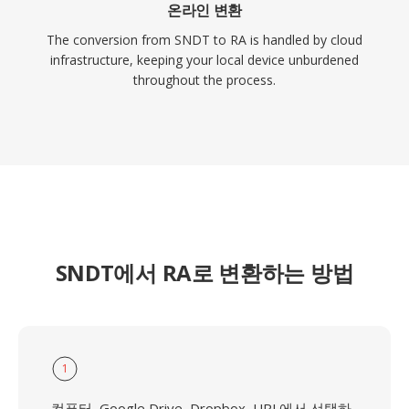
온라인 변환
The conversion from SNDT to RA is handled by cloud
infrastructure, keeping your local device unburdened
throughout the process.
SNDT에서 RA로 변환하는 방법
1
컴퓨터, Google Drive, Dropbox, URL에서 선택하