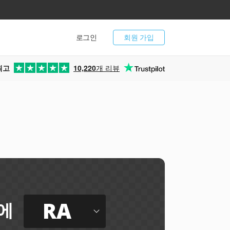
로그인
회원 가입
최고
10,220
개 리뷰
RA
에