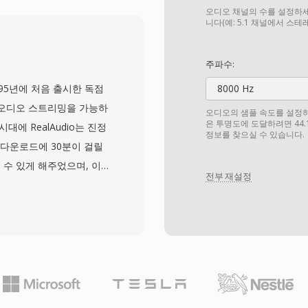
: MP3나 AAC와 달리
오디오 채널의 수를 설정하세
 또 다른 강점은 Logic
니다(예: 5.1 채널에서 스
전문 도구들과의 원활한 통합으
. 이 컨테이너는 32비트까
주파수:
하여 CD 품질을 넘어서는
 1995년에 처음 출시한 독점
8000 Hz
율보다 무손실 품질을 우
 오디오 스트리밍을 가능하
오디오의 샘플 속도를 설정하세요
반에서 신뢰할 수 있는 선택
은 투명도에 도달하려면 44.
대에 RealAudio는 진정
정보를 찾으실 수 있습니다.
 다운로드에 30분이 걸릴
 수 있게 해주었으며, 이
전부 재설정
러 코덱 세대를 거쳐 발
뎀용 저비트레이트 음성 코덱을
o 10)은 CD에 가까운 품질
 비트레이트 인코딩, 적응형
서 재생 중단을 최소화하
성기에는 RealPlayer
NPR 같은 방송사들이 온라