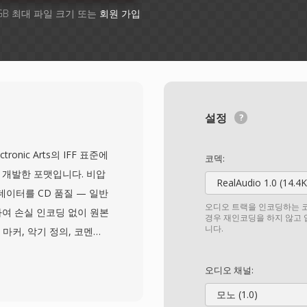
GB 최대 파일 크기 또는
회원 가입
설정
lectronic Arts의 IFF 표준에
코덱:
이 개발한 포맷입니다. 비압
RealAudio 1.0 (14.4K
 데이터를 CD 품질 — 일반
오디오 트랙을 인코딩하는 코
장하여 손실 인코딩 없이 원본
경우 재인코딩을 하지 않고
니다.
마커, 악기 정의, 코멘트
성됩니다. macOS 환경
링의 모든 단계에서 비트
오디오 채널:
FF를 자주 사용합니다. 중
모노 (1.0)