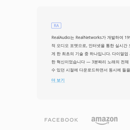
포맷이 되었습니다. CD 품질 WAV 파일은 44
샘플을 사용하며, 전문 워크플로에서는 최대 1
32비트 부동소수점 샘플이 일상적으로 사용
실 충실도입니다: 표준 WAV는 압축을 적용
RA
터가 원본 녹음의 정확한 디지털 표현이 되
RealAudio는 RealNetworks가 개발하여
호되는 선택입니다. WAV는 또한 INFO 및 
적 오디오 포맷으로, 인터넷을 통한 실시간
타데이터를 지원하여 타임스탬프와 프로덕션
게 한 최초의 기술 중 하나입니다. 다이얼업 시
요 절충점은 파일 크기로 — CD 품질 스테레오
한 혁신이었습니다 — 3분짜리 노래의 전체
지 — 그리고 32비트 RIFF 구조가 4 GB 
수 있던 시절에 다운로드하면서 동시에 들을
이 한계를 없앱니다.
는 패러다임의 전환이었습니다. 이 포맷은 여
더 보기
전했습니다: 초기 버전은 14.4 kbps 모
사용했고, 이후 버전(AAC 기반의 RealAudi
을 제공했습니다. RA 파일은 고정 및 가변
멀티 비트레이트 스트리밍, 불안정한 연결에
도록 설계된 버퍼링 알고리즘을 지원합니다. 전
가 수억 대의 PC에 설치되었으며, BBC와 