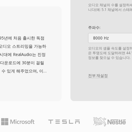
.1 kHz 스테레오 16비트
오디오 채널의 수를 설정하세
92 kHz의 24비트 또는
니다(예: 5.1 채널에서 스
됩니다. 주요 장점은 무손
하지 않으므로 저장된 데이
주파수:
어, 마스터링과 보관에 선
 1995년에 처음 출시한 독점
8000 Hz
BWF 청크를 통한 내장 메
 오디오 스트리밍을 가능하
오디오의 샘플 속도를 설정하세요
 노트가 가능합니다. 주
은 투명도에 도달하려면 44.
대에 RealAudio는 진정
정보를 찾으실 수 있습니다.
 1분이 약 10 MB를 차
 다운로드에 30분이 걸릴
제한을 부과하지만, RF64가
 수 있게 해주었으며, 이
전부 재설정
러 코덱 세대를 거쳐 발
뎀용 저비트레이트 음성 코덱을
o 10)은 CD에 가까운 품질
 비트레이트 인코딩, 적응형
서 재생 중단을 최소화하
성기에는 RealPlayer
NPR 같은 방송사들이 온라