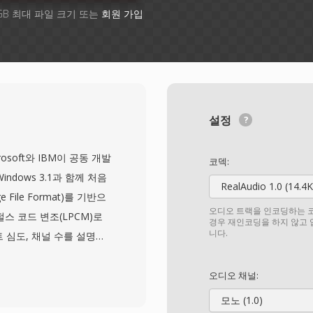
GB 최대 파일 크기 또는
회원 가입
설정
icrosoft와 IBM이 공동 개발
코덱:
ndows 3.1과 함께 처음
RealAudio 1.0 (14.4K
e File Format)를 기반으
오디오 트랙을 인코딩하는 코
스 코드 변조(LPCM)로
경우 재인코딩을 하지 않고
니다.
 심도, 채널 수를 설명하
 구조 덕분에 WAV는
준이자 거의 모든 운영 체
오디오 채널:
보편적으로 인정받는 교환
모노 (1.0)