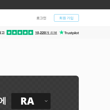
로그인
회원 가입
최고
10,220
개 리뷰
RA
에