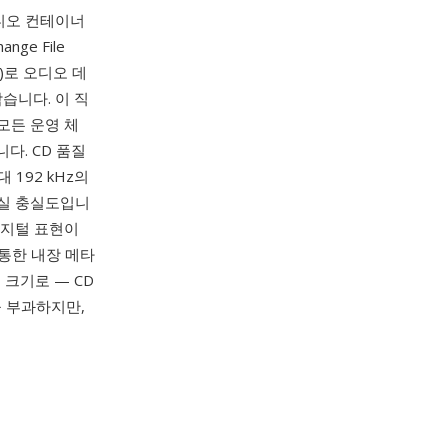
오디오 컨테이너
nge File
)로 오디오 데
습니다. 이 직
모든 운영 체
다. CD 품질
 192 kHz의
손실 충실도입니
디지털 표현이
 통한 내장 메타
크기로 — CD
을 부과하지만,