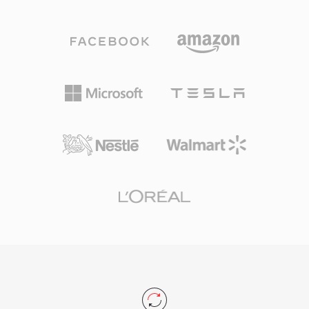
역 16 kHz, 초광대역 32 kHz의 세 가지 샘플레이
파일 크기로 — CD 품질 스테레오 1분이 약 10
트와 함께 음성 복잡도에 실시간으로 적응하는 가
MB를 차지 — 그리고 32비트 RIFF 구조가 4 GB
변 비트레이트 인코딩을 지원합니다. 뛰어난 장점
제한을 부과하지만, RF64가 이 한계를 없앱니다.
은 무특허, BSD 라이선스의 특성으로, 개발자가
상용 및 오픈소스 제품 모두에 자유롭게 임베딩할
수 있었습니다. Speex는 또한 음향 에코 제거, 노
이즈 억제, 자동 이득 제어를 번들하여, 경쟁 코덱
이 일반적으로 외부 라이브러리에 위임하는 기능
을 제공합니다. 개발자들이 2012년부터 Opus를
후속으로 공식 권장하고 있지만, Speex는 레거시
VoIP 시스템, 보관된 녹음, 경량 디코더 풋프린트
가 여전히 가치 있는 임베디드 장치에서 계속 사용
되고 있습니다.