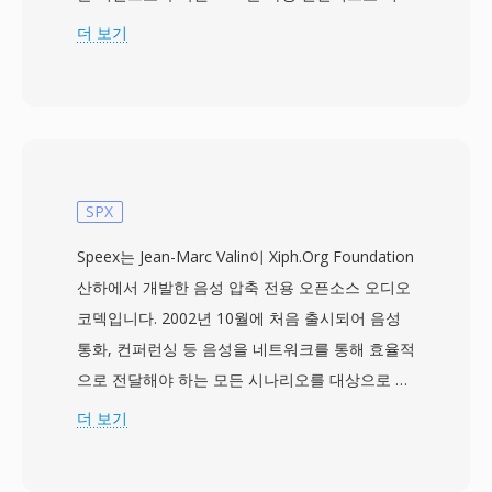
어 펄스 코드 변조(LPCM)로 오디오 데이터를 저
더 보기
장하며, 샘플레이트, 비트 심도, 채널 수를 설명하
는 메타데이터도 함께 담습니다. 이 직관적인 구조
덕분에 WAV는 Windows에서 비압축 오디오의 사
실상 표준이자 거의 모든 운영 체제, 오디오 에디
터, 미디어 플레이어에서 보편적으로 인정받는 교
환 포맷이 되었습니다. CD 품질 WAV 파일은 44.1
SPX
kHz 스테레오 16비트 샘플을 사용하며, 전문 워크
Speex는 Jean-Marc Valin이 Xiph.Org Foundation
플로에서는 최대 192 kHz의 24비트 또는 32비트
산하에서 개발한 음성 압축 전용 오픈소스 오디오
부동소수점 샘플이 일상적으로 사용됩니다. 주요
코덱입니다. 2002년 10월에 처음 출시되어 음성
장점은 무손실 충실도입니다: 표준 WAV는 압축을
통화, 컨퍼런싱 등 음성을 네트워크를 통해 효율적
적용하지 않으므로 저장된 데이터가 원본 녹음의
으로 전달해야 하는 모든 시나리오를 대상으로 합
정확한 디지털 표현이 되어, 마스터링과 보관에 선
니다. SPX 파일은 Speex 인코딩 오디오를 Ogg 컨
더 보기
호되는 선택입니다. WAV는 또한 INFO 및 BWF 청
테이너에 래핑하여, 코덱의 음성 최적화와 Ogg의
크를 통한 내장 메타데이터를 지원하여 타임스탬
스트리밍 기능을 결합합니다. 협대역 8 kHz, 광대
프와 프로덕션 노트가 가능합니다. 주요 절충점은