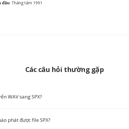
n đầu
: Tháng tám 1991
Các câu hỏi thường gặp
yển WAV sang SPX?
o phát được file SPX?