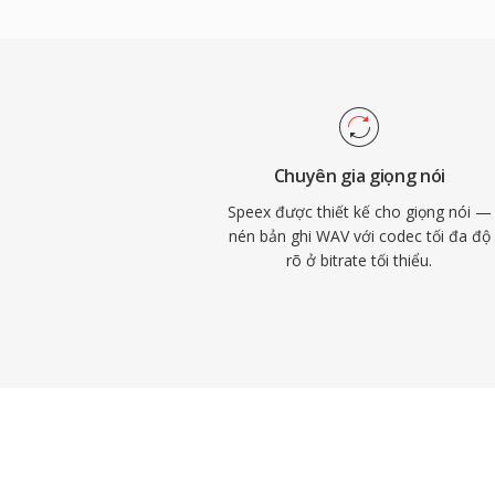
mã nguồn mở. Speex còn tích hợp sẵn khử
triệt nhiễu và điều chỉnh khuếch đại tự 
mà các codec đối thủ thường ủy thác cho
nhà phát triển chính thức khuyến nghị Op
từ năm 2012, Speex vẫn được triển khai t
cũ, bản ghi lưu trữ và thiết bị nhúng nơi 
Chuyên gia giọng nói
được đánh giá cao.
Speex được thiết kế cho giọng nói —
nén bản ghi WAV với codec tối đa độ
rõ ở bitrate tối thiểu.