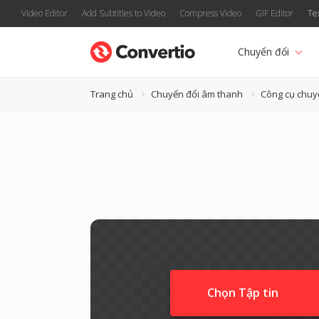
Video Editor
Add Subtitles to Video
Compress Video
GIF Editor
Te
Chuyển đổi
Trang chủ
Chuyển đổi âm thanh
Công cụ chuy
Chọn Tập tin