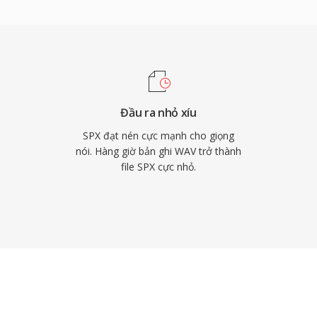
 tiếng vang âm học,
động — những tính năng
 thư viện bên ngoài. Dù
us làm người kế nhiệm
rong các hệ thống VoIP
bộ giải mã nhẹ của nó vẫn
Đầu ra nhỏ xíu
SPX đạt nén cực mạnh cho giọng
nói. Hàng giờ bản ghi WAV trở thành
file SPX cực nhỏ.