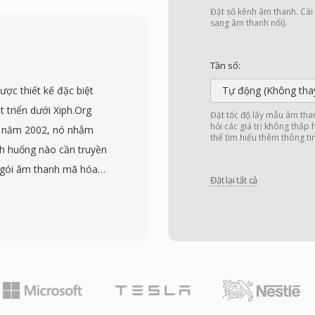
ành, trình chỉnh sửa âm
Đặt số kênh âm thanh. Cài đ
WAV chất lượng CD sử
sang âm thanh nổi).
khi quy trình chuyên
t float ở tần số lên đến
Tần số:
 tổn hao: vì WAV tiêu
ợc thiết kế đặc biệt
Tự động (Không tha
là bản sao kỹ thuật số
t triển dưới Xiph.Org
Đặt tốc độ lấy mẫu âm tha
 chọn ưu tiên cho
hỏi các giá trị không thấp
0 năm 2002, nó nhắm
thể tìm hiểu thêm thông ti
u dữ liệu nhúng qua
ình huống nào cần truyền
ời gian và ghi chú sản
g gói âm thanh mã hóa
một phút stereo chất
Đặt lại tất cả
 ưu hóa giọng nói của
rúc RIFF 32-bit áp đặt
gg. Ba tần số lấy mẫu
 đó.
ng ở 16 kHz, và siêu
 độ bit thay đổi thích
 gian thực. Điểm nổi bật
c cấp phép BSD, cho
sản phẩm thương mại và