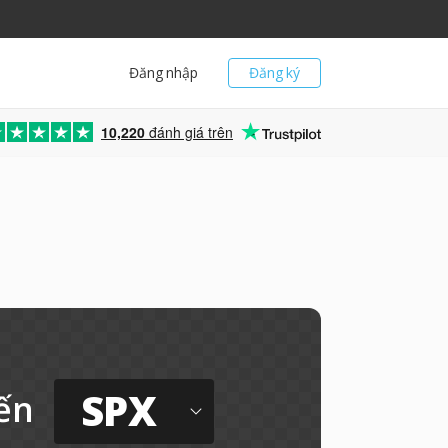
Đăng nhập
Đăng ký
10,220
đánh giá trên
SPX
ến