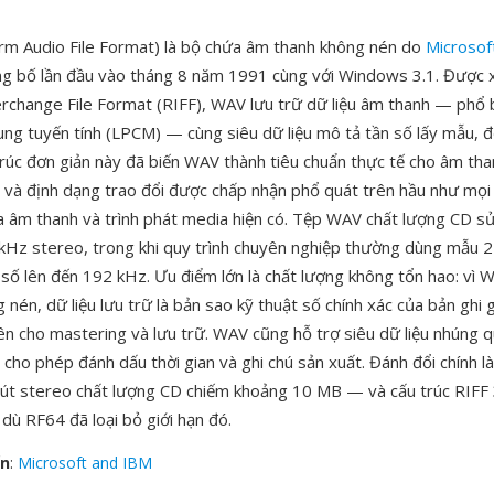
m Audio File Format) là bộ chứa âm thanh không nén do
Microsof
ông bố lần đầu vào tháng 8 năm 1991 cùng với Windows 3.1. Được 
rchange File Format (RIFF), WAV lưu trữ dữ liệu âm thanh — phổ b
ung tuyến tính (LPCM) — cùng siêu dữ liệu mô tả tần số lấy mẫu, đ
trúc đơn giản này đã biến WAV thành tiêu chuẩn thực tế cho âm th
và định dạng trao đổi được chấp nhận phổ quát trên hầu như mọi 
ửa âm thanh và trình phát media hiện có. Tệp WAV chất lượng CD 
 kHz stereo, trong khi quy trình chuyên nghiệp thường dùng mẫu 2
n số lên đến 192 kHz. Ưu điểm lớn là chất lượng không tổn hao: vì 
nén, dữ liệu lưu trữ là bản sao kỹ thuật số chính xác của bản ghi g
iên cho mastering và lưu trữ. WAV cũng hỗ trợ siêu dữ liệu nhúng 
, cho phép đánh dấu thời gian và ghi chú sản xuất. Đánh đổi chính là
t stereo chất lượng CD chiếm khoảng 10 MB — và cấu trúc RIFF 
 dù RF64 đã loại bỏ giới hạn đó.
ển
:
Microsoft and IBM