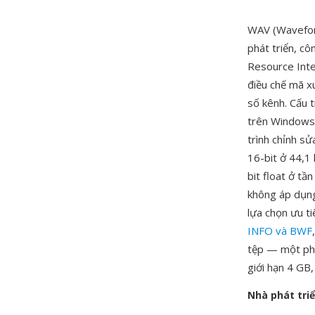
WAV (Wavefor
phát triển, c
Resource Inte
điều chế mã x
số kênh. Cấu 
trên Windows 
trình chỉnh s
16-bit ở 44,1
bit float ở tầ
không áp dụng 
lựa chọn ưu t
INFO và BWF
tệp — một phú
giới hạn 4 GB,
Nhà phát tri