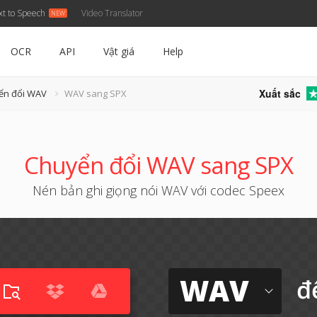
xt to Speech
Video Translator
OCR
API
Vật giá
Help
Xuất sắc
ển đổi WAV
WAV sang SPX
Chuyển đổi WAV sang SPX
Nén bản ghi giọng nói WAV với codec Speex
WAV
đ