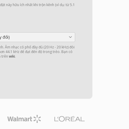
ặt này hữu ích nhất khi trộn kênh (ví dụ: từ 5.1
y đổi)
nh. Âm nhạc có phổ đầy đủ (20 Hz - 20 kHz) đòi
 hơn 44.1 kHz để đạt đến độ trong trẻo. Bạn có
n trên
wiki
.