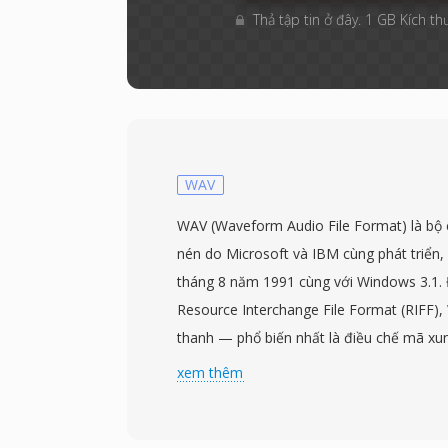
Thả tập tin ở đây. 1 GB Kích th
WAV
WAV (Waveform Audio File Format) là bộ
nén do Microsoft và IBM cùng phát triển,
tháng 8 năm 1991 cùng với Windows 3.1.
Resource Interchange File Format (RIFF),
thanh — phổ biến nhất là điều chế mã xu
cùng siêu dữ liệu mô tả tần số lấy mẫu, đ
xem thêm
trúc đơn giản này đã biến WAV thành tiê
thanh không nén trên Windows và định d