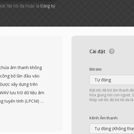
ước file tối đa hoặc là
Đăng ký
Cài đặt
 chứa âm thanh không
Bitrate:
 công bố lần đầu vào
Tự động
 Được xây dựng trên
Đặt tốc độ bit âm thanh đầ
 WAV lưu trữ dữ liệu âm
hóa giọng nói con người, S
thấp với tốc độ bit tối đa l
ng tuyến tính (LPCM) —
ộ sâu bit và số kênh. Cấu
u chuẩn thực tế cho âm
Kênh Âm thanh:
ạng trao đổi được chấp
Tự động (Không tha