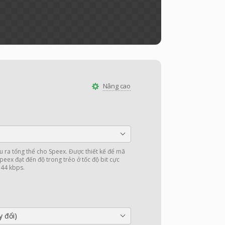
Nâng cao
u ra tổng thể cho Speex. Được thiết kế để mã
peex đạt đến độ trong trẻo ở tốc độ bit cực
à 44 kbps.
y đổi)