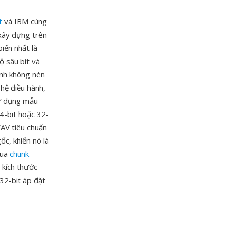
t
và IBM cùng
xây dựng trên
iến nhất là
ộ sâu bit và
anh không nén
hệ điều hành,
sử dụng mẫu
4-bit hoặc 32-
WAV tiêu chuẩn
ốc, khiến nó là
qua
chunk
 kích thước
32-bit áp đặt