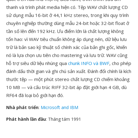
thanh và trình phát media hiện có. Tệp WAV chất lượng CD
sử dụng mẫu 16-bit ở 44,1 kHz stereo, trong khi quy trình
chuyên nghiệp thường dùng mẫu 24-bit hoặc 32-bit float ở
tần số lên đến 192 kHz. Ưu điểm lớn là chất lượng không
tổn hao: vì WAV tiêu chuẩn không áp dụng nén, dữ liệu lưu
trữ là bản sao kỹ thuật số chính xác của bản ghi gốc, khiến
nó là lựa chọn ưu tiên cho mastering và lưu trữ. WAV cũng
hỗ trợ siêu dữ liệu nhúng qua
chunk INFO và BWF
, cho phép
đánh dấu thời gian và ghi chú sản xuất. Đánh đổi chính là kích
thước tệp — một phút stereo chất lượng CD chiếm khoảng
10 MB — và cấu trúc RIFF 32-bit áp đặt giới hạn 4 GB, dù
RF64 đã loại bỏ giới hạn đó.
Nhà phát triển
:
Microsoft and IBM
Phát hành lần đầu
: Tháng tám 1991