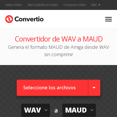
Video Editor
Add Subtitles to Video
Compress Video
Más
Convertidor de WAV a MAUD
Genera el formato MAUD de Amiga desde WAV
sin comprimir
Seleccione los archivos
WAV
MAUD
a