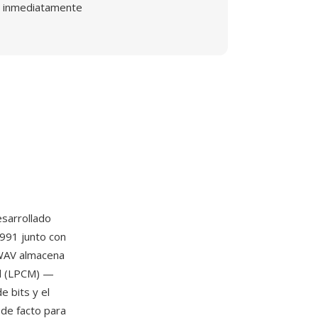
inmediatamente
sarrollado
991 junto con
 WAV almacena
al (LPCM) —
e bits y el
 de facto para