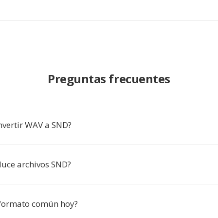
Preguntas frecuentes
nvertir WAV a SND?
uce archivos SND?
 formato común hoy?