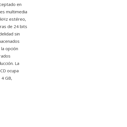
aceptado en
res multimedia
1 kHz estéreo,
ras de 24 bits
delidad sin
lmacenados
 la opción
grados
ucción. La
d CD ocupa
 4 GB,