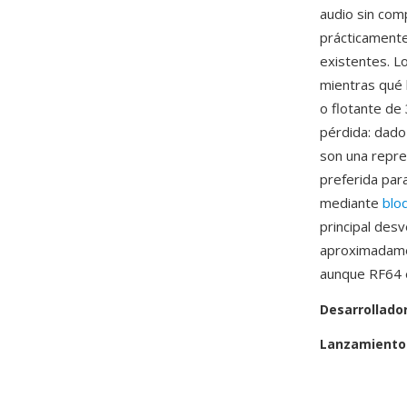
audio sin com
prácticamente
existentes. L
mientras qué 
o flotante de 
pérdida: dado
son una repres
preferida par
mediante
blo
principal des
aproximadamen
aunque RF64 e
Desarrollado
Lanzamiento 