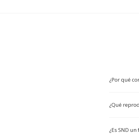
¿Por qué co
¿Qué reprod
¿Es SND un