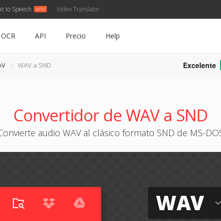
xt to Speech
Video Translator
OCR
API
Precio
Help
Excelente
AV
WAV a SND
Convertidor de WAV a SND
Convierte audio WAV al clásico formato SND de MS-DO
WAV