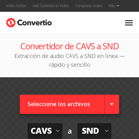
Video Editor
Add Subtitles to Video
Compress Video
Más
Convertidor de CAVS a SND
Extracción de audio CAVS a SND en línea —
rápido y sencillo
Seleccione los archivos
CAVS
SND
a