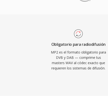
complejidad de codificación y mejor resis
— y la estructura RIFF de 32 bits impone 
Layer III. Estás propiedades explican por q
aunque RF64 elimina esa restricción.
radio digital DAB y el estándar de video
exigen MP2. La latencia de codificación 
cualidad importante para la difusion en v
sincronizacion labial importa. Tres vent
relevante décadas después de su estanda
Obligatorio para radiodifusión
elegante ante errores de transmision vital
MP2 es el formato obligatorio para
retardo mínimo de codificación adecuado
DVB y DAB — comprime tus
masters WAV al códec exacto que
difusion en tiempo real, y aceptacion regu
requieren los sistemas de difusión.
marcos de radiodifusión europeos y asiat