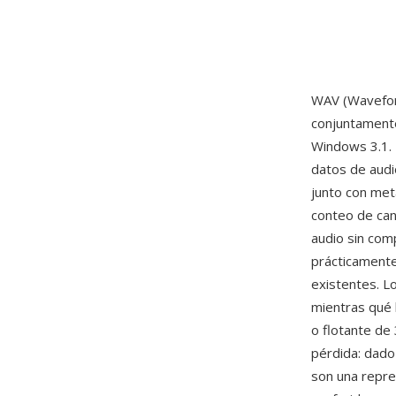
WAV (Waveform
conjuntament
Windows 3.1. 
datos de aud
junto con met
conteo de can
audio sin com
prácticamente
existentes. L
mientras qué 
o flotante de 
pérdida: dado
son una repres