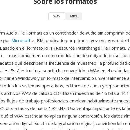
Sobre los formatos
WAV
MP2
 Audio File Format) es un contenedor de audio sin comprimir de
e por
Microsoft
e IBM, publicado por primera vez en agosto de 1
Basado en el formato RIFF (Resource Interchange File Format),
io — más comúnmente como modulación de código de pulso line
adatos qué describen la frecuencia de muestreo, la profundidad d
ales. Está estructura sencilla ha convertido a WAV en el estándar
primir en Windows y un formato de intercambio universalmente 
 todos los sistemas operativos, editores de audio y reproducto
os archivos WAV de calidad CD utilizan muestras de 16 bits a 44.
los flujos de trabajo profesionales emplean habitualmente muest
32 bits a tasas de hasta 192 kHz. Una ventaja importante es la fi
 qué el WAV estándar no aplica ninguna compresión, los datos a
entación digital exacta de la grabación original, convirtiéndolo en