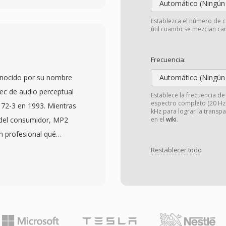
Automático (Ningún
cto para audio sin
Establezca el número de c
ntercambio
útil cuando se mezclan can
e todos los sistemas
tores multimedia
Frecuencia:
D utilizan muestras de
onocido por su nombre
Automático (Ningún
os flujos de trabajo
ec de audio perceptual
Establece la frecuencia d
stras de 24 bits o
espectro completo (20 Hz -
72-3 en 1993. Mientras
kHz para lograr la transp
kHz. Una ventaja
 del consumidor, MP2
en el
wiki
.
ado qué el WAV estándar
ón profesional qué
 almacenados son una
udio en 32 subbandas
Restablecer todo
ón original,
aplica un modelo
 masterización y archivo.
 de enmascaramiento y
dos mediante bloques
a con Huffman en
po y notas de
fusion típicas usan 192-
l tamaño de archivo — un
 transparente con menor
aproximadamente 10 MB