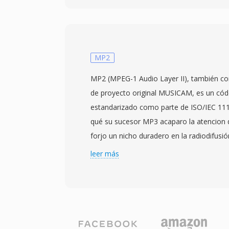
ha convertido a WAV en el estándar de fa
comprimir en Windows y un formato de i
universalmente aceptado en prácticament
operativos, editores de audio y reproduc
MP2
existentes. Los archivos WAV de calidad C
MP2 (MPEG-1 Audio Layer II), también c
16 bits a 44.1 kHz estéreo, mientras qué l
de proyecto original MUSICAM, es un cód
profesionales emplean habitualmente mue
estandarizado como parte de ISO/IEC 111
flotante de 32 bits a tasas de hasta 192 
qué su sucesor MP3 acaparo la atencion
importante es la fidelidad sin pérdida: d
forjo un nicho duradero en la radiodifusi
no aplica ninguna compresión, los datos
mantiene hasta hoy. El códec divide el a
leer más
representación digital exacta de la grabaci
mediante un banco de filtros polifasico, 
convirtiéndolo en la opción preferida para
psicoacustico para determinar umbrales
WAV también soporta metadatos integra
luego cuantifica y codifica cada subband
INFO y BWF, permitiendo marcas de tiem
consecuencia. Las implementaciones de di
producción. La principal desventaja es e
384 kbps para estéreo, logrando calidad
minuto de estéreo a calidad CD ocupa 