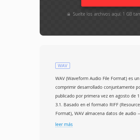
Suelte los archivos aquí. 1 GB 
WAV
WAV (Waveform Audio File Format) es un 
comprimir desarrollado conjuntamente po
publicado por primera vez en agosto de 
3.1. Basado en el formato RIFF (Resource
Format), WAV almacena datos de audi
como modulación de código de pulso lin
leer más
metadatos qué describen la frecuencia de
profundidad de bits y el conteo de canales