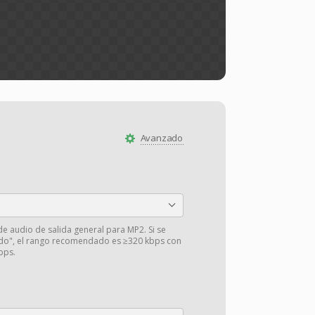
Avanzado
 de audio de salida general para MP2. Si se
ado", el rango recomendado es ≥320 kbps con
bps.