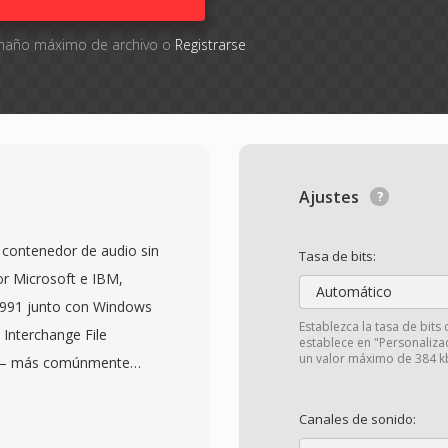
tamaño máximo de archivo o
Registrarse
Ajustes
contenedor de audio sin
Tasa de bits:
r Microsoft e IBM,
Automático
1991 junto con Windows
Establezca la tasa de bits
 Interchange File
establece en "Personaliz
un valor máximo de 384 k
o — más comúnmente
eal (LPCM) — junto con
 muestreo, la
Canales de sonido:
. Está estructura sencilla