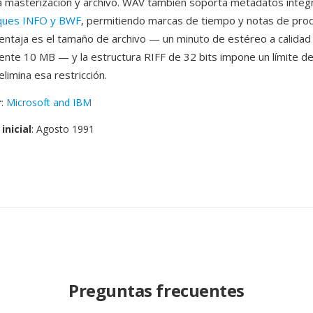
a masterización y archivo. WAV también soporta metadatos inte
ques INFO y BWF
, permitiendo marcas de tiempo y notas de prod
ventaja es el tamaño de archivo — un minuto de estéreo a calida
te 10 MB — y la estructura RIFF de 32 bits impone un límite de
limina esa restricción.
r
:
Microsoft and IBM
inicial
: Agosto 1991
Preguntas frecuentes