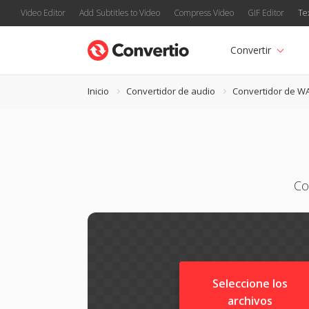
Video Editor
Add Subtitles to Video
Compress Video
GIF Editor
Te
Convertir
Inicio
Convertidor de audio
Convertidor de W
Co
Seleccione los
archivos