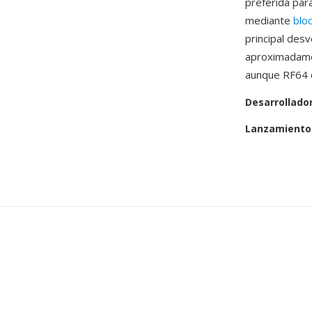
preferida par
mediante
blo
principal des
aproximadamen
aunque RF64 e
Desarrollado
Lanzamiento 