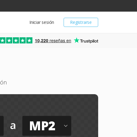
Iniciar sesión
Registrarse
10,220
reseñas en
ión
MP2
a