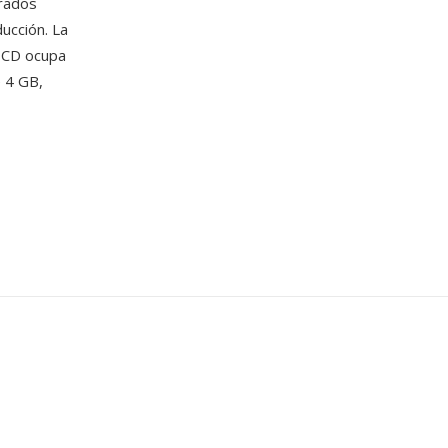
grados
ucción. La
d CD ocupa
 4 GB,