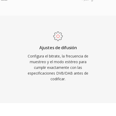
tencia a errores qué
un límite de 4 GB,
ué la televisión DVB, la
cámara HDV prefieren o
también es menor, una
ivo dónde la
ajas mantienen a MP2
rizacion: degradación
Ajustes de difusión
 para senales por aire,
Configura el bitrate, la frecuencia de
 para cadenas de
muestreo y el modo estéreo para
cumplir exactamente con las
latoria arraigada en los
especificaciones DVB/DAB antes de
icos.
codificar.