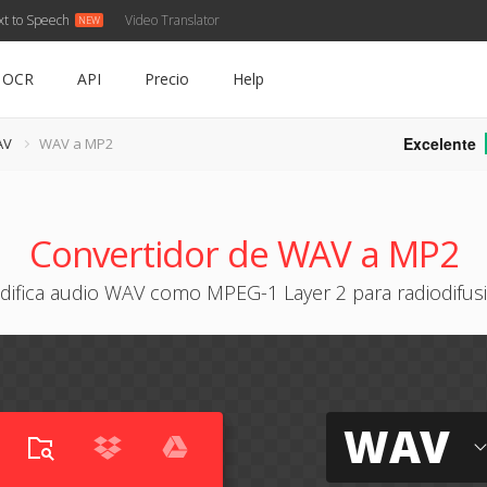
xt to Speech
Video Translator
OCR
API
Precio
Help
Excelente
AV
WAV a MP2
Convertidor de WAV a MP2
difica audio WAV como MPEG-1 Layer 2 para radiodifus
WAV