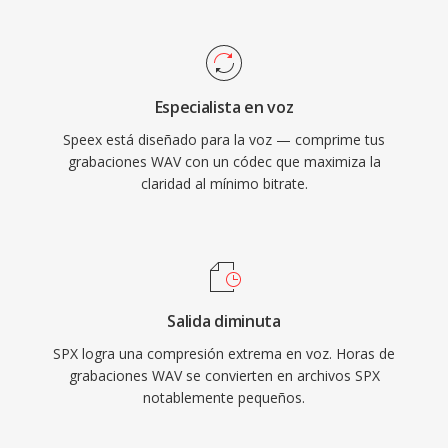
comerciales como de código abierto. Speex
y la estructura RIFF de 32 bits impone un límite
también incluye cancelacion de eco acustico,
de 4 GB, aunque RF64 elimina esa restricción.
supresion de ruido y control automático de
ganancia, funciones qué los códecs rivales
Especialista en voz
típicamente delegan a bibliotecas externas.
Speex está diseñado para la voz — comprime tus
Aunque sus creadores recomiendan
grabaciones WAV con un códec que maximiza la
oficialmente Opus como sucesor desde 2012,
claridad al mínimo bitrate.
Speex permanece desplegado en sistemas
VoIP heredados, grabaciones archivadas y
dispositivos embebidos dónde su decodificador
ligero sigue siendo valorado.
Salida diminuta
SPX logra una compresión extrema en voz. Horas de
grabaciones WAV se convierten en archivos SPX
notablemente pequeños.