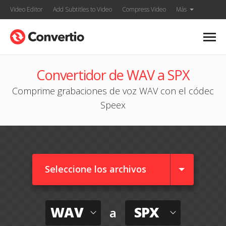
Video Editor
Add Subtitles to Video
Compress Video
Más
Convertidor de WAV a SPX
Comprime grabaciones de voz WAV con el códec
Speex
Seleccione los archivos
WAV
SPX
a