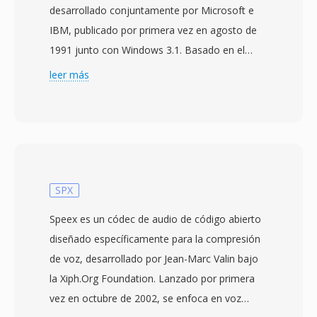
desarrollado conjuntamente por Microsoft e
IBM, publicado por primera vez en agosto de
1991 junto con Windows 3.1. Basado en el
formato RIFF (Resource Interchange File
leer más
Format), WAV almacena datos de audio —
más comúnmente como modulación de
código de pulso lineal (LPCM) — junto con
metadatos qué describen la frecuencia de
muestreo, la profundidad de bits y el conteo de
canales. Está estructura sencilla ha convertido
SPX
a WAV en el estándar de facto para audio sin
Speex es un códec de audio de código abierto
comprimir en Windows y un formato de
diseñado específicamente para la compresión
intercambio universalmente aceptado en
de voz, desarrollado por Jean-Marc Valin bajo
prácticamente todos los sistemas operativos,
la Xiph.Org Foundation. Lanzado por primera
editores de audio y reproductores multimedia
vez en octubre de 2002, se enfoca en voz
existentes. Los archivos WAV de calidad CD