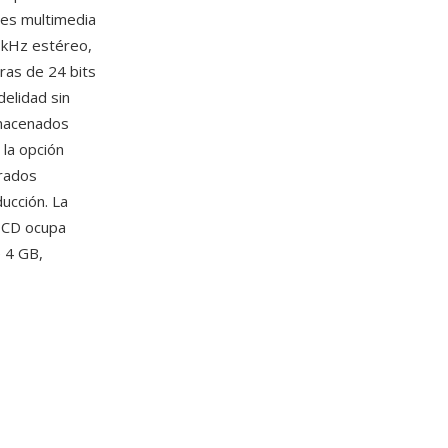
res multimedia
1 kHz estéreo,
ras de 24 bits
delidad sin
lmacenados
 la opción
grados
ucción. La
d CD ocupa
 4 GB,