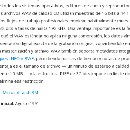
 todos los sistemas operativos, editores de audio y reproducto
os archivos WAV de calidad CD utilizan muestras de 16 bits a 44.
los flujos de trabajo profesionales emplean habitualmente muest
32 bits a tasas de hasta 192 kHz. Una ventaja importante es la fi
 qué el WAV estándar no aplica ninguna compresión, los datos a
entación digital exacta de la grabación original, convirtiéndolo en
a masterización y archivo. WAV también soporta metadatos inte
ques INFO y BWF
, permitiendo marcas de tiempo y notas de prod
ventaja es el tamaño de archivo — un minuto de estéreo a calida
te 10 MB — y la estructura RIFF de 32 bits impone un límite de
limina esa restricción.
r
:
Microsoft and IBM
inicial
: Agosto 1991