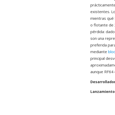
prácticamente
existentes. L
mientras qué 
o flotante de 
pérdida: dado
son una repres
preferida par
mediante
blo
principal des
aproximadamen
aunque RF64 e
Desarrollado
Lanzamiento 