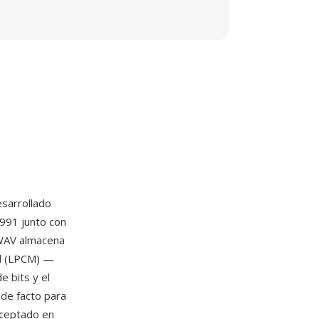
sarrollado
991 junto con
 WAV almacena
al (LPCM) —
e bits y el
 de facto para
aceptado en