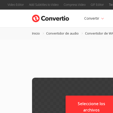
Video Editor
Add Subtitles to Video
Compress Video
GIF Editor
Te
Convertir
Inicio
Convertidor de audio
Convertidor de W
Seleccione los
archivos