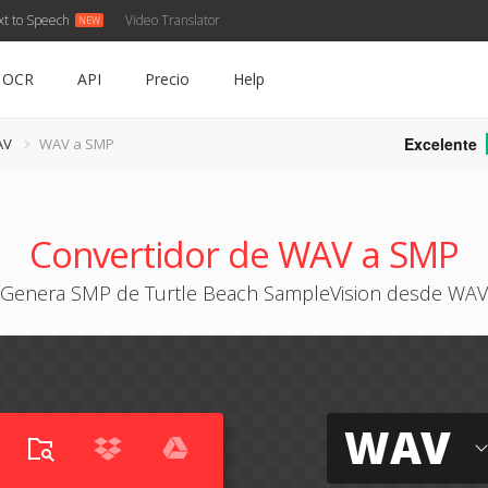
xt to Speech
Video Translator
OCR
API
Precio
Help
Excelente
AV
WAV a SMP
Convertidor de WAV a SMP
Genera SMP de Turtle Beach SampleVision desde WAV
WAV