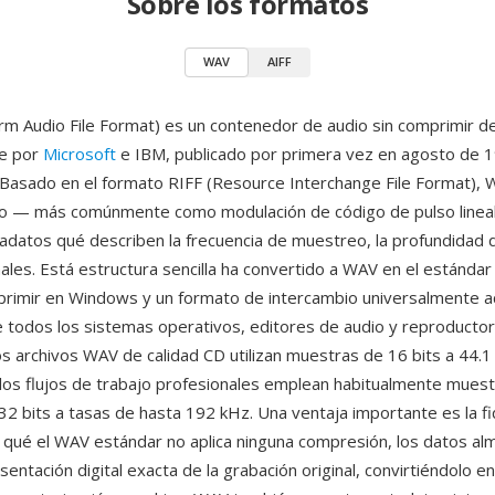
Sobre los formatos
WAV
AIFF
 Audio File Format) es un contenedor de audio sin comprimir de
e por
Microsoft
e IBM, publicado por primera vez en agosto de 1
Basado en el formato RIFF (Resource Interchange File Format),
io — más comúnmente como modulación de código de pulso line
adatos qué describen la frecuencia de muestreo, la profundidad d
ales. Está estructura sencilla ha convertido a WAV en el estándar
primir en Windows y un formato de intercambio universalmente 
 todos los sistemas operativos, editores de audio y reproducto
os archivos WAV de calidad CD utilizan muestras de 16 bits a 44.
los flujos de trabajo profesionales emplean habitualmente muest
32 bits a tasas de hasta 192 kHz. Una ventaja importante es la fi
 qué el WAV estándar no aplica ninguna compresión, los datos a
entación digital exacta de la grabación original, convirtiéndolo en