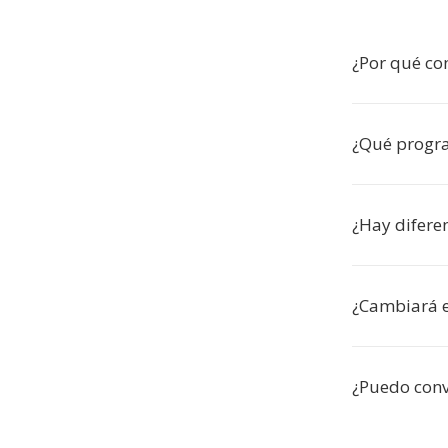
¿Por qué co
¿Qué progr
¿Hay difere
¿Cambiará e
¿Puedo conve