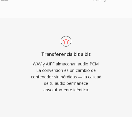
da generacional: a
un límite de 4 GB,
repetidos nunca
egración fluida con las
luyendo Logic Pro y
formato de trabajo
frecuencias de muestreo y
acomodando flujos de
Transferencia bit a bit
s especificaciones de
WAV y AIFF almacenan audio PCM.
 la integridad sin
La conversión es un cambio de
contenedor sin pérdidas — la calidad
miento, AIFF sigue siendo
de tu audio permanece
discografica.
absolutamente idéntica.