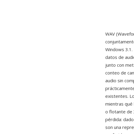
WAV (Waveform
conjuntament
Windows 3.1. 
datos de aud
junto con met
conteo de can
audio sin com
prácticamente
existentes. L
mientras qué 
o flotante de 
pérdida: dado
son una repres