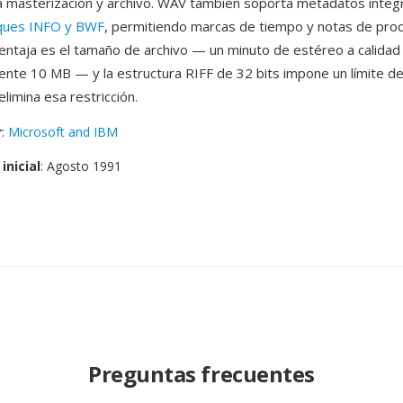
a masterización y archivo. WAV también soporta metadatos inte
ques INFO y BWF
, permitiendo marcas de tiempo y notas de prod
ventaja es el tamaño de archivo — un minuto de estéreo a calida
te 10 MB — y la estructura RIFF de 32 bits impone un límite de
limina esa restricción.
r
:
Microsoft and IBM
inicial
: Agosto 1991
Preguntas frecuentes