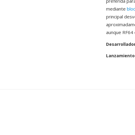
preferida par
mediante
blo
principal des
aproximadamen
aunque RF64 e
Desarrollado
Lanzamiento 