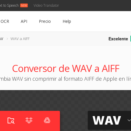
xt to Speech
Video Translator
OCR
API
Precio
Help
Excelente
AV
WAV a AIFF
Conversor de WAV a AIFF
mbia WAV sin comprimir al formato AIFF de Apple en lí
WAV