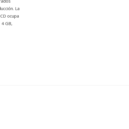
grados
ucción. La
d CD ocupa
 4 GB,