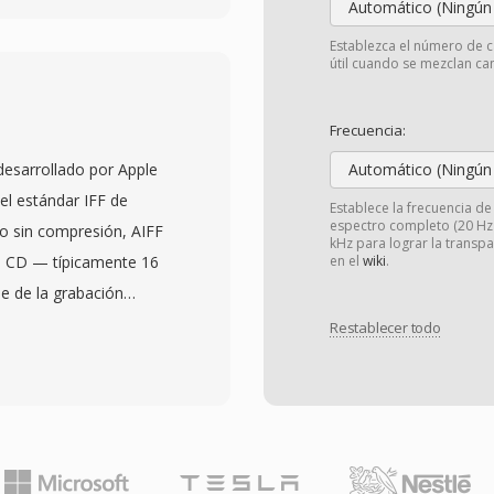
Automático (Ningún
cto para audio sin
Establezca el número de c
ntercambio
útil cuando se mezclan can
e todos los sistemas
tores multimedia
Frecuencia:
D utilizan muestras de
desarrollado por Apple
Automático (Ningún
os flujos de trabajo
el estándar IFF de
Establece la frecuencia d
stras de 24 bits o
espectro completo (20 Hz -
o sin compresión, AIFF
kHz para lograr la transp
kHz. Una ventaja
e CD — típicamente 16
en el
wiki
.
ado qué el WAV estándar
e de la grabación
 almacenados son una
ormato organiza el
Restablecer todo
ón original,
n transportar metadatos
 masterización y archivo.
mentos y comentarios.
dos mediante bloques
n macOS confian
po y notas de
una fidelidad perfecta
l tamaño de archivo — un
rización. Una ventaja
aproximadamente 10 MB