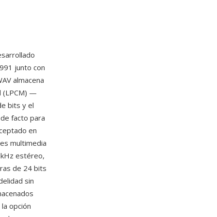
sarrollado
991 junto con
 WAV almacena
al (LPCM) —
e bits y el
 de facto para
aceptado en
res multimedia
1 kHz estéreo,
ras de 24 bits
delidad sin
lmacenados
 la opción