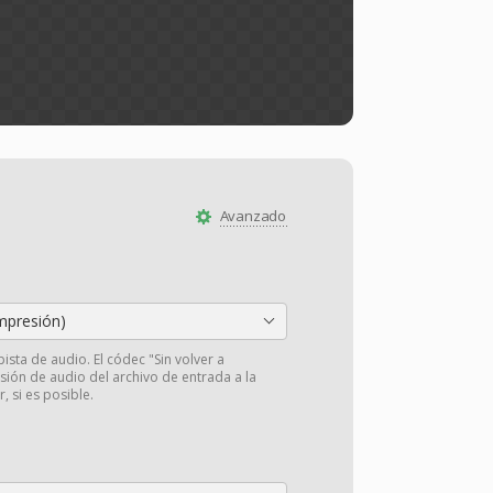
Avanzado
presión)
pista de audio. El códec "Sin volver a
isión de audio del archivo de entrada a la
r, si es posible.