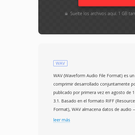
Suelte los archivos aquí. 1 GB 
WAV
WAV (Waveform Audio File Format) es un 
comprimir desarrollado conjuntamente po
publicado por primera vez en agosto de 
3.1. Basado en el formato RIFF (Resource
Format), WAV almacena datos de audi
como modulación de código de pulso lin
leer más
metadatos qué describen la frecuencia de
profundidad de bits y el conteo de canales