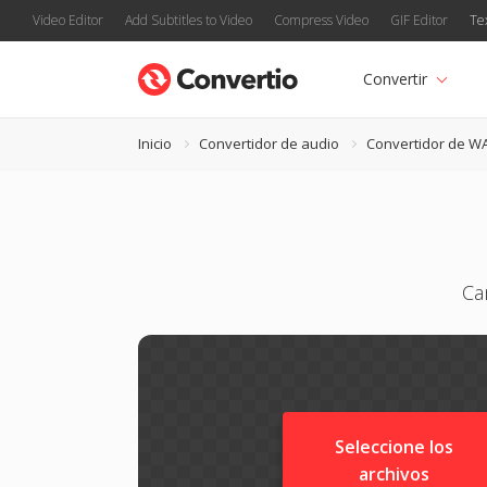
Video Editor
Add Subtitles to Video
Compress Video
GIF Editor
Te
Convertir
Inicio
Convertidor de audio
Convertidor de W
Ca
Seleccione los
archivos