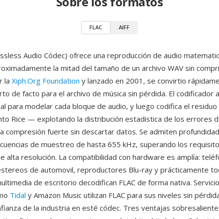
Sobre los formatos
FLAC
AIFF
ssless Audio Códec) ofrece una reproducción de audio matemat
roximadamente la mitad del tamaño de un archivo WAV sin compri
r la
Xiph.Org Foundation
y lanzado en 2001, se convirtio rápidame
to de facto para el archivo de música sin pérdida. El codificador a
eal para modelar cada bloque de audio, y luego codifica el residu
nto Rice — explotando la distribución estadistica de los errores d
na compresión fuerte sin descartar datos. Se admiten profundida
ecuencias de muestreo de hasta 655 kHz, superando los requisit
e alta resolución. La compatibilidad con hardware es amplía: telé
 estereos de automovil, reproductores Blu-ray y prácticamente to
ultimedia de escritorio decodifican FLAC de forma nativa. Servici
omo
Tidal
y Amazon Music utilizan FLAC para sus niveles sin pérdida
nfianza de la industria en esté códec. Tres ventajas sobresalient