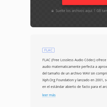
Suelte los archivos aquí. 1 GB 
FLAC
FLAC (Free Lossless Audio Códec) ofrece
audio matematicamente perfecta a apro
del tamaño de un archivo WAV sin compri
Xiph.Org Foundation y lanzado en 2001, s
en el estándar abierto de facto para el ar
pérdida. El codificador aplica prediccion 
leer más
bloque de audio, y luego codifica el resi
particionamiento Rice — explotando la dis