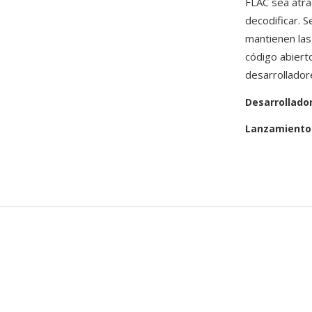
FLAC sea atrac
decodificar. 
mantienen las
código abierto
desarrollador
Desarrollado
Lanzamiento 