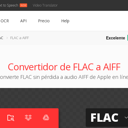
xt to Speech
Video Translator
OCR
API
Precio
Help
Excelente
AC
FLAC a AIFF
Convertidor de FLAC a AIFF
onvierte FLAC sin pérdida a audio AIFF de Apple en lín
FLAC