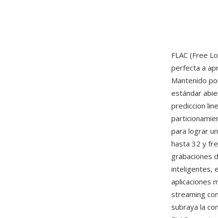
FLAC (Free Lo
perfecta a ap
Mantenido po
estándar abier
prediccion lin
particionamie
para lograr u
hasta 32 y fr
grabaciones d
inteligentes,
aplicaciones m
streaming c
subraya la co