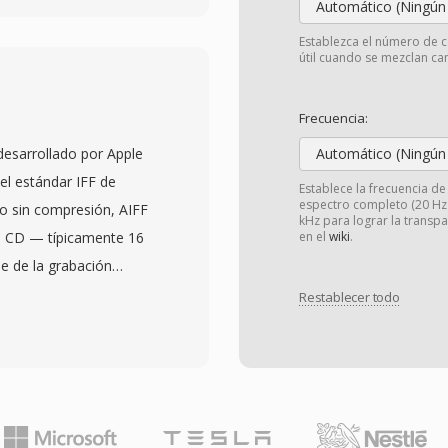
Automático (Ningún
 compresión fuerte sin
Establezca el número de c
s de bits de hasta 32 y
útil cuando se mezclan can
z, superando los
ón. La compatibilidad
Frecuencia:
entes, estereos de
desarrollado por Apple
Automático (Ningún
icamente todas las
el estándar IFF de
Establece la frecuencia d
codifican FLAC de forma
espectro completo (20 Hz -
o sin compresión, AIFF
kHz para lograr la transp
 y Amazon Music utilizan
e CD — típicamente 16
en el
wiki
.
 subraya la confianza de
e de la grabación
 sobresalientes hacen qué
ormato organiza el
Restablecer todo
on completa bit a bit de
n transportar metadatos
 los metadatos integrados
mentos y comentarios.
 mantienen las
n macOS confian
lementarios. Tercero, la
una fidelidad perfecta
o hay patentes ni
rización. Una ventaja
para desarrolladores y