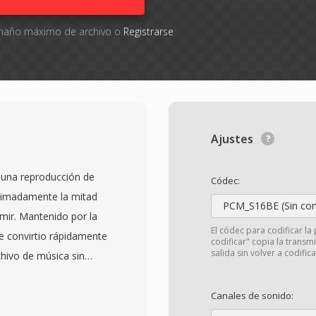
tamaño máximo de archivo o
Registrarse
Ajustes
 una reproducción de
Códec:
ximadamente la mitad
PCM_S16BE (Sin com
mir. Mantenido por la
El códec para codificar la 
e convirtio rápidamente
codificar" copia la transm
salida sin volver a codifica
chivo de música sin
lineal para modelar cada
duo mediante
Canales de sonido:
tribución estadistica de