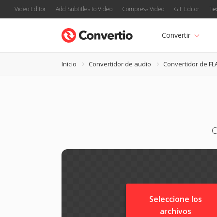
Video Editor
Add Subtitles to Video
Compress Video
GIF Editor
Te
Convertir
Inicio
Convertidor de audio
Convertidor de FL
C
Seleccione los
archivos