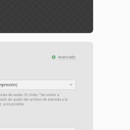
Avanzado
presión)
pista de audio. El códec "Sin volver a
isión de audio del archivo de entrada a la
r, si es posible.