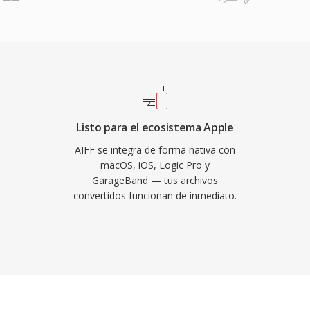
da generacional: a
repetidos nunca
egración fluida con las
luyendo Logic Pro y
formato de trabajo
frecuencias de muestreo y
acomodando flujos de
Listo para el ecosistema Apple
s especificaciones de
AIFF se integra de forma nativa con
 la integridad sin
macOS, iOS, Logic Pro y
GarageBand — tus archivos
miento, AIFF sigue siendo
convertidos funcionan de inmediato.
discografica.