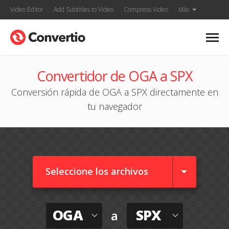
Video Editor
Add Subtitles to Video
Compress Video
Más
Convertidor de OGA a SPX
Conversión rápida de OGA a SPX directamente en
tu navegador
Seleccione los archivos
OGA
SPX
a