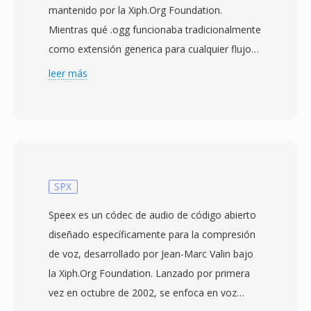
mantenido por la Xiph.Org Foundation.
Mientras qué .ogg funcionaba tradicionalmente
como extensión generica para cualquier flujo
encapsulado en Ogg, la introduccion de .oga en
leer más
2007 aporto claridad al senalar explicitamente
qué un archivo contiene solo datos de audio.
Internamente, los archivos OGA pueden
transportar audio codificado con Vorbis, FLAC,
Speex u Opus — el contenedor es agnostico
respecto al códec, sirviendo como envoltorio
SPX
de transporte con soporte para flujos logicos
Speex es un códec de audio de código abierto
encadenados y busqueda basada en granulos.
diseñado específicamente para la compresión
Un beneficio de OGA es la interoperabilidad: las
de voz, desarrollado por Jean-Marc Valin bajo
aplicaciones qué encuentran la extensión .oga
la Xiph.Org Foundation. Lanzado por primera
pueden optimizar para la reproducción
vez en octubre de 2002, se enfoca en voz
exclusiva de audio sin sondear pistas de vídeo,