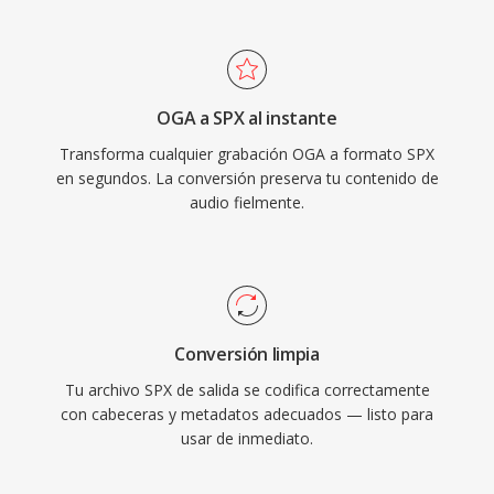
comerciales como de código abierto. Speex
también incluye cancelacion de eco acustico,
supresion de ruido y control automático de
ganancia, funciones qué los códecs rivales
OGA a SPX al instante
típicamente delegan a bibliotecas externas.
Transforma cualquier grabación OGA a formato SPX
Aunque sus creadores recomiendan
en segundos. La conversión preserva tu contenido de
oficialmente Opus como sucesor desde 2012,
audio fielmente.
Speex permanece desplegado en sistemas
VoIP heredados, grabaciones archivadas y
dispositivos embebidos dónde su decodificador
ligero sigue siendo valorado.
Conversión limpia
Tu archivo SPX de salida se codifica correctamente
con cabeceras y metadatos adecuados — listo para
usar de inmediato.