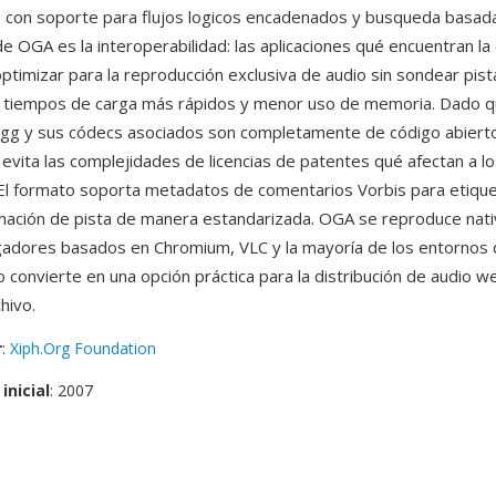
 con soporte para flujos logicos encadenados y busqueda basada
de OGA es la interoperabilidad: las aplicaciones qué encuentran la
ptimizar para la reproducción exclusiva de audio sin sondear pist
 tiempos de carga más rápidos y menor uso de memoria. Dado q
g y sus códecs asociados son completamente de código abierto 
 evita las complejidades de licencias de patentes qué afectan a l
 El formato soporta metadatos de comentarios Vorbis para etiquet
mación de pista de manera estandarizada. OGA se reproduce nat
gadores basados en Chromium, VLC y la mayoría de los entornos d
lo convierte en una opción práctica para la distribución de audio w
hivo.
r
:
Xiph.Org Foundation
inicial
: 2007