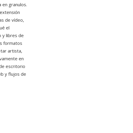
 en granulos.
 extensión
as de vídeo,
ué el
y libres de
os formatos
ar artista,
ivamente en
e escritorio
eb y flujos de