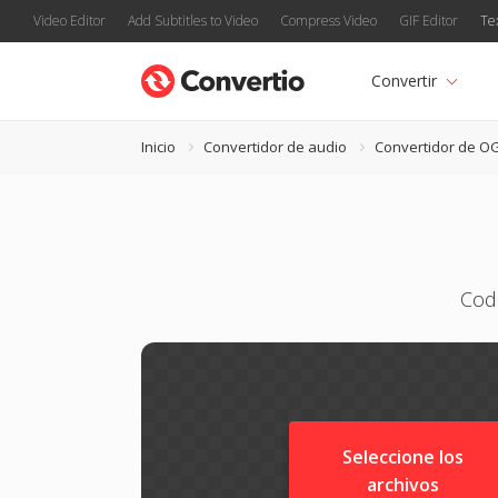
Video Editor
Add Subtitles to Video
Compress Video
GIF Editor
Te
Convertir
Inicio
Convertidor de audio
Convertidor de O
Cod
Seleccione los
archivos