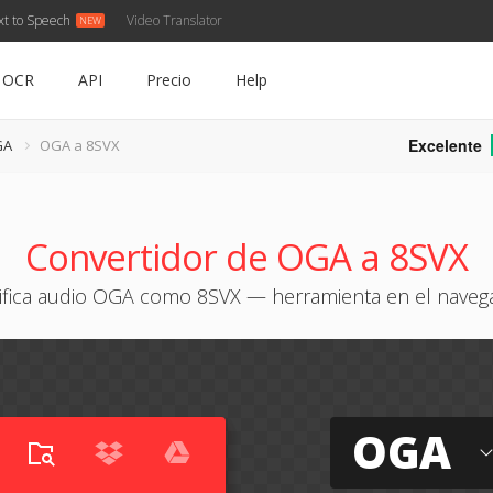
xt to Speech
Video Translator
OCR
API
Precio
Help
Excelente
GA
OGA a 8SVX
Convertidor de OGA a 8SVX
ifica audio OGA como 8SVX — herramienta en el naveg
OGA