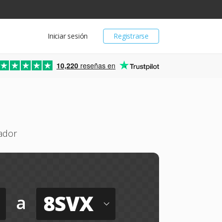
Iniciar sesión
Registrarse
10,220
reseñas en
ador
8SVX
a