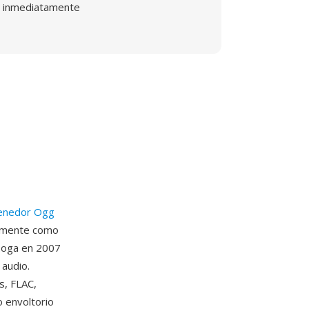
inmediatamente
enedor Ogg
almente como
 .oga en 2007
 audio.
s, FLAC,
 envoltorio