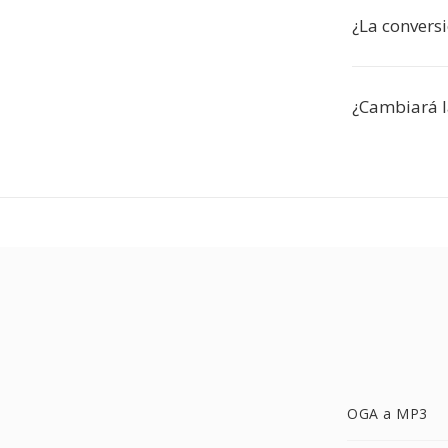
¿La convers
¿Cambiará l
OGA a MP3