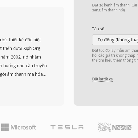
giọng nói được triển
Đặt số kênh âm thanh. Cài đ
trong hàng tỷ cuộc gọi di
sang âm thanh nổi).
ột phút âm thanh AMR ở
o ghi âm thoại, thư
Tần số:
g hạn chế. Lợi ích khác
ợc thiết kế đặc biệt
Tự động (Không tha
 nói và tạo nhiễu thoải
t triển dưới Xiph.Org
Đặt tốc độ lấy mẫu âm tha
 Mặc dù AMR không phù
hỏi các giá trị không thấp
0 năm 2002, nó nhắm
thể tìm hiểu thêm thông ti
0 Hz), nó xuất sắc
ình huống nào cần truyền
rong điều kiện mạng khó
g gói âm thanh mã hóa
Đặt lại tất cả
 ưu hóa giọng nói của
gg. Ba tần số lấy mẫu
ng ở 16 kHz, và siêu
 độ bit thay đổi thích
 gian thực. Điểm nổi bật
c cấp phép BSD, cho
sản phẩm thương mại và