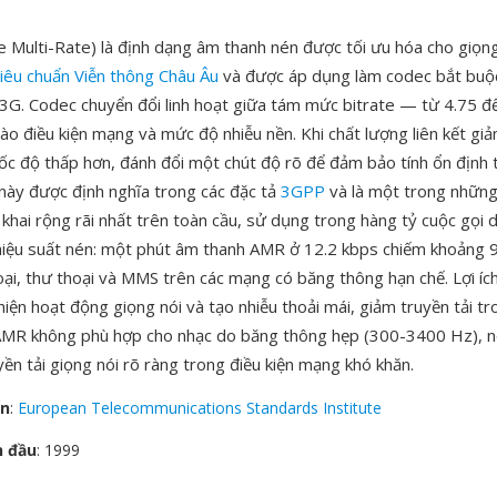
 Multi-Rate) là định dạng âm thanh nén được tối ưu hóa cho giọng
Tiêu chuẩn Viễn thông Châu Âu
và được áp dụng làm codec bắt buộ
G. Codec chuyển đổi linh hoạt giữa tám mức bitrate — từ 4.75 đ
ào điều kiện mạng và mức độ nhiễu nền. Khi chất lượng liên kết gi
ốc độ thấp hơn, đánh đổi một chút độ rõ để đảm bảo tính ổn định t
 này được định nghĩa trong các đặc tả
3GPP
và là một trong những
 khai rộng rãi nhất trên toàn cầu, sử dụng trong hàng tỷ cuộc gọi 
 hiệu suất nén: một phút âm thanh AMR ở 12.2 kbps chiếm khoảng 
ại, thư thoại và MMS trên các mạng có băng thông hạn chế. Lợi ích 
iện hoạt động giọng nói và tạo nhiễu thoải mái, giảm truyền tải t
AMR không phù hợp cho nhạc do băng thông hẹp (300-3400 Hz), n
yền tải giọng nói rõ ràng trong điều kiện mạng khó khăn.
ển
:
European Telecommunications Standards Institute
n đầu
: 1999