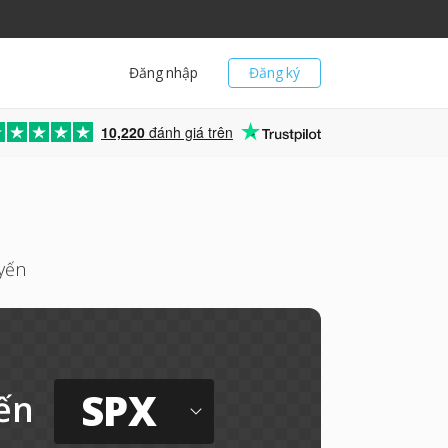
Đăng nhập
Đăng ký
10,220
đánh giá trên
yến
SPX
ến