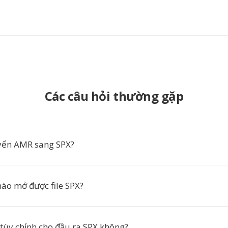
Các câu hỏi thường gặp
yển AMR sang SPX?
o mở được file SPX?
 tùy chỉnh cho đầu ra SPX không?