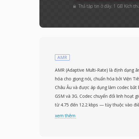
Thả tập tin ở đây. 1 GB Kích th
AMR
AMR (Adaptive Multi-Rate) là định dạng 
hóa cho giọng nói, chuẩn hóa bởi Viện Ti
Châu Âu và được áp dụng làm codec bắt 
GSM và 3G. Codec chuyển đổi linh hoạt g
từ 4.75 đến 12.2 kbps — tùy thuộc vào đ
nhiễu nền. Khi chất lượng liên kết giảm,
xem thêm
tốc độ thấp hơn, đánh đổi một chút độ r
định truyền tải. Cơ chế thích ứng này đượ