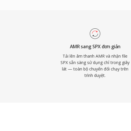
mã nguồn mở. Speex còn tích hợp sẵn khử
triệt nhiễu và điều chỉnh khuếch đại tự 
mà các codec đối thủ thường ủy thác cho
nhà phát triển chính thức khuyến nghị Op
từ năm 2012, Speex vẫn được triển khai t
cũ, bản ghi lưu trữ và thiết bị nhúng nơi 
AMR sang SPX đơn giản
được đánh giá cao.
Tải lên âm thanh AMR và nhận file
SPX sẵn sàng sử dụng chỉ trong giây
lát — toàn bộ chuyển đổi chạy trên
trình duyệt.