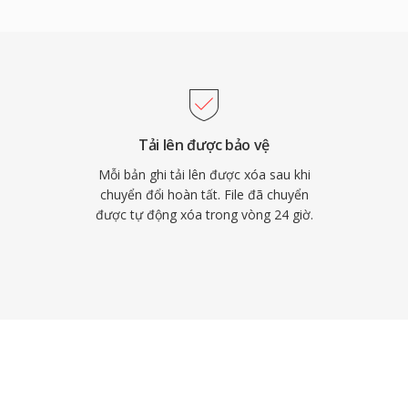
 tiếng vang âm học,
động — những tính năng
 thư viện bên ngoài. Dù
us làm người kế nhiệm
rong các hệ thống VoIP
bộ giải mã nhẹ của nó vẫn
Tải lên được bảo vệ
Mỗi bản ghi tải lên được xóa sau khi
chuyển đổi hoàn tất. File đã chuyển
được tự động xóa trong vòng 24 giờ.