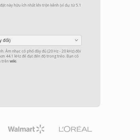
ặt này hữu ích nhất khi trộn kênh (ví dụ: từ 5.1
y đổi)
nh. Âm nhạc có phổ đầy đủ (20 Hz - 20 kHz) đòi
 hơn 44.1 kHz để đạt đến độ trong trẻo. Bạn có
n trên
wiki
.