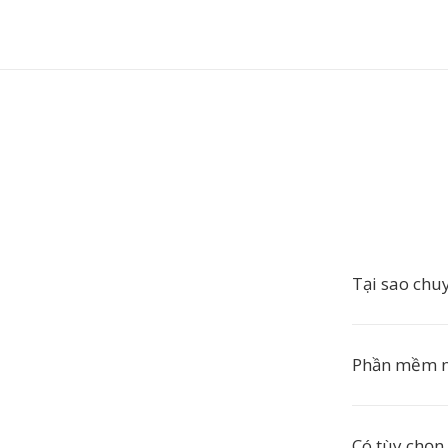
Tại sao chu
Phần mềm nà
Có tùy chọn