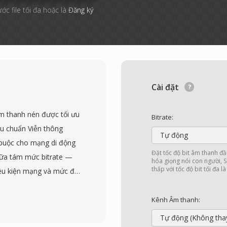
ước file tối đa hoặc là
Đăng ký
Cài đặt
âm thanh nén được tối ưu
Bitrate:
êu chuẩn Viễn thông
Tự động
buộc cho mạng di động
Đặt tốc độ bit âm thanh đầ
iữa tám mức bitrate —
hóa giọng nói con người, S
thấp với tốc độ bit tối đa l
iều kiện mạng và mức độ
 bộ mã hóa chuyển sang
õ để đảm bảo tính ổn
Kênh Âm thanh:
c định nghĩa trong các
Tự động (Không tha