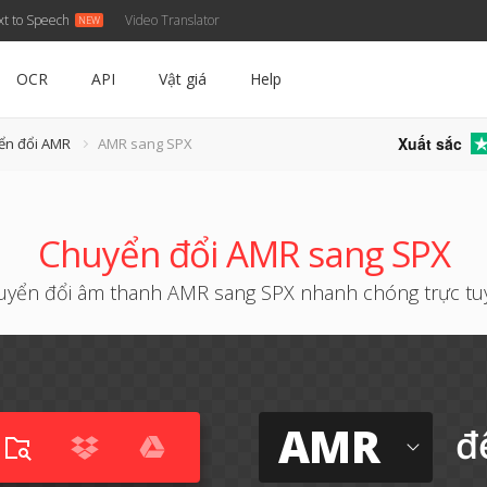
xt to Speech
Video Translator
OCR
API
Vật giá
Help
Xuất sắc
ển đổi AMR
AMR sang SPX
Chuyển đổi AMR sang SPX
uyển đổi âm thanh AMR sang SPX nhanh chóng trực tu
AMR
đ