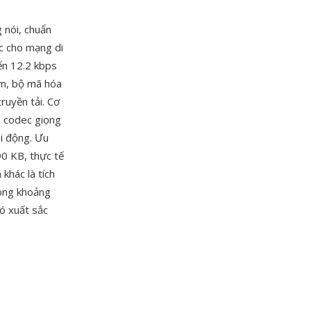
 nói, chuẩn
c cho mạng di
ến 12.2 kbps
ảm, bộ mã hóa
ruyền tải. Cơ
 codec giọng
di động. Ưu
90 KB, thực tế
khác là tích
rong khoảng
ó xuất sắc