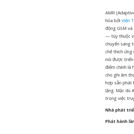
AMR (Adaptive
hóa bởi
Viện 
động GSM và 3
— tùy thuộc v
chuyển sang t
chế thích ứng
nói được triển
điểm chính là
cho ghi âm tho
hợp sẵn phát h
lặng. Mặc dù 
trong việc tru
Nhà phát tri
Phát hành lầ