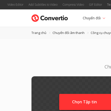
Video Editor
Add Subtitles to Video
Compress Video
GIF Editor
Te
Chuyển đổi
Trang chủ
Chuyển đổi âm thanh
Công cụ chuy
Ch
Chọn Tập tin