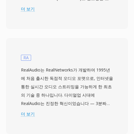
오의 파일 확장자입니다. 이 코덱은 동일한 지각
더 보기
품질에서 MP3 대비 30~35%의 크기 이점을 주장
했습니다 — 96 kbps VQF 파일이 128 kbps MP3
에 맞먹는다고 했으며, 1990년대 후반 포맷 전쟁
에서 상당한 관심을 불러일으켰습니다. TwinVQ는
80, 96, 112, 128, 160, 192 kbps의 고정 비트레이
트 인코딩을 지원하며, 기반 알고리즘은 MPEG-4
RA
Audio 표준(ISO/IEC 14496-3)에 정의된 오브젝트
RealAudio는 RealNetworks가 개발하여 1995년
유형 중 하나로 통합되었습니다. 강력한 기술적 장
에 처음 출시한 독점적 오디오 포맷으로, 인터넷을
점에도 불구하고 VQF는 광범위한 채택을 달성하
통한 실시간 오디오 스트리밍을 가능하게 한 최초
지 못했습니다: MP3 대비 인코딩이 느렸고, 하드
의 기술 중 하나입니다. 다이얼업 시대에
웨어 플레이어 지원이 부족했으며, 독점적 라이선
RealAudio는 진정한 혁신이었습니다 — 3분짜리
스가 서드파티 개발을 저해했습니다. 2009년에
노래의 전체 다운로드에 30분이 걸릴 수 있던 시
더 보기
FFmpeg 프로젝트가 TwinVQ 디코더를 리버스 엔
절에 다운로드하면서 동시에 들을 수 있게 해주었
지니어링하여 VLC와 기타 오픈소스 플레이어에
으며, 이는 패러다임의 전환이었습니다. 이 포맷은
재생 지원을 가져왔습니다. VQF는 코덱 역사에서