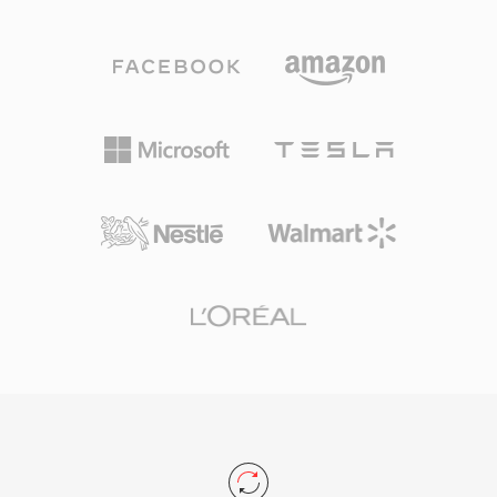
여러 코덱 세대를 거쳐 발전했습니다: 초기 버전은
주목할 만한 사례 연구입니다 — 기술적으로 야심
14.4 kbps 모뎀용 저비트레이트 음성 코덱을 사용
찼지만 MP3의 생태계 모멘텀과 이후 AAC의 부상
했고, 이후 버전(AAC 기반의 RealAudio 10)은 CD
에 밀려났습니다.
에 가까운 품질을 제공했습니다. RA 파일은 고정
및 가변 비트레이트 인코딩, 적응형 멀티 비트레이
트 스트리밍, 불안정한 연결에서 재생 중단을 최소
화하도록 설계된 버퍼링 알고리즘을 지원합니다.
전성기에는 RealPlayer가 수억 대의 PC에 설치되
었으며, BBC와 NPR 같은 방송사들이 온라인 스
트림에 RealAudio를 사용했습니다. 지속적인 기술
기여는 나중에 HLS와 DASH 같은 표준에 영향을
미친 적응형 비트레이트 스트리밍 개념이었습니
다. 현대 코덱에 의해 대체되었지만, 초기 웹 라디
오의 방대한 RA 콘텐츠 아카이브가 여전히 존재하
며 현재 기기에서의 재생을 위한 변환이 필요합니
다.