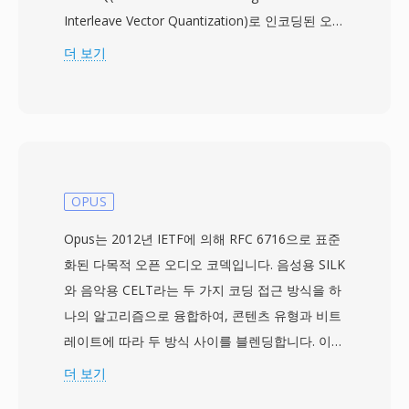
Interleave Vector Quantization)로 인코딩된 오디
오의 파일 확장자입니다. 이 코덱은 동일한 지각
더 보기
품질에서 MP3 대비 30~35%의 크기 이점을 주장
했습니다 — 96 kbps VQF 파일이 128 kbps MP3
에 맞먹는다고 했으며, 1990년대 후반 포맷 전쟁
에서 상당한 관심을 불러일으켰습니다. TwinVQ는
80, 96, 112, 128, 160, 192 kbps의 고정 비트레이
트 인코딩을 지원하며, 기반 알고리즘은 MPEG-4
OPUS
Audio 표준(ISO/IEC 14496-3)에 정의된 오브젝트
Opus는 2012년 IETF에 의해 RFC 6716으로 표준
유형 중 하나로 통합되었습니다. 강력한 기술적 장
화된 다목적 오픈 오디오 코덱입니다. 음성용 SILK
점에도 불구하고 VQF는 광범위한 채택을 달성하
와 음악용 CELT라는 두 가지 코딩 접근 방식을 하
지 못했습니다: MP3 대비 인코딩이 느렸고, 하드
나의 알고리즘으로 융합하여, 콘텐츠 유형과 비트
웨어 플레이어 지원이 부족했으며, 독점적 라이선
레이트에 따라 두 방식 사이를 블렌딩합니다. 이
스가 서드파티 개발을 저해했습니다. 2009년에
하이브리드 설계로 Opus는 광범위한 용도에서 사
더 보기
FFmpeg 프로젝트가 TwinVQ 디코더를 리버스 엔
실상 모든 다른 코덱을 능가합니다: 6 kbps의 저지
지니어링하여 VLC와 기타 오픈소스 플레이어에