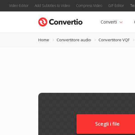
Video Editor
Add Subtitles to Video
Compress Video
GIF Editor
Te
Converti
Home
Convertitore audio
Convertitore VQF
Scegli i file