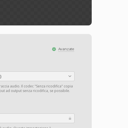
Avanzate
)
traccia audio. Il codec "Senza ricodifica" copia
input ad output senza ricodifica, se possibile.