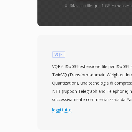
Rilascia i file qui. 1 GB dimensi
VQF
VQF è l&#039;estensione file per l&#039;
TwinVQ (Transform-domain Weighted Inte
Quantization), una tecnologia di compress
NTT (Nippon Telegraph and Telephone) n
successivamente commercializzata da Ya
SoundVQ. Il codec prometteva un vantagg
leggi tutto
35 percento rispetto all&#039;MP3 a quali
equivalente — un file VQF a 96 kbps era r