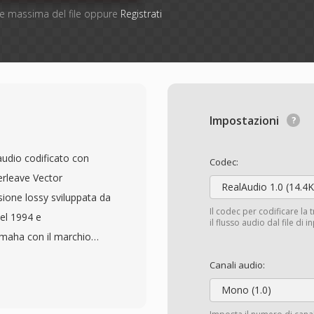
one massima del file oppure
Registrati
Impostazioni
audio codificato con
Codec:
rleave Vector
RealAudio 1.0 (14.4K
ione lossy sviluppata da
Il codec per codificare la 
el 1994 e
il flusso audio dal file di 
maha con il marchio
io dimensionale del 30-
Canali audio:
tà percettiva
Mono (1.0)
itenuto comparabile a un