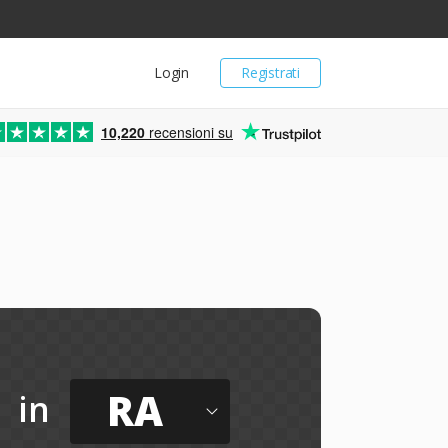
Login
Registrati
10,220
recensioni su
RA
in