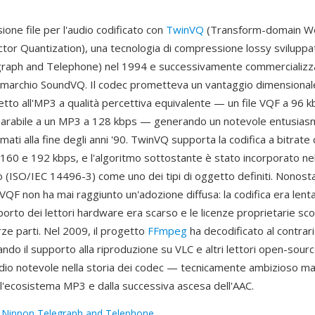
ione file per l'audio codificato con
TwinVQ
(Transform-domain W
ctor Quantization), una tecnologia di compressione lossy svilupp
graph and Telephone) nel 1994 e successivamente commercializz
 marchio SoundVQ. Il codec prometteva un vantaggio dimensional
etto all'MP3 a qualità percettiva equivalente — un file VQF a 96 k
arabile a un MP3 a 128 kbps — generando un notevole entusias
mati alla fine degli anni '90. TwinVQ supporta la codifica a bitrate
 160 e 192 kbps, e l'algoritmo sottostante è stato incorporato ne
(ISO/IEC 14496-3) come uno dei tipi di oggetto definiti. Nonostan
, VQF non ha mai raggiunto un'adozione diffusa: la codifica era lent
pporto dei lettori hardware era scarso e le licenze proprietarie sc
rze parti. Nel 2009, il progetto
FFmpeg
ha decodificato al contrari
do il supporto alla riproduzione su VLC e altri lettori open-sour
udio notevole nella storia dei codec — tecnicamente ambizioso ma
ll'ecosistema MP3 e dalla successiva ascesa dell'AAC.
:
Nippon Telegraph and Telephone