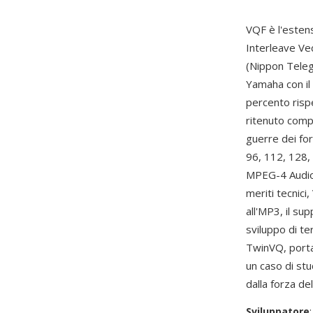
VQF è l'estens
Interleave Ve
(Nippon Tele
Yamaha con il
percento risp
ritenuto comp
guerre dei for
96, 112, 128,
MPEG-4 Audio 
meriti tecnici
all'MP3, il su
sviluppo di te
TwinVQ, portan
un caso di st
dalla forza de
Sviluppatore