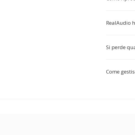
RealAudio h
Si perde qua
Come gestisc