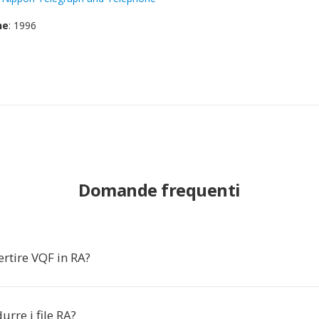
ne
: 1996
Domande frequenti
rtire VQF in RA?
rre i file RA?