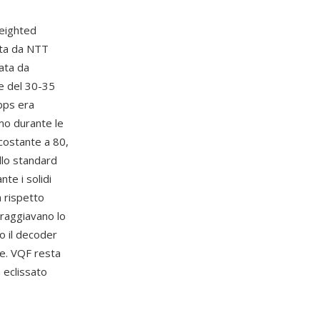
eighted
ata da NTT
ata da
e del 30-35
bps era
mo durante le
 costante a 80,
llo standard
te i solidi
a rispetto
oraggiavano lo
o il decoder
ce. VQF resta
 eclissato