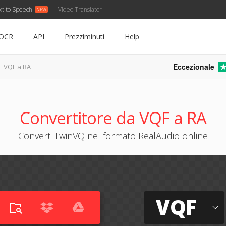
xt to Speech
Video Translator
OCR
API
Prezziminuti
Help
Eccezionale
VQF a RA
Convertitore da VQF a RA
Converti TwinVQ nel formato RealAudio online
VQF