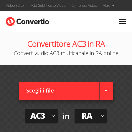
Video Editor
Add Subtitles to Video
Compress Video
Altro
Convertitore AC3 in RA
Converti audio AC3 multicanale in RA online
Scegli i file
AC3
RA
in