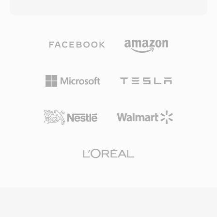
ascoltare l&#039;audio durante il download
un&#039;eccellente chiarezza dei dialoghi
anzichè attendere il trasferimento
grazie al canale centrale dedicato, ideale per
dell&#039;intero file, un cambio di paradigma
contenuti cinematografici e televisivi.
quando una canzone di tre minuti poteva
L&#039;ampio supporto hardware nei
richiedere 30 minuti per essere scaricata. Il
ricevitori, TV e set-top box garantisce una
formato si è evoluto attraverso più generazioni
riproduzione affidabile di AC3 su
di codec: le prime versioni utilizzavano codec
un&#039;enorme base installata di elettronica
vocali a basso bitrate per modem a 14,4 kbps,
di consumo.
mentre le iterazioni successive (RealAudio 10,
basato su AAC) offrivano una qualità vicina al
CD. I file RA supportano codifica a bitrate
costante e variabile, streaming multi-bitrate
adattivo e algoritmi di buffering progettati per
minimizzare le interruzioni di riproduzione su
connessioni instabili. Al suo apice, RealPlayer
era installato su centinaia di milioni di PC, e