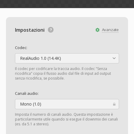
Impostazioni
Avanzate
Codec:
RealAudio 1.0 (14.4K)
Il codec per codificare la traccia audio. Il codec "Senza
ricodifica" copia il flusso audio dal file di input ad output
senza ricodifica, se possibile.
Canali audio:
Mono (1.0)
Imposta il numero di canali audio. Questa impostazione è
particolarmente utile quando si esegue il downmix dei canali
(es. da 5.1 a stereo).