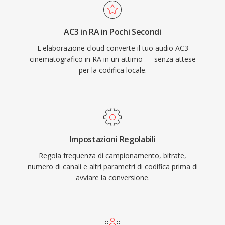
emittenti come la BBC e NPR si affidavano a
RealAudio per i propri streaming online. Un
AC3 in RA in Pochi Secondi
contributo tecnico duraturo è stato il concetto
L'elaborazione cloud converte il tuo audio AC3
di streaming a bitrate adattivo che ha
cinematografico in RA in un attimo — senza attese
influenzato standard successivi come HLS e
per la codifica locale.
DASH. Sebbene soppiantato dai codec
moderni, vasti archivi di contenuti RA della web
radio dei primi tempi esistono ancora e
necessitano di conversione per la riproduzione
sui dispositivi attuali.
Impostazioni Regolabili
Regola frequenza di campionamento, bitrate,
numero di canali e altri parametri di codifica prima di
avviare la conversione.