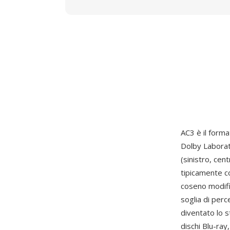
AC3 è il forma
Dolby Laborato
(sinistro, cen
tipicamente c
coseno modific
soglia di per
diventato lo s
dischi Blu-ray