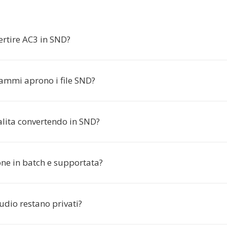
ertire AC3 in SND?
ammi aprono i file SND?
alita convertendo in SND?
one in batch e supportata?
audio restano privati?