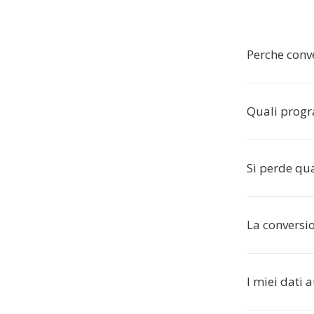
Perche conv
Quali progr
Si perde qu
La conversi
I miei dati 