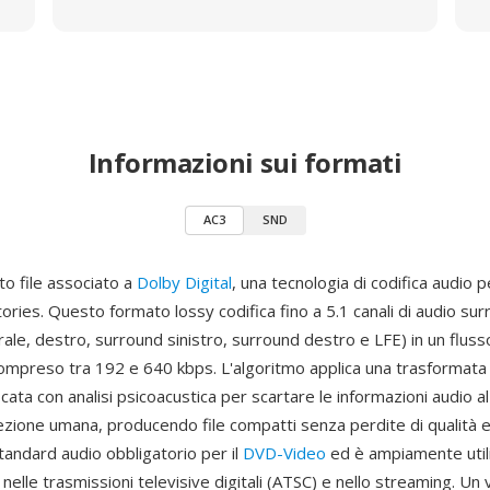
Informazioni sui formati
AC3
SND
to file associato a
Dolby Digital
, una tecnologia di codifica audio p
ries. Questo formato lossy codifica fino a 5.1 canali di audio su
trale, destro, surround sinistro, surround destro e LFE) in un flusso
ompreso tra 192 e 640 kbps. L'algoritmo applica una trasformata 
ata con analisi psicoacustica per scartare le informazioni audio al
cezione umana, producendo file compatti senza perdite di qualità e
tandard audio obbligatorio per il
DVD-Video
ed è ampiamente util
, nelle trasmissioni televisive digitali (ATSC) e nello streaming. Un