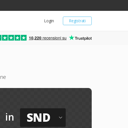
Login
Registrati
10,220
recensioni su
ine
SND
in