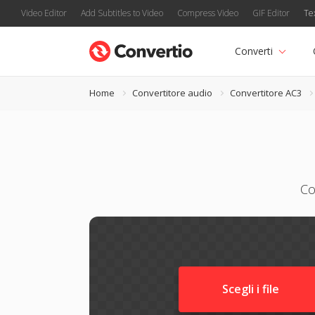
Video Editor
Add Subtitles to Video
Compress Video
GIF Editor
Te
Converti
Home
Convertitore audio
Convertitore AC3
Co
Scegli i file