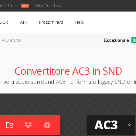
xt to Speech
Video Translator
OCR
API
Prezziminuti
Help
Eccezionale
AC3 a SND
Convertitore AC3 in SND
nverti audio surround AC3 nel formato legacy SND onl
AC3