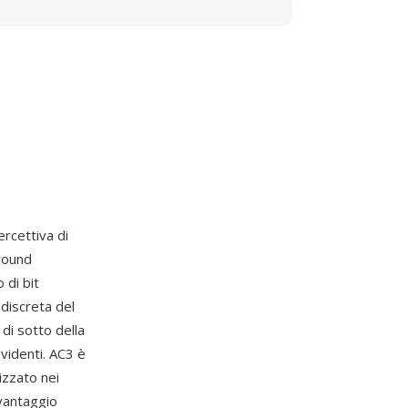
ercettiva di
rround
 di bit
discreta del
 di sotto della
videnti. AC3 è
izzato nei
 vantaggio