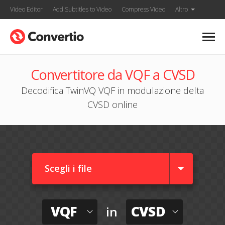
Video Editor
Add Subtitles to Video
Compress Video
Altro
Convertitore da VQF a CVSD
Decodifica TwinVQ VQF in modulazione delta
CVSD online
Scegli i file
VQF
CVSD
in