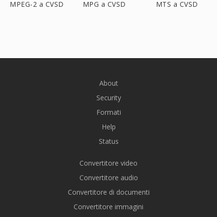
MPEG-2 a CVSD
MPG a CVSD
MTS a CVSD
About
Security
Formati
Help
Status
Convertitore video
Convertitore audio
Convertitore di documenti
Convertitore immagini