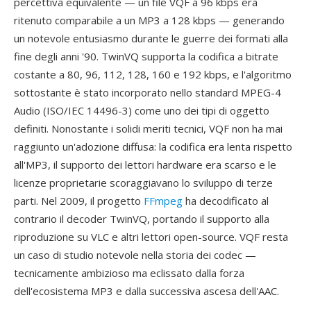
percettiva equivalente — un file VQF a 96 kbps era
ritenuto comparabile a un MP3 a 128 kbps — generando
un notevole entusiasmo durante le guerre dei formati alla
fine degli anni '90. TwinVQ supporta la codifica a bitrate
costante a 80, 96, 112, 128, 160 e 192 kbps, e l'algoritmo
sottostante è stato incorporato nello standard MPEG-4
Audio (ISO/IEC 14496-3) come uno dei tipi di oggetto
definiti. Nonostante i solidi meriti tecnici, VQF non ha mai
raggiunto un'adozione diffusa: la codifica era lenta rispetto
all'MP3, il supporto dei lettori hardware era scarso e le
licenze proprietarie scoraggiavano lo sviluppo di terze
parti. Nel 2009, il progetto
FFmpeg
ha decodificato al
contrario il decoder TwinVQ, portando il supporto alla
riproduzione su VLC e altri lettori open-source. VQF resta
un caso di studio notevole nella storia dei codec —
tecnicamente ambizioso ma eclissato dalla forza
dell'ecosistema MP3 e dalla successiva ascesa dell'AAC.