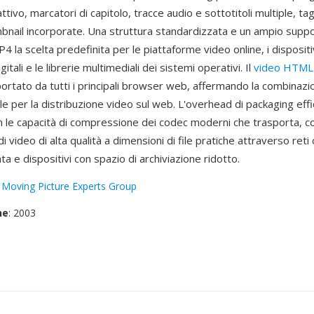
tivo, marcatori di capitolo, tracce audio e sottotitoli multiple, ta
bnail incorporate. Una struttura standardizzata e un ampio supp
 la scelta predefinita per le piattaforme video online, i dispositiv
tali e le librerie multimediali dei sistemi operativi. Il
video HTML
ortato da tutti i principali browser web, affermando la combinaz
e per la distribuzione video sul web. L'overhead di packaging effi
 le capacità di compressione dei codec moderni che trasporta, c
di video di alta qualità a dimensioni di file pratiche attraverso ret
ata e dispositivi con spazio di archiviazione ridotto.
:
Moving Picture Experts Group
ne
: 2003