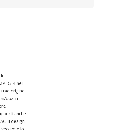
do,
 MPEG-4 nel
 trae origine
mi/box in
tore
pporti anche
AC. Il design
ressivo e lo