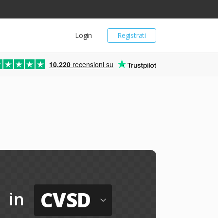
Login
Registrati
10,220
recensioni su
CVSD
in