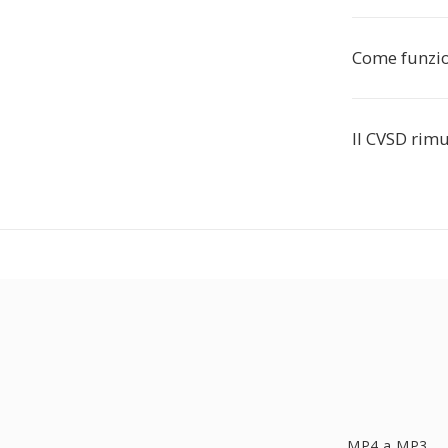
Come funzio
Il CVSD rimu
MP4 a MP3