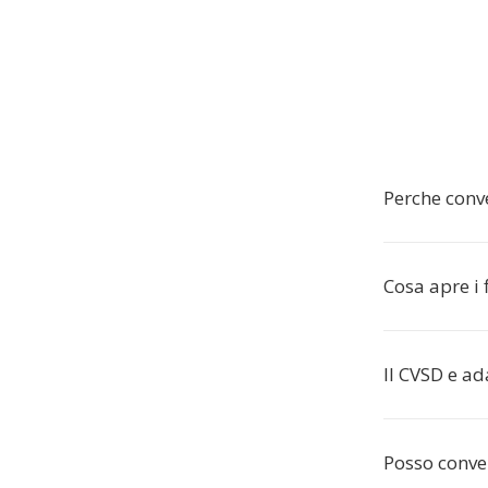
Perche conv
Cosa apre i 
Il CVSD e ad
Posso conver