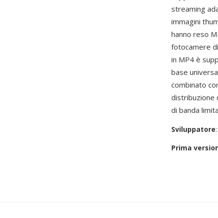
streaming adat
immagini thum
hanno reso MP4
fotocamere digi
in MP4 è supp
base universal
combinato con
distribuzione 
di banda limit
Sviluppatore
Prima versio