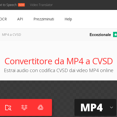
xt to Speech
Video Translator
OCR
API
Prezziminuti
Help
Eccezionale
MP4 a CVSD
Convertitore da MP4 a CVSD
Estrai audio con codifica CVSD dai video MP4 online
MP4