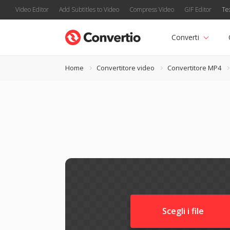
Video Editor
Add Subtitles to Video
Compress Video
GIF Editor
Te
Converti
Home
Convertitore video
Convertitore MP4
Scegli i file