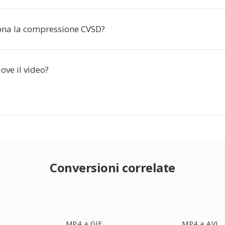
na la compressione CVSD?
ove il video?
Conversioni correlate
MP4 a GIF
MP4 a AVI