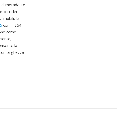
g di metadati e
orto codec
i mobili, le
5
con H.264
ione come
ciente,
onsente la
i con larghezza