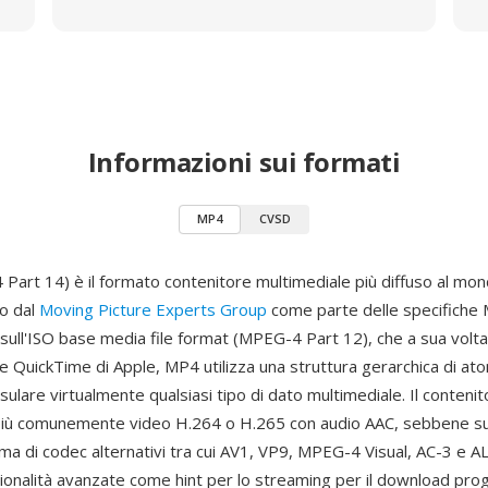
Informazioni sui formati
MP4
CVSD
art 14) è il formato contenitore multimediale più diffuso al mon
o dal
Moving Picture Experts Group
come parte delle specifiche
sull'ISO base media file format (MPEG-4 Part 12), che a sua volta
e QuickTime di Apple, MP4 utilizza una struttura gerarchica di ato
sulare virtualmente qualsiasi tipo di dato multimediale. Il conteni
più comunemente video H.264 o H.265 con audio AAC, sebbene su
a di codec alternativi tra cui AV1, VP9, MPEG-4 Visual, AC-3 e AL
ionalità avanzate come hint per lo streaming per il download prog