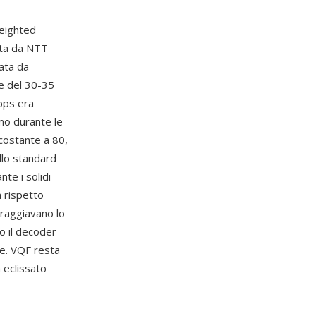
eighted
ata da NTT
ata da
e del 30-35
bps era
mo durante le
 costante a 80,
llo standard
te i solidi
a rispetto
oraggiavano lo
o il decoder
ce. VQF resta
 eclissato