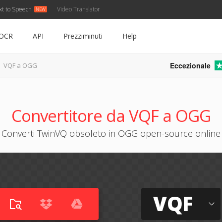
xt to Speech
Video Translator
OCR
API
Prezziminuti
Help
Eccezionale
VQF a OGG
Convertitore da VQF a OGG
Converti TwinVQ obsoleto in OGG open-source online
VQF