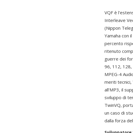
VQF è l'estens
Interleave Ve
(Nippon Tele
Yamaha con il
percento risp
ritenuto comp
guerre dei for
96, 112, 128,
MPEG-4 Audio 
meriti tecnici
all'MP3, il su
sviluppo di te
TwinVQ, portan
un caso di st
dalla forza de
Sviluppatore