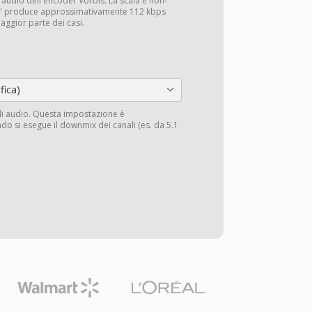
tà audio dell'encoder Vorbis. La scala è non-
to" produce approssimativamente 112 kbps
aggior parte dei casi.
fica)
li audio. Questa impostazione è
do si esegue il downmix dei canali (es. da 5.1