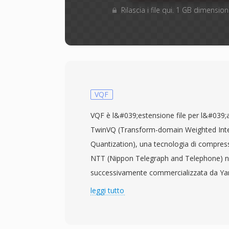
Rilascia i file qui. 1 GB dimensi
VQF
VQF è l&#039;estensione file per l&#039;
TwinVQ (Transform-domain Weighted Inte
Quantization), una tecnologia di compress
NTT (Nippon Telegraph and Telephone) n
successivamente commercializzata da Ya
SoundVQ. Il codec prometteva un vantagg
leggi tutto
35 percento rispetto all&#039;MP3 a quali
equivalente — un file VQF a 96 kbps era r