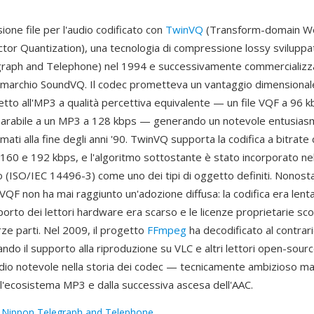
ione file per l'audio codificato con
TwinVQ
(Transform-domain W
ctor Quantization), una tecnologia di compressione lossy svilupp
graph and Telephone) nel 1994 e successivamente commercializz
 marchio SoundVQ. Il codec prometteva un vantaggio dimensional
etto all'MP3 a qualità percettiva equivalente — un file VQF a 96 k
arabile a un MP3 a 128 kbps — generando un notevole entusias
mati alla fine degli anni '90. TwinVQ supporta la codifica a bitrate
 160 e 192 kbps, e l'algoritmo sottostante è stato incorporato ne
(ISO/IEC 14496-3) come uno dei tipi di oggetto definiti. Nonostan
, VQF non ha mai raggiunto un'adozione diffusa: la codifica era lent
pporto dei lettori hardware era scarso e le licenze proprietarie sc
rze parti. Nel 2009, il progetto
FFmpeg
ha decodificato al contrari
do il supporto alla riproduzione su VLC e altri lettori open-sour
udio notevole nella storia dei codec — tecnicamente ambizioso ma
ll'ecosistema MP3 e dalla successiva ascesa dell'AAC.
:
Nippon Telegraph and Telephone