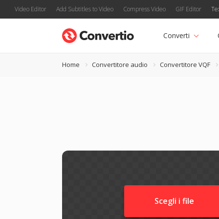
Video Editor
Add Subtitles to Video
Compress Video
GIF Editor
Te
Converti
Home
Convertitore audio
Convertitore VQF
Scegli i file