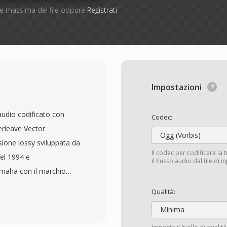
one massima del file oppure
Registrati
Impostazioni
audio codificato con
Codec:
rleave Vector
Ogg (Vorbis)
ione lossy sviluppata da
Il codec per codificare la 
el 1994 e
il flusso audio dal file di 
maha con il marchio
io dimensionale del 30-
Qualità:
tà percettiva
Minima
itenuto comparabile a un