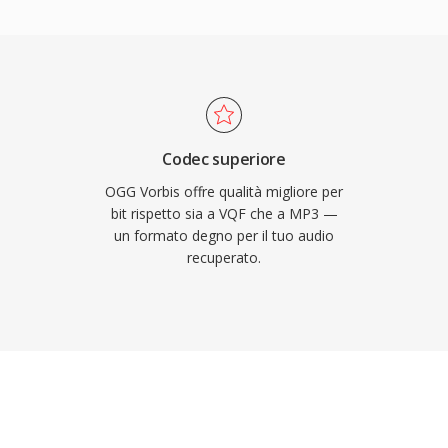
ttaforme di streaming e i
re Vorbis senza
ify ha fatto affidamento
ng primario proprio per
il degrado qualitativo a
o a molti concorrenti,
Codec superiore
ochi dove lo spazio è
OGG Vorbis offre qualità migliore per
tono per lo spazio
bit rispetto sia a VQF che a MP3 —
un formato degno per il tuo audio
d forniscono tutti la
recuperato.