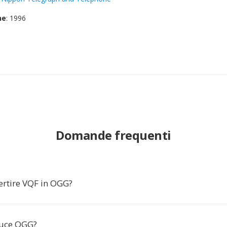
ne
: 1996
Domande frequenti
ertire VQF in OGG?
duce OGG?