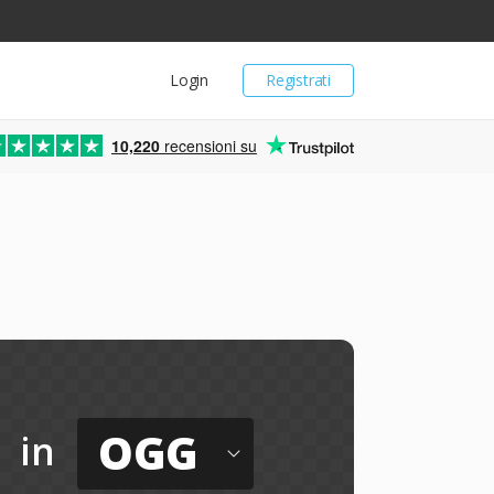
Login
Registrati
10,220
recensioni su
OGG
in