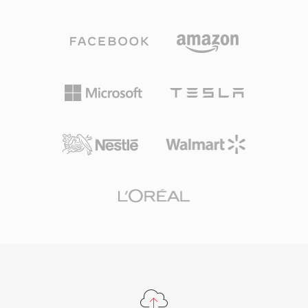
덕분에 WAV는 Windows에서 비압축 오디오의 사
었습니다. 오늘날 SNDT는 레트로 소프트웨어 아
실상 표준이자 거의 모든 운영 체제, 오디오 에디
카이브에 남아 있으며, 현대 포맷으로의 변환은
터, 미디어 플레이어에서 보편적으로 인정받는 교
SoX에서 지원됩니다.
환 포맷이 되었습니다. CD 품질 WAV 파일은 44.1
kHz 스테레오 16비트 샘플을 사용하며, 전문 워크
플로에서는 최대 192 kHz의 24비트 또는 32비트
부동소수점 샘플이 일상적으로 사용됩니다. 주요
장점은 무손실 충실도입니다: 표준 WAV는 압축을
적용하지 않으므로 저장된 데이터가 원본 녹음의
정확한 디지털 표현이 되어, 마스터링과 보관에 선
호되는 선택입니다. WAV는 또한 INFO 및 BWF 청
크를 통한 내장 메타데이터를 지원하여 타임스탬
프와 프로덕션 노트가 가능합니다. 주요 절충점은
파일 크기로 — CD 품질 스테레오 1분이 약 10
MB를 차지 — 그리고 32비트 RIFF 구조가 4 GB
제한을 부과하지만, RF64가 이 한계를 없앱니다.