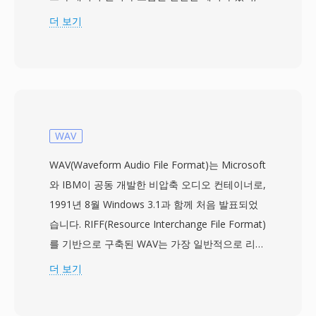
재생 소프트웨어가 타이밍을 자동으로 결정할 수
더 보기
있는 의미 있는 개선이었습니다. 오디오 데이터는
8비트 부호 없는 PCM으로, 일반적으로
8000~22050 Hz 모노로 저장됩니다. Sndtool은
간단한 파형 레코더 및 플레이어로서 셰어웨어로
배포되거나 사운드 카드 드라이버와 번들되는 경
우가 많았습니다. 경쟁 DOS 오디오 포맷 대비 핵
WAV
심 장점은 이 자기 설명형 헤더로, 표준화된 멀티
WAV(Waveform Audio File Format)는 Microsoft
미디어 프레임워크가 존재하기 전 낯선 파일 재생
와 IBM이 공동 개발한 비압축 오디오 컨테이너로,
시 추측을 제거했습니다 — 당시에는 실질적인 문
1991년 8월 Windows 3.1과 함께 처음 발표되었
제였습니다. 이 포맷은 디코딩이 효율적이어서, 당
습니다. RIFF(Resource Interchange File Format)
시의 286 및 386 프로세서에서 압축 해제 없이 최
를 기반으로 구축된 WAV는 가장 일반적으로 리니
소한의 CPU 오버헤드만 필요했습니다. SNDT 파
어 펄스 코드 변조(LPCM)로 오디오 데이터를 저
더 보기
일은 개발자가 제한된 Sound Blaster 하드웨어 생
장하며, 샘플레이트, 비트 심도, 채널 수를 설명하
태계에서 안정적인 오디오를 필요로 한 초기 PC
는 메타데이터도 함께 담습니다. 이 직관적인 구조
게임과 멀티미디어 프레젠테이션의 빌딩 블록이