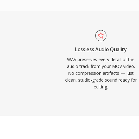
터가 원본 녹음의 정확한 디지털 표현이 되
호되는 선택입니다. WAV는 또한 INFO 및 
타데이터를 지원하여 타임스탬프와 프로덕션
요 절충점은 파일 크기로 — CD 품질 스테레오
지 — 그리고 32비트 RIFF 구조가 4 GB 
이 한계를 없앱니다.
Lossless Audio Quality
WAV preserves every detail of the
audio track from your MOV video.
No compression artifacts — just
clean, studio-grade sound ready for
editing.