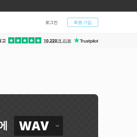
로그인
회원 가입
최고
10,220
개 리뷰
WAV
에