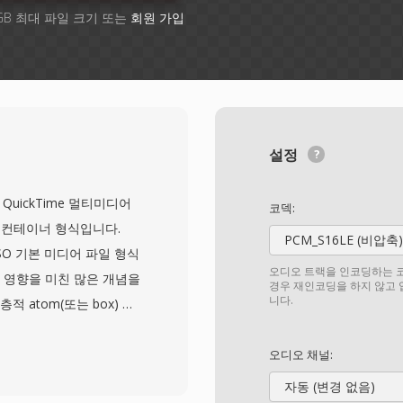
GB 최대 파일 크기 또는
회원 가입
설정
월 QuickTime 멀티미디어
코덱:
 컨테이너 형식입니다.
PCM_S16LE (비압축)
ISO 기본 미디어 파일 형식
오디오 트랙을 인코딩하는 코
P4에 영향을 미친 많은 개념을
경우 재인코딩을 하지 않고
니다.
 atom(또는 box) 구
오 트랙부터 메타데이터, 텍
를 담습니다. MOV는
오디오 채널:
te Codec, AAC, PCM 등 매
자동 (변경 없음)