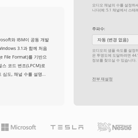
 유연성과 다중 트랙 지
오디오 채널의 수를 설정하세
되어, MOV는 전문 비디오
니다(예: 5.1 채널에서 스
es 코덱은 일반적으로 MOV
니싱의 업계 표준입니다.
주파수:
이트 제작용 영상을 동등
icrosoft와 IBM이 공동 개발
자동 (변경 없음)
와 메타데이터 처리는 프레
ndows 3.1과 함께 처음
오디오의 샘플 속도를 설정하세요
할 수 있는 교환이 필요한
은 투명도에 도달하려면 44.
e File Format)를 기반으
정보를 찾으실 수 있습니다.
다. MOV는 모든 Apple
스 코드 변조(LPCM)로
 전문 편집 소프트웨어에
 심도, 채널 수를 설명하
기술 발전에도 관련성을 유
전부 재설정
 구조 덕분에 WAV는
준이자 거의 모든 운영 체
보편적으로 인정받는 교환
.1 kHz 스테레오 16비트
92 kHz의 24비트 또는
됩니다. 주요 장점은 무손
하지 않으므로 저장된 데이