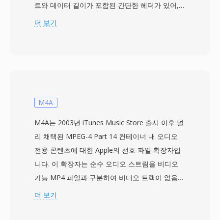
트와 데이터 길이가 포함된 간단한 헤더가 있어,
재생 소프트웨어가 타이밍을 자동으로 결정할 수
더 보기
있는 의미 있는 개선이었습니다. 오디오 데이터는
8비트 부호 없는 PCM으로, 일반적으로
8000~22050 Hz 모노로 저장됩니다. Sndtool은
간단한 파형 레코더 및 플레이어로서 셰어웨어로
배포되거나 사운드 카드 드라이버와 번들되는 경
우가 많았습니다. 경쟁 DOS 오디오 포맷 대비 핵
M4A
심 장점은 이 자기 설명형 헤더로, 표준화된 멀티
M4A는 2003년 iTunes Music Store 출시 이후 널
미디어 프레임워크가 존재하기 전 낯선 파일 재생
리 채택된 MPEG-4 Part 14 컨테이너 내 오디오
시 추측을 제거했습니다 — 당시에는 실질적인 문
전용 콘텐츠에 대한 Apple의 선호 파일 확장자입
제였습니다. 이 포맷은 디코딩이 효율적이어서, 당
니다. 이 확장자는 순수 오디오 스트림을 비디오
시의 286 및 386 프로세서에서 압축 해제 없이 최
가능 MP4 파일과 구분하여 비디오 트랙이 없음을
소한의 CPU 오버헤드만 필요했습니다. SNDT 파
플레이어에 알립니다. 내부적으로 M4A 파일은
더 보기
일은 개발자가 제한된 Sound Blaster 하드웨어 생
AAC-LC(Advanced Audio Coding, Low
태계에서 안정적인 오디오를 필요로 한 초기 PC
Complexity) 비트스트림을 가장 일반적으로 래핑