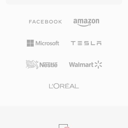
게임과 멀티미디어 프레젠테이션의 빌딩 블록이
하지만, Apple Lossless(ALAC) 페이로드도 같은
었습니다. 오늘날 SNDT는 레트로 소프트웨어 아
확장자를 사용합니다. AAC로 인코딩된 M4A 파일
카이브에 남아 있으며, 현대 포맷으로의 변환은
은 향상된 스펙트럼 밴드 복제, 시간적 노이즈 셰
SoX에서 지원됩니다.
이핑, 정제된 심리음향 모델 덕분에 동일 비트레이
트에서 MP3보다 더 나은 음질을 제공합니다. 최
대 96 kHz 샘플레이트와 24비트 심도가 지원됩니
다. Apple 생태계 통합은 매끄럽습니다 — iTunes,
Apple Music, iPhone, iPad, macOS 모두 M4A를
기본 처리 — 반면 서드파티 지원은 VLC,
foobar2000, Android, 대부분의 차량 인포테인먼
트 시스템에 걸쳐 있습니다. 세 가지 실질적인 이
점이 이 포맷을 정의합니다: 구형 손실 코덱 대비
우수한 코딩 효율성, MP4 원자 구조를 통한 풍부
한 메타데이터(아트워크, 챕터, 가사), 손실 및 무
손실 워크플로 모두를 지원하는 듀얼 모드 유연성
입니다.