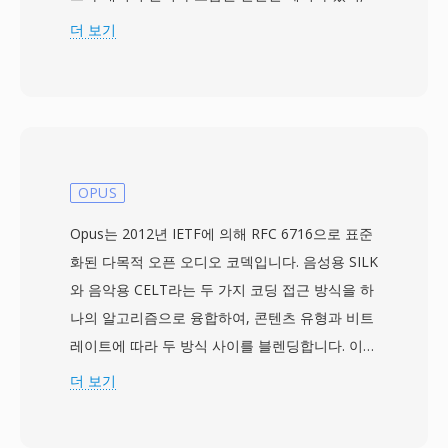
재생 소프트웨어가 타이밍을 자동으로 결정할 수
더 보기
있는 의미 있는 개선이었습니다. 오디오 데이터는
8비트 부호 없는 PCM으로, 일반적으로
8000~22050 Hz 모노로 저장됩니다. Sndtool은
간단한 파형 레코더 및 플레이어로서 셰어웨어로
배포되거나 사운드 카드 드라이버와 번들되는 경
우가 많았습니다. 경쟁 DOS 오디오 포맷 대비 핵
OPUS
심 장점은 이 자기 설명형 헤더로, 표준화된 멀티
Opus는 2012년 IETF에 의해 RFC 6716으로 표준
미디어 프레임워크가 존재하기 전 낯선 파일 재생
화된 다목적 오픈 오디오 코덱입니다. 음성용 SILK
시 추측을 제거했습니다 — 당시에는 실질적인 문
와 음악용 CELT라는 두 가지 코딩 접근 방식을 하
제였습니다. 이 포맷은 디코딩이 효율적이어서, 당
나의 알고리즘으로 융합하여, 콘텐츠 유형과 비트
시의 286 및 386 프로세서에서 압축 해제 없이 최
레이트에 따라 두 방식 사이를 블렌딩합니다. 이
소한의 CPU 오버헤드만 필요했습니다. SNDT 파
하이브리드 설계로 Opus는 광범위한 용도에서 사
더 보기
일은 개발자가 제한된 Sound Blaster 하드웨어 생
실상 모든 다른 코덱을 능가합니다: 6 kbps의 저지
태계에서 안정적인 오디오를 필요로 한 초기 PC
연 음성, 128 kbps의 고품질 음악, 그리고 그 사이
게임과 멀티미디어 프레젠테이션의 빌딩 블록이