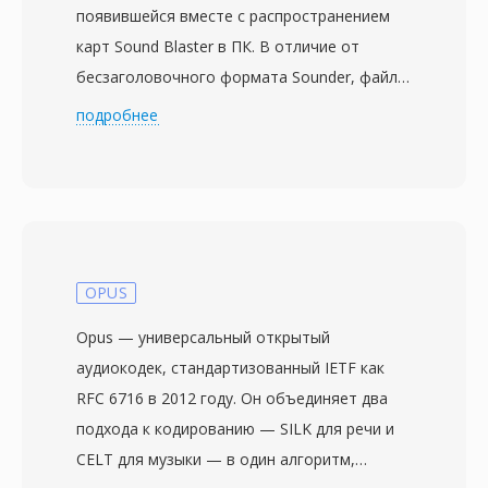
появившейся вместе с распространением
карт Sound Blaster в ПК. В отличие от
бесзаголовочного формата Sounder, файлы
SNDT включают краткий заголовок с
подробнее
частотой дискретизации и длиной данных —
значимое улучшение, позволявшее
программам воспроизведения
автоматически определять тайминг.
Аудиоданные хранятся как 8-битные
беззнаковые PCM, обычно при 8000-22050
OPUS
Гц в моно. Sndtool функционировал как
Opus — универсальный открытый
простой рекордер и плеер волновых форм,
аудиокодек, стандартизованный IETF как
часто распространяемый как shareware или
RFC 6716 в 2012 году. Он объединяет два
в комплекте с драйверами звуковых карт.
подхода к кодированию — SILK для речи и
Ключевое преимущество перед
CELT для музыки — в один алгоритм,
конкурирующими DOS-аудиоформатами —