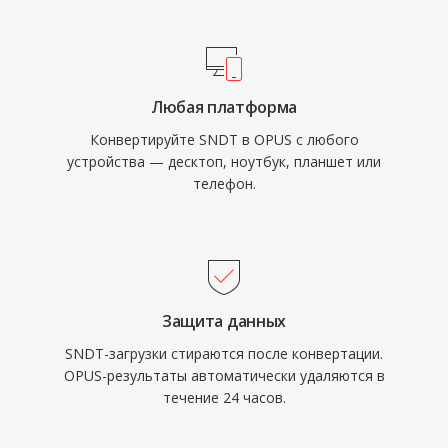
проприетарных кодеков. Он достигает
прозрачного качества примерно при вдвое
меньшем битрейте, чем MP3, и превосходит
AAC при эквивалентных скоростях. А его
Любая платформа
низкая задержка делает его обязательным
Конвертируйте SNDT в OPUS с любого
кодеком для WebRTC, поэтому каждый
устройства — десктоп, ноутбук, планшет или
современный браузер поставляется с
телефон.
декодером Opus. WhatsApp, Discord, Zoom и
YouTube используют Opus для аудио в
реальном времени.
Защита данных
SNDT-загрузки стираются после конвертации.
OPUS-результаты автоматически удаляются в
течение 24 часов.