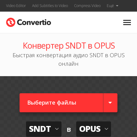
Video Editor
Add Subtitles to Video
Compress Video
Ещё
Конвертер SNDT в OPUS
Быстрая конвертация аудио SNDT в OPUS
онлайн
Выберите файлы
SNDT
OPUS
в